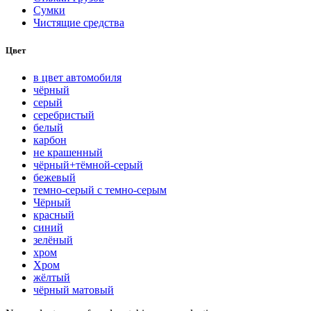
Сумки
Чистящие средства
Цвет
в цвет автомобиля
чёрный
серый
серебристый
белый
карбон
нe кpaшeнный
чёрный+тёмной-серый
бежевый
темно-серый с темно-серым
Чёрный
красный
синий
зелёный
хром
Хром
жёлтый
чёрный матовый