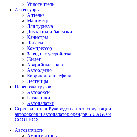
Уплотнители
Аксессуары
Аптечка
Манометры
Для туризма
Домкраты и башмаки
Канистры
Лопаты
Компрессор
Зарядные устройства
Жилет
Аварийные знаки
Автоодеяло
Коврик для телефона
Лестницы
Перевозка грузов
Автобоксы
Багажники
Автопалатки
Сертификаты и Руководства по эксплуатации
автобоксов и автопалаток брендов YUAGO и
COOLBOX
Автозапчасти
Амортизаторы