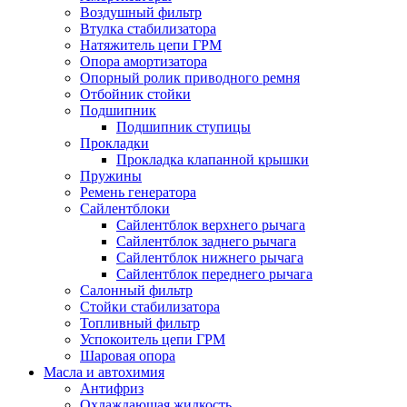
Воздушный фильтр
Втулка стабилизатора
Натяжитель цепи ГРМ
Опора амортизатора
Опорный ролик приводного ремня
Отбойник стойки
Подшипник
Подшипник ступицы
Прокладки
Прокладка клапанной крышки
Пружины
Ремень генератора
Сайлентблоки
Сайлентблок верхнего рычага
Сайлентблок заднего рычага
Сайлентблок нижнего рычага
Сайлентблок переднего рычага
Салонный фильтр
Стойки стабилизатора
Топливный фильтр
Успокоитель цепи ГРМ
Шаровая опора
Масла и автохимия
Антифриз
Охлаждающая жидкость