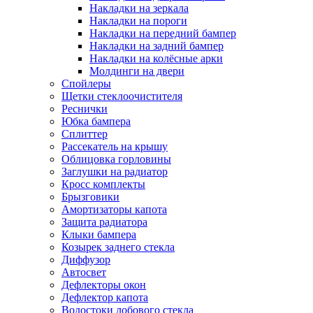
Накладки на зеркала
Накладки на пороги
Накладки на передний бампер
Накладки на задний бампер
Накладки на колёсные арки
Молдинги на двери
Спойлеры
Щетки стеклоочистителя
Реснички
Юбка бампера
Сплиттер
Рассекатель на крышу
Облицовка горловины
Заглушки на радиатор
Кросс комплекты
Брызговики
Амортизаторы капота
Защита радиатора
Клыки бампера
Козырек заднего стекла
Диффузор
Автосвет
Дефлекторы окон
Дефлектор капота
Водостоки лобового стекла