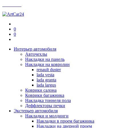
Контакты
0
0
Интерьер автомобиля
Авточехлы
Накладки на панель
Накладки на ковролин
renault duster
lada vesta
lada granta
lada largus
Коврики салона
Коврики багажника
Накладка тоннеля пола
Деффлекторы печки
Экстерьер автомобиля
Накладки и молдинги
Накладки в проем багажника
Накладки на дверной проем