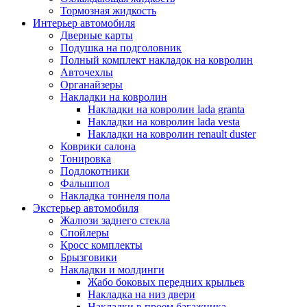
Тормозная жидкость
Интерьер автомобиля
Дверные карты
Подушка на подголовник
Полный комплект накладок на ковролин
Авточехлы
Органайзеры
Накладки на ковролин
Накладки на ковролин lada granta
Накладки на ковролин lada vesta
Накладки на ковролин renault duster
Коврики салона
Тонировка
Подлокотники
Фальшпол
Накладка тоннеля пола
Экстерьер автомобиля
Жалюзи заднего стекла
Спойлеры
Кросс комплекты
Брызговики
Накладки и молдинги
Жабо боковых передних крыльев
Накладка на низ двери
Накладки в проем багажника