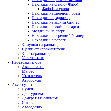
Накладки на стекло (Жабо)
Жабо lada granta
Накладки на дверной проем
Накладки на радиатор
Накладки на задний бампер
Накладки на колёсные арки
Молдинги на двери
Накладки на передний бампер
Накладки на пороги
Заглушки на радиатор
Щетки стеклоочистителя
Защита радиатора
Уплотнители
Перевозка грузов
Автопалатка
Матрас
Утеплитель
Автобоксы
Аксессуары
Сумки
Для туризма
Домкраты и башмаки
Сигнал
Автоодеяло