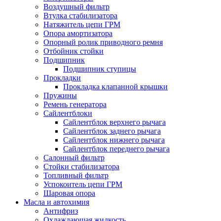
Воздушный фильтр
Втулка стабилизатора
Натяжитель цепи ГРМ
Опора амортизатора
Опорный ролик приводного ремня
Отбойник стойки
Подшипник
Подшипник ступицы
Прокладки
Прокладка клапанной крышки
Пружины
Ремень генератора
Сайлентблоки
Сайлентблок верхнего рычага
Сайлентблок заднего рычага
Сайлентблок нижнего рычага
Сайлентблок переднего рычага
Салонный фильтр
Стойки стабилизатора
Топливный фильтр
Успокоитель цепи ГРМ
Шаровая опора
Масла и автохимия
Антифриз
Охлаждающая жидкость