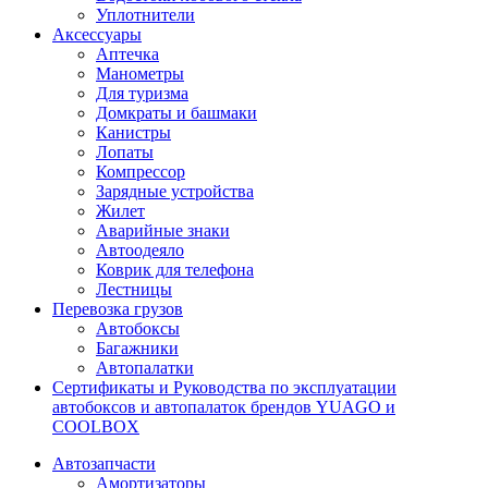
Уплотнители
Аксессуары
Аптечка
Манометры
Для туризма
Домкраты и башмаки
Канистры
Лопаты
Компрессор
Зарядные устройства
Жилет
Аварийные знаки
Автоодеяло
Коврик для телефона
Лестницы
Перевозка грузов
Автобоксы
Багажники
Автопалатки
Сертификаты и Руководства по эксплуатации
автобоксов и автопалаток брендов YUAGO и
COOLBOX
Автозапчасти
Амортизаторы