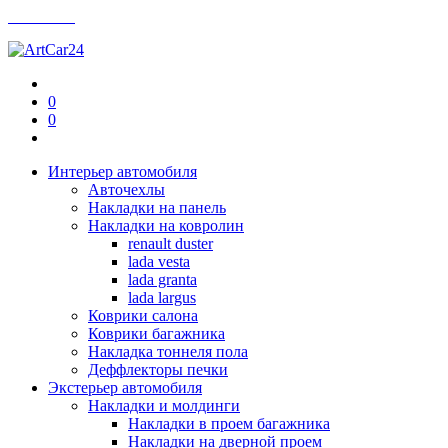
Контакты
0
0
Интерьер автомобиля
Авточехлы
Накладки на панель
Накладки на ковролин
renault duster
lada vesta
lada granta
lada largus
Коврики салона
Коврики багажника
Накладка тоннеля пола
Деффлекторы печки
Экстерьер автомобиля
Накладки и молдинги
Накладки в проем багажника
Накладки на дверной проем