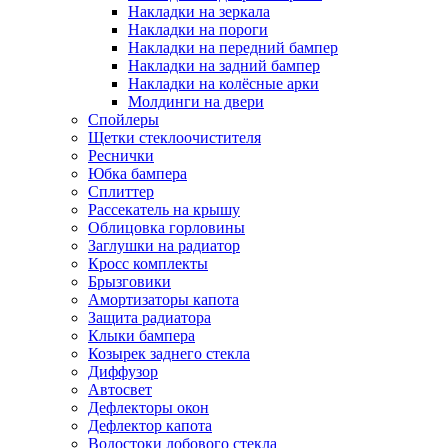
Накладки на зеркала
Накладки на пороги
Накладки на передний бампер
Накладки на задний бампер
Накладки на колёсные арки
Молдинги на двери
Спойлеры
Щетки стеклоочистителя
Реснички
Юбка бампера
Сплиттер
Рассекатель на крышу
Облицовка горловины
Заглушки на радиатор
Кросс комплекты
Брызговики
Амортизаторы капота
Защита радиатора
Клыки бампера
Козырек заднего стекла
Диффузор
Автосвет
Дефлекторы окон
Дефлектор капота
Водостоки лобового стекла