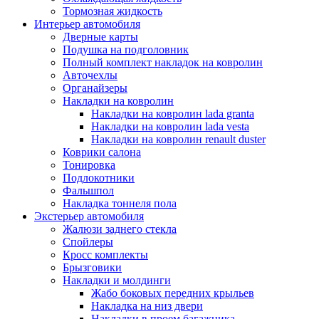
Тормозная жидкость
Интерьер автомобиля
Дверные карты
Подушка на подголовник
Полный комплект накладок на ковролин
Авточехлы
Органайзеры
Накладки на ковролин
Накладки на ковролин lada granta
Накладки на ковролин lada vesta
Накладки на ковролин renault duster
Коврики салона
Тонировка
Подлокотники
Фальшпол
Накладка тоннеля пола
Экстерьер автомобиля
Жалюзи заднего стекла
Спойлеры
Кросс комплекты
Брызговики
Накладки и молдинги
Жабо боковых передних крыльев
Накладка на низ двери
Накладки в проем багажника