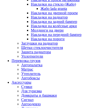
Накладки на стекло (Жабо)
Жабо lada granta
Накладки на дверной проем
Накладки на радиатор
Накладки на задний бампер
Накладки на колёсные арки
Молдинги на двери
Накладки на передний бампер
Накладки на пороги
Заглушки на радиатор
Щетки стеклоочистителя
Защита радиатора
Уплотнители
Перевозка грузов
Автопалатка
Матрас
Утеплитель
Автобоксы
Аксессуары
Сумки
Для туризма
Домкраты и башмаки
Сигнал
Автоодеяло