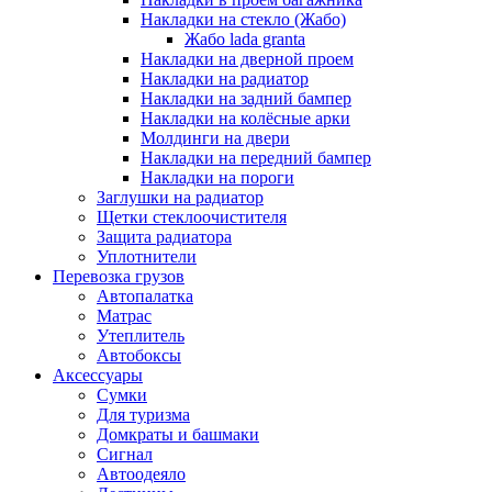
Накладки на стекло (Жабо)
Жабо lada granta
Накладки на дверной проем
Накладки на радиатор
Накладки на задний бампер
Накладки на колёсные арки
Молдинги на двери
Накладки на передний бампер
Накладки на пороги
Заглушки на радиатор
Щетки стеклоочистителя
Защита радиатора
Уплотнители
Перевозка грузов
Автопалатка
Матрас
Утеплитель
Автобоксы
Аксессуары
Сумки
Для туризма
Домкраты и башмаки
Сигнал
Автоодеяло