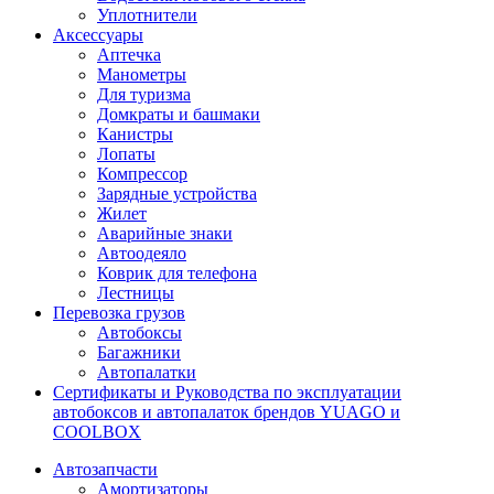
Уплотнители
Аксессуары
Аптечка
Манометры
Для туризма
Домкраты и башмаки
Канистры
Лопаты
Компрессор
Зарядные устройства
Жилет
Аварийные знаки
Автоодеяло
Коврик для телефона
Лестницы
Перевозка грузов
Автобоксы
Багажники
Автопалатки
Сертификаты и Руководства по эксплуатации
автобоксов и автопалаток брендов YUAGO и
COOLBOX
Автозапчасти
Амортизаторы