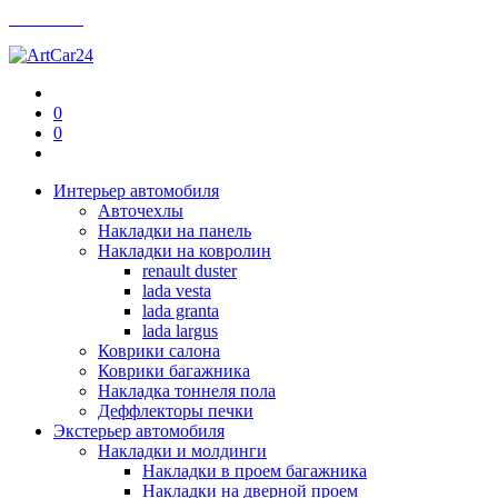
Контакты
0
0
Интерьер автомобиля
Авточехлы
Накладки на панель
Накладки на ковролин
renault duster
lada vesta
lada granta
lada largus
Коврики салона
Коврики багажника
Накладка тоннеля пола
Деффлекторы печки
Экстерьер автомобиля
Накладки и молдинги
Накладки в проем багажника
Накладки на дверной проем