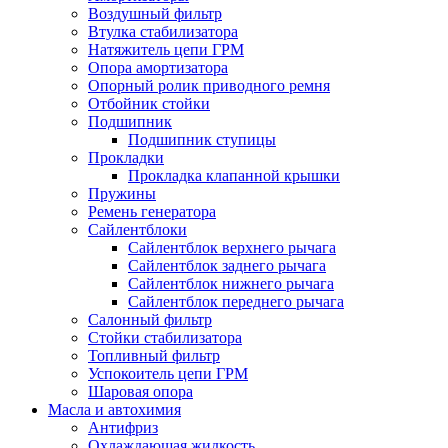
Воздушный фильтр
Втулка стабилизатора
Натяжитель цепи ГРМ
Опора амортизатора
Опорный ролик приводного ремня
Отбойник стойки
Подшипник
Подшипник ступицы
Прокладки
Прокладка клапанной крышки
Пружины
Ремень генератора
Сайлентблоки
Сайлентблок верхнего рычага
Сайлентблок заднего рычага
Сайлентблок нижнего рычага
Сайлентблок переднего рычага
Салонный фильтр
Стойки стабилизатора
Топливный фильтр
Успокоитель цепи ГРМ
Шаровая опора
Масла и автохимия
Антифриз
Охлаждающая жидкость