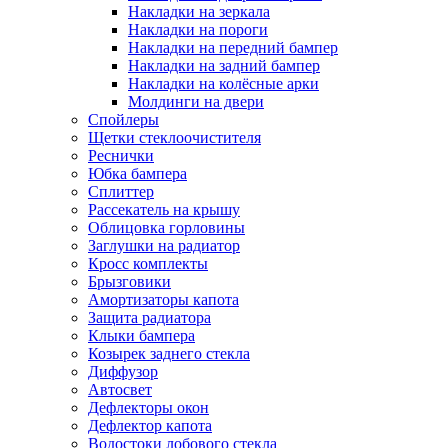
Накладки на зеркала
Накладки на пороги
Накладки на передний бампер
Накладки на задний бампер
Накладки на колёсные арки
Молдинги на двери
Спойлеры
Щетки стеклоочистителя
Реснички
Юбка бампера
Сплиттер
Рассекатель на крышу
Облицовка горловины
Заглушки на радиатор
Кросс комплекты
Брызговики
Амортизаторы капота
Защита радиатора
Клыки бампера
Козырек заднего стекла
Диффузор
Автосвет
Дефлекторы окон
Дефлектор капота
Водостоки лобового стекла