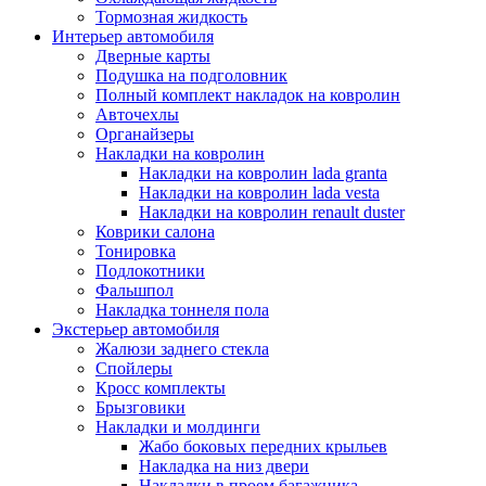
Тормозная жидкость
Интерьер автомобиля
Дверные карты
Подушка на подголовник
Полный комплект накладок на ковролин
Авточехлы
Органайзеры
Накладки на ковролин
Накладки на ковролин lada granta
Накладки на ковролин lada vesta
Накладки на ковролин renault duster
Коврики салона
Тонировка
Подлокотники
Фальшпол
Накладка тоннеля пола
Экстерьер автомобиля
Жалюзи заднего стекла
Спойлеры
Кросс комплекты
Брызговики
Накладки и молдинги
Жабо боковых передних крыльев
Накладка на низ двери
Накладки в проем багажника