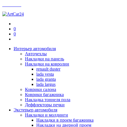
Контакты
0
0
Интерьер автомобиля
Авточехлы
Накладки на панель
Накладки на ковролин
renault duster
lada vesta
lada granta
lada largus
Коврики салона
Коврики багажника
Накладка тоннеля пола
Деффлекторы печки
Экстерьер автомобиля
Накладки и молдинги
Накладки в проем багажника
Накладки на дверной проем