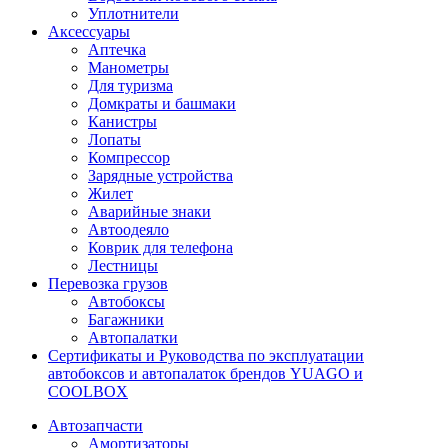
Уплотнители
Аксессуары
Аптечка
Манометры
Для туризма
Домкраты и башмаки
Канистры
Лопаты
Компрессор
Зарядные устройства
Жилет
Аварийные знаки
Автоодеяло
Коврик для телефона
Лестницы
Перевозка грузов
Автобоксы
Багажники
Автопалатки
Сертификаты и Руководства по эксплуатации
автобоксов и автопалаток брендов YUAGO и
COOLBOX
Автозапчасти
Амортизаторы