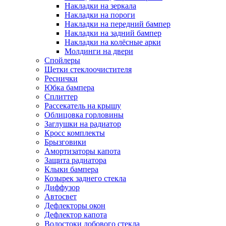
Накладки на зеркала
Накладки на пороги
Накладки на передний бампер
Накладки на задний бампер
Накладки на колёсные арки
Молдинги на двери
Спойлеры
Щетки стеклоочистителя
Реснички
Юбка бампера
Сплиттер
Рассекатель на крышу
Облицовка горловины
Заглушки на радиатор
Кросс комплекты
Брызговики
Амортизаторы капота
Защита радиатора
Клыки бампера
Козырек заднего стекла
Диффузор
Автосвет
Дефлекторы окон
Дефлектор капота
Водостоки лобового стекла