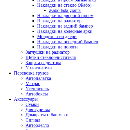
Накладки на стекло (Жабо)
Жабо lada granta
Накладки на дверной проем
Накладки на радиатор
Накладки на задний бампер
Накладки на колёсные арки
Молдинги на двери
Накладки на передний бампер
Накладки на пороги
Заглушки на радиатор
Щетки стеклоочистителя
Защита радиатора
Уплотнители
Перевозка грузов
Автопалатка
Матрас
Утеплитель
Автобоксы
Аксессуары
Сумки
Для туризма
Домкраты и башмаки
Сигнал
Автоодеяло