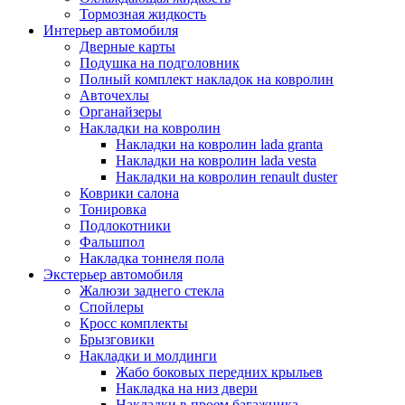
Тормозная жидкость
Интерьер автомобиля
Дверные карты
Подушка на подголовник
Полный комплект накладок на ковролин
Авточехлы
Органайзеры
Накладки на ковролин
Накладки на ковролин lada granta
Накладки на ковролин lada vesta
Накладки на ковролин renault duster
Коврики салона
Тонировка
Подлокотники
Фальшпол
Накладка тоннеля пола
Экстерьер автомобиля
Жалюзи заднего стекла
Спойлеры
Кросс комплекты
Брызговики
Накладки и молдинги
Жабо боковых передних крыльев
Накладка на низ двери
Накладки в проем багажника