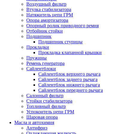
Воздушный фильтр
Втулка стабилизатора
Натяжитель цепи ГРМ
Опора амортизатора
Опорный ролик приводного ремня
Отбойник стойки
Подшипник
Подшипник ступицы
Прокладки
Прокладка клапанной крышки
Пружины
Ремень генератора
Сайлентблоки
Сайлентблок верхнего рычага
Сайлентблок заднего рычага
Сайлентблок нижнего рычага
Сайлентблок переднего рычага
Салонный фильтр
Стойки стабилизатора
Топливный фильтр
Успокоитель цепи ГРМ
Шаровая опора
Масла и автохимия
Антифриз
Охлаждающая жидкость