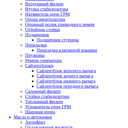
Воздушный фильтр
Втулка стабилизатора
Натяжитель цепи ГРМ
Опора амортизатора
Опорный ролик приводного ремня
Отбойник стойки
Подшипник
Подшипник ступицы
Прокладки
Прокладка клапанной крышки
Пружины
Ремень генератора
Сайлентблоки
Сайлентблок верхнего рычага
Сайлентблок заднего рычага
Сайлентблок нижнего рычага
Сайлентблок переднего рычага
Салонный фильтр
Стойки стабилизатора
Топливный фильтр
Успокоитель цепи ГРМ
Шаровая опора
Масла и автохимия
Антифриз
Охлаждающая жидкость