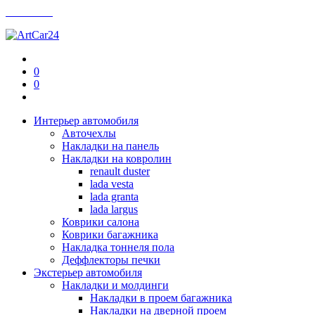
Контакты
0
0
Интерьер автомобиля
Авточехлы
Накладки на панель
Накладки на ковролин
renault duster
lada vesta
lada granta
lada largus
Коврики салона
Коврики багажника
Накладка тоннеля пола
Деффлекторы печки
Экстерьер автомобиля
Накладки и молдинги
Накладки в проем багажника
Накладки на дверной проем