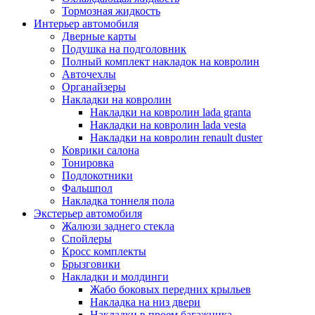
Тормозная жидкость
Интерьер автомобиля
Дверные карты
Подушка на подголовник
Полный комплект накладок на ковролин
Авточехлы
Органайзеры
Накладки на ковролин
Накладки на ковролин lada granta
Накладки на ковролин lada vesta
Накладки на ковролин renault duster
Коврики салона
Тонировка
Подлокотники
Фальшпол
Накладка тоннеля пола
Экстерьер автомобиля
Жалюзи заднего стекла
Спойлеры
Кросс комплекты
Брызговики
Накладки и молдинги
Жабо боковых передних крыльев
Накладка на низ двери
Накладки в проем багажника