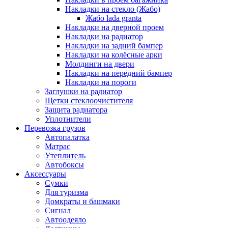
Накладки на стекло (Жабо)
Жабо lada granta
Накладки на дверной проем
Накладки на радиатор
Накладки на задний бампер
Накладки на колёсные арки
Молдинги на двери
Накладки на передний бампер
Накладки на пороги
Заглушки на радиатор
Щетки стеклоочистителя
Защита радиатора
Уплотнители
Перевозка грузов
Автопалатка
Матрас
Утеплитель
Автобоксы
Аксессуары
Сумки
Для туризма
Домкраты и башмаки
Сигнал
Автоодеяло