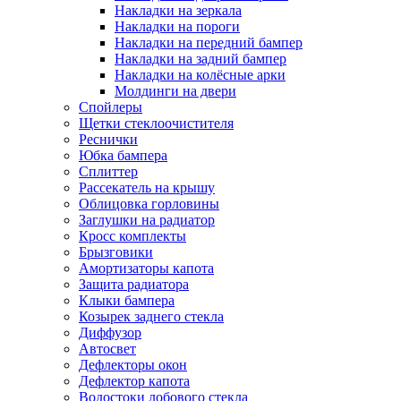
Накладки на зеркала
Накладки на пороги
Накладки на передний бампер
Накладки на задний бампер
Накладки на колёсные арки
Молдинги на двери
Спойлеры
Щетки стеклоочистителя
Реснички
Юбка бампера
Сплиттер
Рассекатель на крышу
Облицовка горловины
Заглушки на радиатор
Кросс комплекты
Брызговики
Амортизаторы капота
Защита радиатора
Клыки бампера
Козырек заднего стекла
Диффузор
Автосвет
Дефлекторы окон
Дефлектор капота
Водостоки лобового стекла