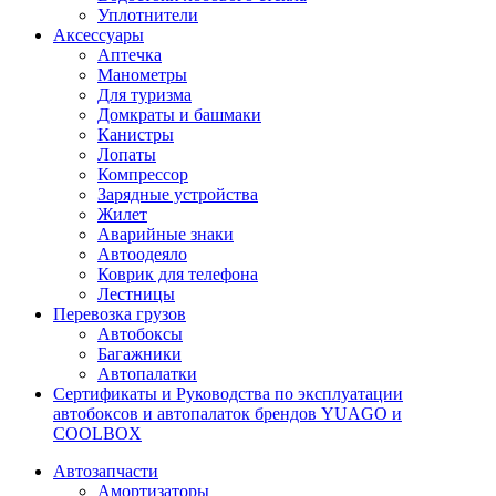
Уплотнители
Аксессуары
Аптечка
Манометры
Для туризма
Домкраты и башмаки
Канистры
Лопаты
Компрессор
Зарядные устройства
Жилет
Аварийные знаки
Автоодеяло
Коврик для телефона
Лестницы
Перевозка грузов
Автобоксы
Багажники
Автопалатки
Сертификаты и Руководства по эксплуатации
автобоксов и автопалаток брендов YUAGO и
COOLBOX
Автозапчасти
Амортизаторы