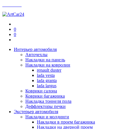
Контакты
0
0
Интерьер автомобиля
Авточехлы
Накладки на панель
Накладки на ковролин
renault duster
lada vesta
lada granta
lada largus
Коврики салона
Коврики багажника
Накладка тоннеля пола
Деффлекторы печки
Экстерьер автомобиля
Накладки и молдинги
Накладки в проем багажника
Накладки на дверной проем