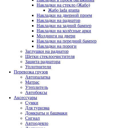
Накладки на стекло (Жабо)
Жабо lada granta
Накладки на дверной проем
Накладки на радиатор
Накладки на задний бампер
Накладки на колёсные арки
Молдинги на двери
Накладки на передний бампер
Накладки на пороги
Заглушки на радиатор
Щетки стеклоочистителя
Защита радиатора
Уплотнители
Перевозка грузов
Автопалатка
Матрас
Утеплитель
Автобоксы
Аксессуары
Сумки
Для туризма
Домкраты и башмаки
Сигнал
Автоодеяло