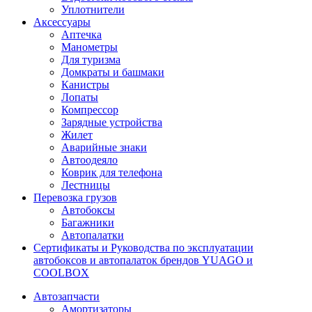
Уплотнители
Аксессуары
Аптечка
Манометры
Для туризма
Домкраты и башмаки
Канистры
Лопаты
Компрессор
Зарядные устройства
Жилет
Аварийные знаки
Автоодеяло
Коврик для телефона
Лестницы
Перевозка грузов
Автобоксы
Багажники
Автопалатки
Сертификаты и Руководства по эксплуатации
автобоксов и автопалаток брендов YUAGO и
COOLBOX
Автозапчасти
Амортизаторы