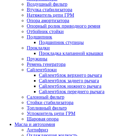
Воздушный фильтр
Втулка стабилизатора
Натяжитель цепи ГРМ
Опора амортизатора
Опорный ролик приводного ремня
Отбойник стойки
Подшипник
Подшипник ступицы
Прокладки
Прокладка клапанной крышки
Пружины
Ремень генератора
Сайлентблоки
Сайлентблок верхнего рычага
Сайлентблок заднего рычага
Сайлентблок нижнего рычага
Сайлентблок переднего рычага
Салонный фильтр
Стойки стабилизатора
Топливный фильтр
Успокоитель цепи ГРМ
Шаровая опора
Масла и автохимия
Антифриз
Охлаждающая жидкость