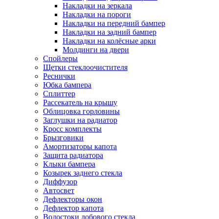
Накладки на зеркала
Накладки на пороги
Накладки на передний бампер
Накладки на задний бампер
Накладки на колёсные арки
Молдинги на двери
Спойлеры
Щетки стеклоочистителя
Реснички
Юбка бампера
Сплиттер
Рассекатель на крышу
Облицовка горловины
Заглушки на радиатор
Кросс комплекты
Брызговики
Амортизаторы капота
Защита радиатора
Клыки бампера
Козырек заднего стекла
Диффузор
Автосвет
Дефлекторы окон
Дефлектор капота
Водостоки лобового стекла