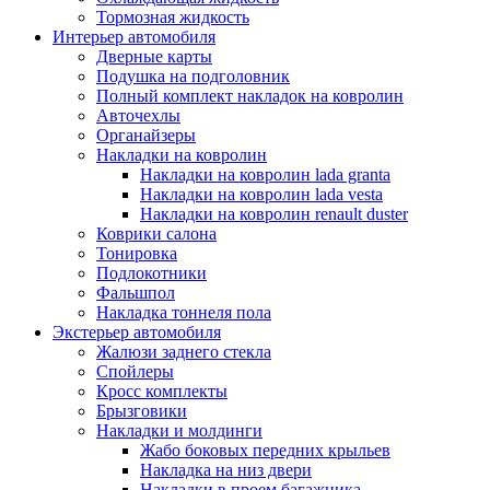
Тормозная жидкость
Интерьер автомобиля
Дверные карты
Подушка на подголовник
Полный комплект накладок на ковролин
Авточехлы
Органайзеры
Накладки на ковролин
Накладки на ковролин lada granta
Накладки на ковролин lada vesta
Накладки на ковролин renault duster
Коврики салона
Тонировка
Подлокотники
Фальшпол
Накладка тоннеля пола
Экстерьер автомобиля
Жалюзи заднего стекла
Спойлеры
Кросс комплекты
Брызговики
Накладки и молдинги
Жабо боковых передних крыльев
Накладка на низ двери
Накладки в проем багажника