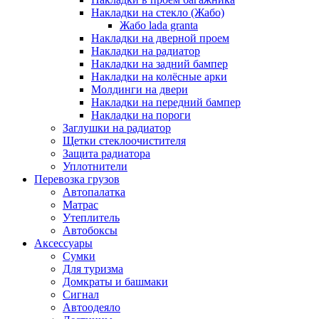
Накладки на стекло (Жабо)
Жабо lada granta
Накладки на дверной проем
Накладки на радиатор
Накладки на задний бампер
Накладки на колёсные арки
Молдинги на двери
Накладки на передний бампер
Накладки на пороги
Заглушки на радиатор
Щетки стеклоочистителя
Защита радиатора
Уплотнители
Перевозка грузов
Автопалатка
Матрас
Утеплитель
Автобоксы
Аксессуары
Сумки
Для туризма
Домкраты и башмаки
Сигнал
Автоодеяло