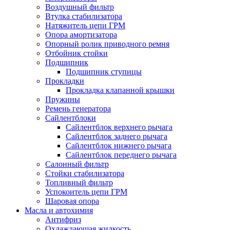
Воздушный фильтр
Втулка стабилизатора
Натяжитель цепи ГРМ
Опора амортизатора
Опорный ролик приводного ремня
Отбойник стойки
Подшипник
Подшипник ступицы
Прокладки
Прокладка клапанной крышки
Пружины
Ремень генератора
Сайлентблоки
Сайлентблок верхнего рычага
Сайлентблок заднего рычага
Сайлентблок нижнего рычага
Сайлентблок переднего рычага
Салонный фильтр
Стойки стабилизатора
Топливный фильтр
Успокоитель цепи ГРМ
Шаровая опора
Масла и автохимия
Антифриз
Охлаждающая жидкость