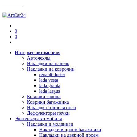
Контакты
0
0
Интерьер автомобиля
Авточехлы
Накладки на панель
Накладки на ковролин
renault duster
lada vesta
lada granta
lada largus
Коврики салона
Коврики багажника
Накладка тоннеля пола
Деффлекторы печки
Экстерьер автомобиля
Накладки и молдинги
Накладки в проем багажника
Накладки на дверной проем