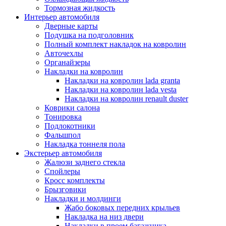
Тормозная жидкость
Интерьер автомобиля
Дверные карты
Подушка на подголовник
Полный комплект накладок на ковролин
Авточехлы
Органайзеры
Накладки на ковролин
Накладки на ковролин lada granta
Накладки на ковролин lada vesta
Накладки на ковролин renault duster
Коврики салона
Тонировка
Подлокотники
Фальшпол
Накладка тоннеля пола
Экстерьер автомобиля
Жалюзи заднего стекла
Спойлеры
Кросс комплекты
Брызговики
Накладки и молдинги
Жабо боковых передних крыльев
Накладка на низ двери
Накладки в проем багажника