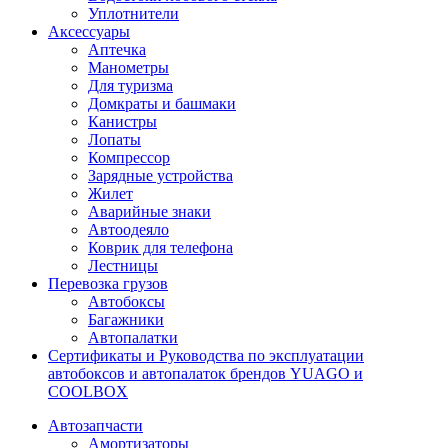
Уплотнители
Аксессуары
Аптечка
Манометры
Для туризма
Домкраты и башмаки
Канистры
Лопаты
Компрессор
Зарядные устройства
Жилет
Аварийные знаки
Автоодеяло
Коврик для телефона
Лестницы
Перевозка грузов
Автобоксы
Багажники
Автопалатки
Сертификаты и Руководства по эксплуатации
автобоксов и автопалаток брендов YUAGO и
COOLBOX
Автозапчасти
Амортизаторы