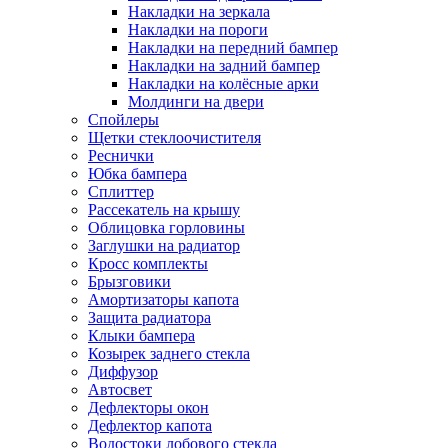
Накладки на зеркала
Накладки на пороги
Накладки на передний бампер
Накладки на задний бампер
Накладки на колёсные арки
Молдинги на двери
Спойлеры
Щетки стеклоочистителя
Реснички
Юбка бампера
Сплиттер
Рассекатель на крышу
Облицовка горловины
Заглушки на радиатор
Кросс комплекты
Брызговики
Амортизаторы капота
Защита радиатора
Клыки бампера
Козырек заднего стекла
Диффузор
Автосвет
Дефлекторы окон
Дефлектор капота
Водостоки лобового стекла