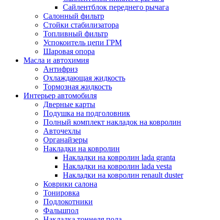
Сайлентблок переднего рычага
Салонный фильтр
Стойки стабилизатора
Топливный фильтр
Успокоитель цепи ГРМ
Шаровая опора
Масла и автохимия
Антифриз
Охлаждающая жидкость
Тормозная жидкость
Интерьер автомобиля
Дверные карты
Подушка на подголовник
Полный комплект накладок на ковролин
Авточехлы
Органайзеры
Накладки на ковролин
Накладки на ковролин lada granta
Накладки на ковролин lada vesta
Накладки на ковролин renault duster
Коврики салона
Тонировка
Подлокотники
Фальшпол
Накладка тоннеля пола