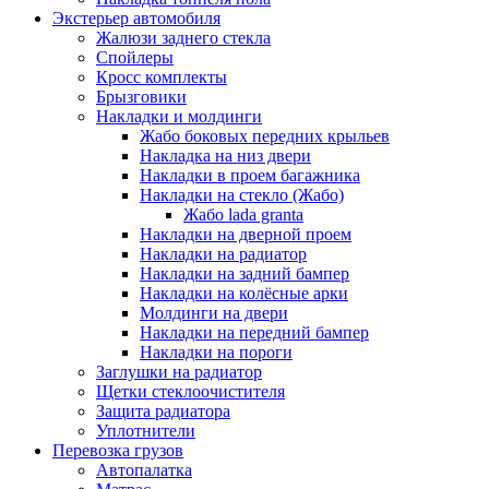
Экстерьер автомобиля
Жалюзи заднего стекла
Спойлеры
Кросс комплекты
Брызговики
Накладки и молдинги
Жабо боковых передних крыльев
Накладка на низ двери
Накладки в проем багажника
Накладки на стекло (Жабо)
Жабо lada granta
Накладки на дверной проем
Накладки на радиатор
Накладки на задний бампер
Накладки на колёсные арки
Молдинги на двери
Накладки на передний бампер
Накладки на пороги
Заглушки на радиатор
Щетки стеклоочистителя
Защита радиатора
Уплотнители
Перевозка грузов
Автопалатка