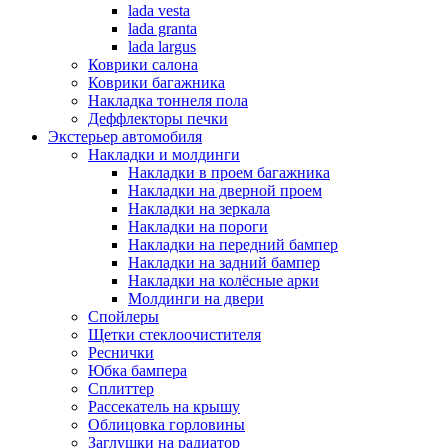
lada vesta
lada granta
lada largus
Коврики салона
Коврики багажника
Накладка тоннеля пола
Деффлекторы печки
Экстерьер автомобиля
Накладки и молдинги
Накладки в проем багажника
Накладки на дверной проем
Накладки на зеркала
Накладки на пороги
Накладки на передний бампер
Накладки на задний бампер
Накладки на колёсные арки
Молдинги на двери
Спойлеры
Щетки стеклоочистителя
Реснички
Юбка бампера
Сплиттер
Рассекатель на крышу
Облицовка горловины
Заглушки на радиатор