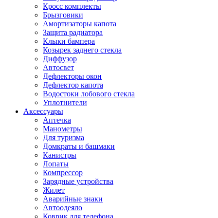
Кросс комплекты
Брызговики
Амортизаторы капота
Защита радиатора
Клыки бампера
Козырек заднего стекла
Диффузор
Автосвет
Дефлекторы окон
Дефлектор капота
Водостоки лобового стекла
Уплотнители
Аксессуары
Аптечка
Манометры
Для туризма
Домкраты и башмаки
Канистры
Лопаты
Компрессор
Зарядные устройства
Жилет
Аварийные знаки
Автоодеяло
Коврик для телефона