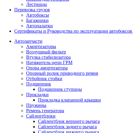
Лестницы
Перевозка грузов
Автобоксы
Багажники
Автопалатки
Сертификаты и Руководства по эксплуатации автобокс
Автозапчасти
Амортизаторы
Воздушный фильтр
Втулка стабилизатора
Натяжитель цепи ГРМ
Опора амортизатора
Опорный ролик приводного ремня
Отбойник стойки
Подшипник
Подшипник ступицы
Прокладки
Прокладка клапанной крышки
Пружины
Ремень генератора
Сайлентблоки
Сайлентблок верхнего рычага
Сайлентблок заднего рычага
Сайлентблок нижнего рычага