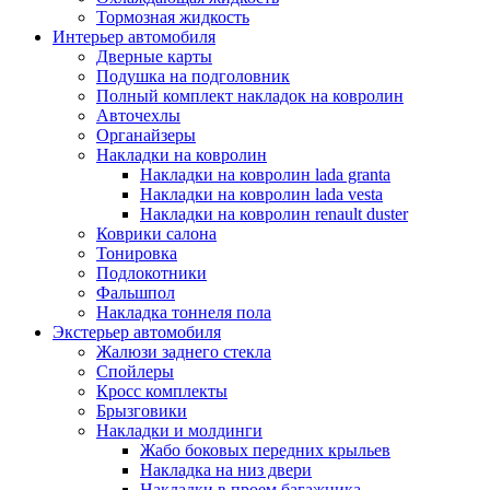
Тормозная жидкость
Интерьер автомобиля
Дверные карты
Подушка на подголовник
Полный комплект накладок на ковролин
Авточехлы
Органайзеры
Накладки на ковролин
Накладки на ковролин lada granta
Накладки на ковролин lada vesta
Накладки на ковролин renault duster
Коврики салона
Тонировка
Подлокотники
Фальшпол
Накладка тоннеля пола
Экстерьер автомобиля
Жалюзи заднего стекла
Спойлеры
Кросс комплекты
Брызговики
Накладки и молдинги
Жабо боковых передних крыльев
Накладка на низ двери
Накладки в проем багажника