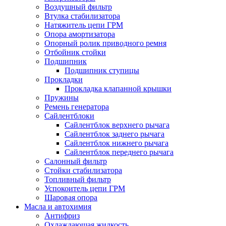
Воздушный фильтр
Втулка стабилизатора
Натяжитель цепи ГРМ
Опора амортизатора
Опорный ролик приводного ремня
Отбойник стойки
Подшипник
Подшипник ступицы
Прокладки
Прокладка клапанной крышки
Пружины
Ремень генератора
Сайлентблоки
Сайлентблок верхнего рычага
Сайлентблок заднего рычага
Сайлентблок нижнего рычага
Сайлентблок переднего рычага
Салонный фильтр
Стойки стабилизатора
Топливный фильтр
Успокоитель цепи ГРМ
Шаровая опора
Масла и автохимия
Антифриз
Охлаждающая жидкость