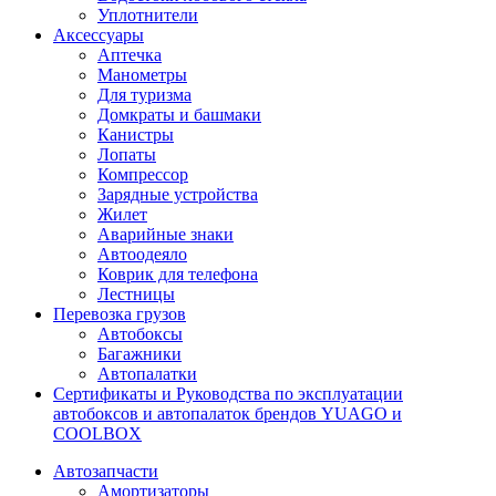
Уплотнители
Аксессуары
Аптечка
Манометры
Для туризма
Домкраты и башмаки
Канистры
Лопаты
Компрессор
Зарядные устройства
Жилет
Аварийные знаки
Автоодеяло
Коврик для телефона
Лестницы
Перевозка грузов
Автобоксы
Багажники
Автопалатки
Сертификаты и Руководства по эксплуатации
автобоксов и автопалаток брендов YUAGO и
COOLBOX
Автозапчасти
Амортизаторы