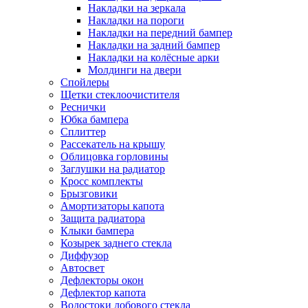
Накладки на зеркала
Накладки на пороги
Накладки на передний бампер
Накладки на задний бампер
Накладки на колёсные арки
Молдинги на двери
Спойлеры
Щетки стеклоочистителя
Реснички
Юбка бампера
Сплиттер
Рассекатель на крышу
Облицовка горловины
Заглушки на радиатор
Кросс комплекты
Брызговики
Амортизаторы капота
Защита радиатора
Клыки бампера
Козырек заднего стекла
Диффузор
Автосвет
Дефлекторы окон
Дефлектор капота
Водостоки лобового стекла