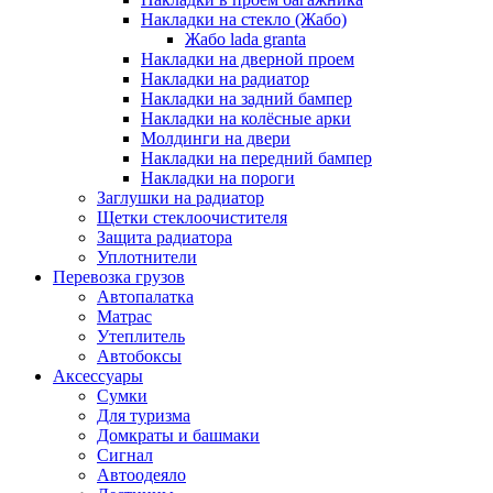
Накладки на стекло (Жабо)
Жабо lada granta
Накладки на дверной проем
Накладки на радиатор
Накладки на задний бампер
Накладки на колёсные арки
Молдинги на двери
Накладки на передний бампер
Накладки на пороги
Заглушки на радиатор
Щетки стеклоочистителя
Защита радиатора
Уплотнители
Перевозка грузов
Автопалатка
Матрас
Утеплитель
Автобоксы
Аксессуары
Сумки
Для туризма
Домкраты и башмаки
Сигнал
Автоодеяло