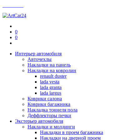
Контакты
0
0
Интерьер автомобиля
Авточехлы
Накладки на панель
Накладки на ковролин
renault duster
lada vesta
lada granta
lada largus
Коврики салона
Коврики багажника
Накладка тоннеля пола
Деффлекторы печки
Экстерьер автомобиля
Накладки и молдинги
Накладки в проем багажника
Накладки на дверной проем