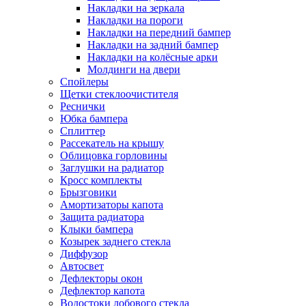
Накладки на зеркала
Накладки на пороги
Накладки на передний бампер
Накладки на задний бампер
Накладки на колёсные арки
Молдинги на двери
Спойлеры
Щетки стеклоочистителя
Реснички
Юбка бампера
Сплиттер
Рассекатель на крышу
Облицовка горловины
Заглушки на радиатор
Кросс комплекты
Брызговики
Амортизаторы капота
Защита радиатора
Клыки бампера
Козырек заднего стекла
Диффузор
Автосвет
Дефлекторы окон
Дефлектор капота
Водостоки лобового стекла