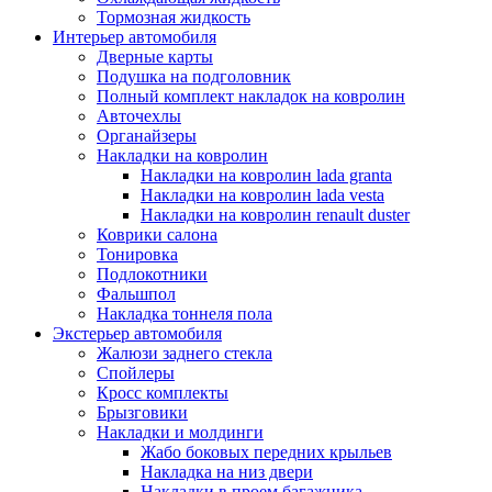
Тормозная жидкость
Интерьер автомобиля
Дверные карты
Подушка на подголовник
Полный комплект накладок на ковролин
Авточехлы
Органайзеры
Накладки на ковролин
Накладки на ковролин lada granta
Накладки на ковролин lada vesta
Накладки на ковролин renault duster
Коврики салона
Тонировка
Подлокотники
Фальшпол
Накладка тоннеля пола
Экстерьер автомобиля
Жалюзи заднего стекла
Спойлеры
Кросс комплекты
Брызговики
Накладки и молдинги
Жабо боковых передних крыльев
Накладка на низ двери
Накладки в проем багажника