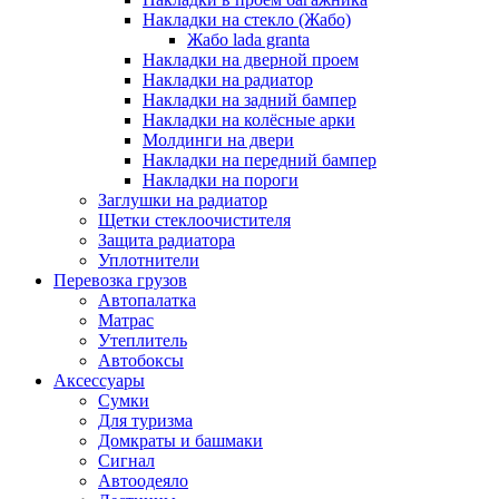
Накладки на стекло (Жабо)
Жабо lada granta
Накладки на дверной проем
Накладки на радиатор
Накладки на задний бампер
Накладки на колёсные арки
Молдинги на двери
Накладки на передний бампер
Накладки на пороги
Заглушки на радиатор
Щетки стеклоочистителя
Защита радиатора
Уплотнители
Перевозка грузов
Автопалатка
Матрас
Утеплитель
Автобоксы
Аксессуары
Сумки
Для туризма
Домкраты и башмаки
Сигнал
Автоодеяло