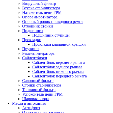
Воздушный фильтр
Втулка стабилизатора
Натяжитель цепи ГРМ
Опора амортизатора
Опорный ролик приводного ремня
Отбойник стойки
Подшипник
Подшипник ступицы
Прокладки
Прокладка клапанной крышки
Пружины
Ремень генератора
Сайлентблоки
Сайлентблок верхнего рычага
Сайлентблок заднего рычага
Сайлентблок нижнего рычага
Сайлентблок переднего рычага
Салонный фильтр
Стойки стабилизатора
Топливный фильтр
Успокоитель цепи ГРМ
Шаровая опора
Масла и автохимия
Антифриз
Охлаждающая жидкость