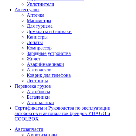
Уплотнители
Аксессуары
Аптечка
Манометры
Для туризма
Домкраты и башмаки
Канистры
Лопаты
Компрессор
Зарядные устройства
Жилет
Аварийные знаки
Автоодеяло
Коврик для телефона
Лестницы
Перевозка грузов
Автобоксы
Багажники
Автопалатки
Сертификаты и Руководства по эксплуатации
автобоксов и автопалаток брендов YUAGO и
COOLBOX
Автозапчасти
Амортизаторы