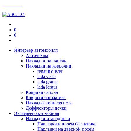
Контакты
0
0
Интерьер автомобиля
Авточехлы
Накладки на панель
Накладки на ковролин
renault duster
lada vesta
lada granta
lada largus
Коврики салона
Коврики багажника
Накладка тоннеля пола
Деффлекторы печки
Экстерьер автомобиля
Накладки и молдинги
Накладки в проем багажника
Накладки на дверной проем