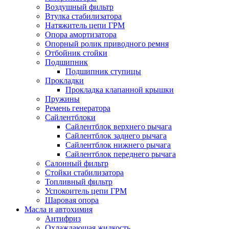
Воздушный фильтр
Втулка стабилизатора
Натяжитель цепи ГРМ
Опора амортизатора
Опорный ролик приводного ремня
Отбойник стойки
Подшипник
Подшипник ступицы
Прокладки
Прокладка клапанной крышки
Пружины
Ремень генератора
Сайлентблоки
Сайлентблок верхнего рычага
Сайлентблок заднего рычага
Сайлентблок нижнего рычага
Сайлентблок переднего рычага
Салонный фильтр
Стойки стабилизатора
Топливный фильтр
Успокоитель цепи ГРМ
Шаровая опора
Масла и автохимия
Антифриз
Охлаждающая жидкость