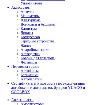
Уплотнители
Аксессуары
Аптечка
Манометры
Для туризма
Домкраты и башмаки
Канистры
Лопаты
Компрессор
Зарядные устройства
Жилет
Аварийные знаки
Автоодеяло
Коврик для телефона
Лестницы
Перевозка грузов
Автобоксы
Багажники
Автопалатки
Сертификаты и Руководства по эксплуатации
автобоксов и автопалаток брендов YUAGO и
COOLBOX
Автозапчасти
Амортизаторы