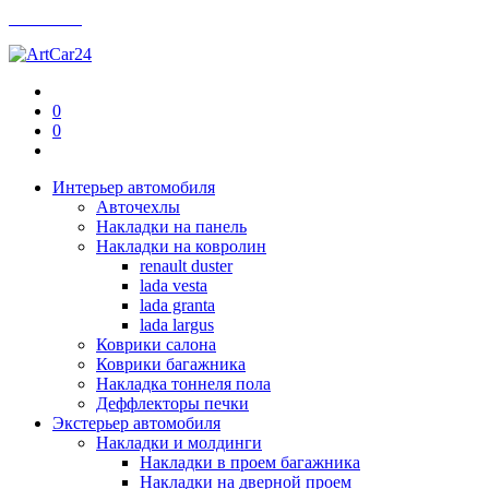
Контакты
0
0
Интерьер автомобиля
Авточехлы
Накладки на панель
Накладки на ковролин
renault duster
lada vesta
lada granta
lada largus
Коврики салона
Коврики багажника
Накладка тоннеля пола
Деффлекторы печки
Экстерьер автомобиля
Накладки и молдинги
Накладки в проем багажника
Накладки на дверной проем