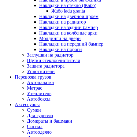
Накладки на стекло (Жабо)
Жабо lada granta
Накладки на дверной проем
Накладки на радиатор
Накладки на задний бампер
Накладки на колёсные арки
Молдинги на двери
Накладки на передний бампер
Накладки на пороги
Заглушки на радиатор
Щетки стеклоочистителя
Защита радиатора
Уплотнители
Перевозка грузов
Автопалатка
Матрас
Утеплитель
Автобоксы
Аксессуары
Сумки
Для туризма
Домкраты и башмаки
Сигнал
Автоодеяло