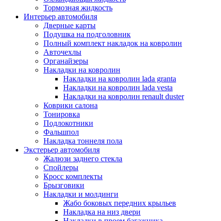
Тормозная жидкость
Интерьер автомобиля
Дверные карты
Подушка на подголовник
Полный комплект накладок на ковролин
Авточехлы
Органайзеры
Накладки на ковролин
Накладки на ковролин lada granta
Накладки на ковролин lada vesta
Накладки на ковролин renault duster
Коврики салона
Тонировка
Подлокотники
Фальшпол
Накладка тоннеля пола
Экстерьер автомобиля
Жалюзи заднего стекла
Спойлеры
Кросс комплекты
Брызговики
Накладки и молдинги
Жабо боковых передних крыльев
Накладка на низ двери
Накладки в проем багажника