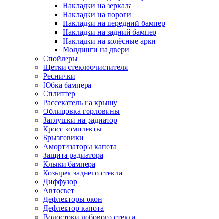
Накладки на зеркала
Накладки на пороги
Накладки на передний бампер
Накладки на задний бампер
Накладки на колёсные арки
Молдинги на двери
Спойлеры
Щетки стеклоочистителя
Реснички
Юбка бампера
Сплиттер
Рассекатель на крышу
Облицовка горловины
Заглушки на радиатор
Кросс комплекты
Брызговики
Амортизаторы капота
Защита радиатора
Клыки бампера
Козырек заднего стекла
Диффузор
Автосвет
Дефлекторы окон
Дефлектор капота
Водостоки лобового стекла