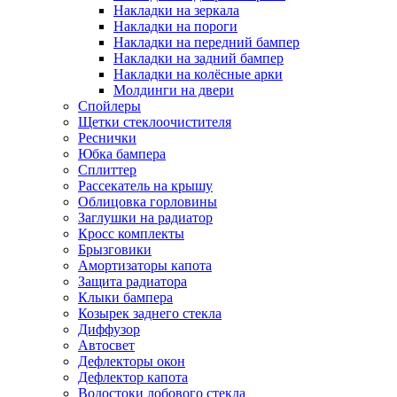
Накладки на зеркала
Накладки на пороги
Накладки на передний бампер
Накладки на задний бампер
Накладки на колёсные арки
Молдинги на двери
Спойлеры
Щетки стеклоочистителя
Реснички
Юбка бампера
Сплиттер
Рассекатель на крышу
Облицовка горловины
Заглушки на радиатор
Кросс комплекты
Брызговики
Амортизаторы капота
Защита радиатора
Клыки бампера
Козырек заднего стекла
Диффузор
Автосвет
Дефлекторы окон
Дефлектор капота
Водостоки лобового стекла