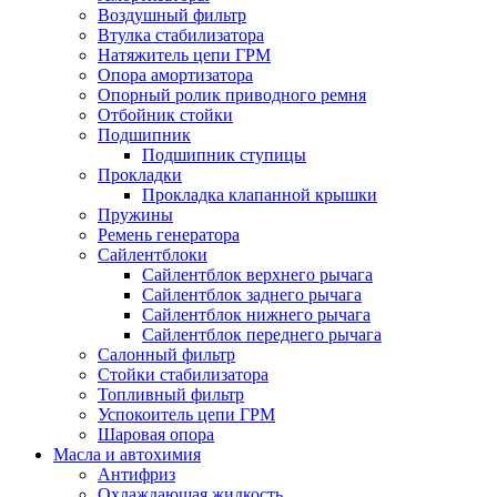
Воздушный фильтр
Втулка стабилизатора
Натяжитель цепи ГРМ
Опора амортизатора
Опорный ролик приводного ремня
Отбойник стойки
Подшипник
Подшипник ступицы
Прокладки
Прокладка клапанной крышки
Пружины
Ремень генератора
Сайлентблоки
Сайлентблок верхнего рычага
Сайлентблок заднего рычага
Сайлентблок нижнего рычага
Сайлентблок переднего рычага
Салонный фильтр
Стойки стабилизатора
Топливный фильтр
Успокоитель цепи ГРМ
Шаровая опора
Масла и автохимия
Антифриз
Охлаждающая жидкость