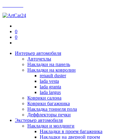
Контакты
0
0
Интерьер автомобиля
Авточехлы
Накладки на панель
Накладки на ковролин
renault duster
lada vesta
lada granta
lada largus
Коврики салона
Коврики багажника
Накладка тоннеля пола
Деффлекторы печки
Экстерьер автомобиля
Накладки и молдинги
Накладки в проем багажника
Накладки на дверной проем