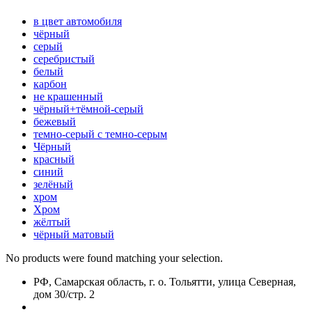
в цвет автомобиля
чёрный
серый
серебристый
белый
карбон
нe кpaшeнный
чёрный+тёмной-серый
бежевый
темно-серый с темно-серым
Чёрный
красный
синий
зелёный
хром
Хром
жёлтый
чёрный матовый
No products were found matching your selection.
РФ, Самарская область, г. о. Тольятти, улица Северная,
дом 30/стр. 2