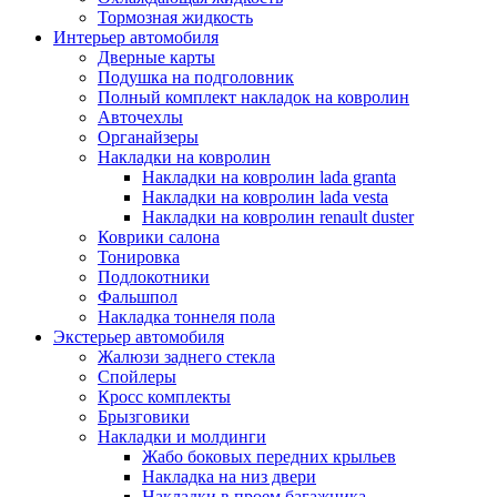
Тормозная жидкость
Интерьер автомобиля
Дверные карты
Подушка на подголовник
Полный комплект накладок на ковролин
Авточехлы
Органайзеры
Накладки на ковролин
Накладки на ковролин lada granta
Накладки на ковролин lada vesta
Накладки на ковролин renault duster
Коврики салона
Тонировка
Подлокотники
Фальшпол
Накладка тоннеля пола
Экстерьер автомобиля
Жалюзи заднего стекла
Спойлеры
Кросс комплекты
Брызговики
Накладки и молдинги
Жабо боковых передних крыльев
Накладка на низ двери
Накладки в проем багажника