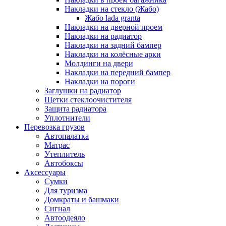
Накладки на стекло (Жабо)
Жабо lada granta
Накладки на дверной проем
Накладки на радиатор
Накладки на задний бампер
Накладки на колёсные арки
Молдинги на двери
Накладки на передний бампер
Накладки на пороги
Заглушки на радиатор
Щетки стеклоочистителя
Защита радиатора
Уплотнители
Перевозка грузов
Автопалатка
Матрас
Утеплитель
Автобоксы
Аксессуары
Сумки
Для туризма
Домкраты и башмаки
Сигнал
Автоодеяло