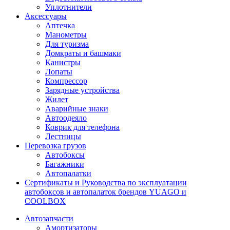
Уплотнители
Аксессуары
Аптечка
Манометры
Для туризма
Домкраты и башмаки
Канистры
Лопаты
Компрессор
Зарядные устройства
Жилет
Аварийные знаки
Автоодеяло
Коврик для телефона
Лестницы
Перевозка грузов
Автобоксы
Багажники
Автопалатки
Сертификаты и Руководства по эксплуатации
автобоксов и автопалаток брендов YUAGO и
COOLBOX
Автозапчасти
Амортизаторы