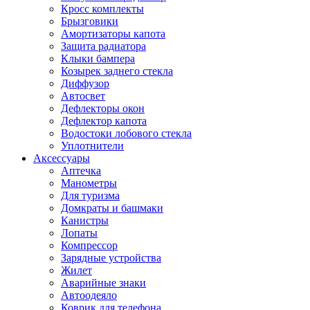
Кросс комплекты
Брызговики
Амортизаторы капота
Защита радиатора
Клыки бампера
Козырек заднего стекла
Диффузор
Автосвет
Дефлекторы окон
Дефлектор капота
Водостоки лобового стекла
Уплотнители
Аксессуары
Аптечка
Манометры
Для туризма
Домкраты и башмаки
Канистры
Лопаты
Компрессор
Зарядные устройства
Жилет
Аварийные знаки
Автоодеяло
Коврик для телефона