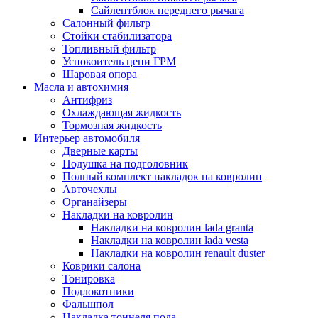
Сайлентблок переднего рычага
Салонный фильтр
Стойки стабилизатора
Топливный фильтр
Успокоитель цепи ГРМ
Шаровая опора
Масла и автохимия
Антифриз
Охлаждающая жидкость
Тормозная жидкость
Интерьер автомобиля
Дверные карты
Подушка на подголовник
Полный комплект накладок на ковролин
Авточехлы
Органайзеры
Накладки на ковролин
Накладки на ковролин lada granta
Накладки на ковролин lada vesta
Накладки на ковролин renault duster
Коврики салона
Тонировка
Подлокотники
Фальшпол
Накладка тоннеля пола