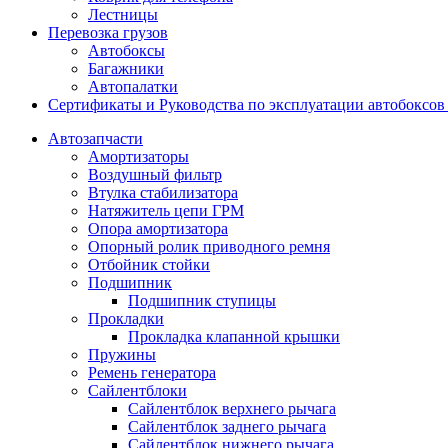
Лестницы
Перевозка грузов
Автобоксы
Багажники
Автопалатки
Сертификаты и Руководства по эксплуатации автобокс
Автозапчасти
Амортизаторы
Воздушный фильтр
Втулка стабилизатора
Натяжитель цепи ГРМ
Опора амортизатора
Опорный ролик приводного ремня
Отбойник стойки
Подшипник
Подшипник ступицы
Прокладки
Прокладка клапанной крышки
Пружины
Ремень генератора
Сайлентблоки
Сайлентблок верхнего рычага
Сайлентблок заднего рычага
Сайлентблок нижнего рычага