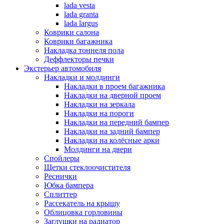
lada vesta
lada granta
lada largus
Коврики салона
Коврики багажника
Накладка тоннеля пола
Деффлекторы печки
Экстерьер автомобиля
Накладки и молдинги
Накладки в проем багажника
Накладки на дверной проем
Накладки на зеркала
Накладки на пороги
Накладки на передний бампер
Накладки на задний бампер
Накладки на колёсные арки
Молдинги на двери
Спойлеры
Щетки стеклоочистителя
Реснички
Юбка бампера
Сплиттер
Рассекатель на крышу
Облицовка горловины
Заглушки на радиатор