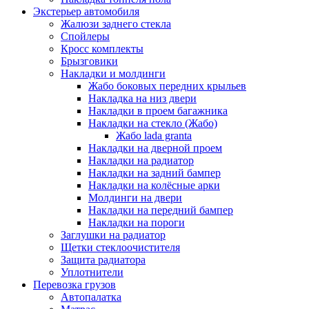
Экстерьер автомобиля
Жалюзи заднего стекла
Спойлеры
Кросс комплекты
Брызговики
Накладки и молдинги
Жабо боковых передних крыльев
Накладка на низ двери
Накладки в проем багажника
Накладки на стекло (Жабо)
Жабо lada granta
Накладки на дверной проем
Накладки на радиатор
Накладки на задний бампер
Накладки на колёсные арки
Молдинги на двери
Накладки на передний бампер
Накладки на пороги
Заглушки на радиатор
Щетки стеклоочистителя
Защита радиатора
Уплотнители
Перевозка грузов
Автопалатка