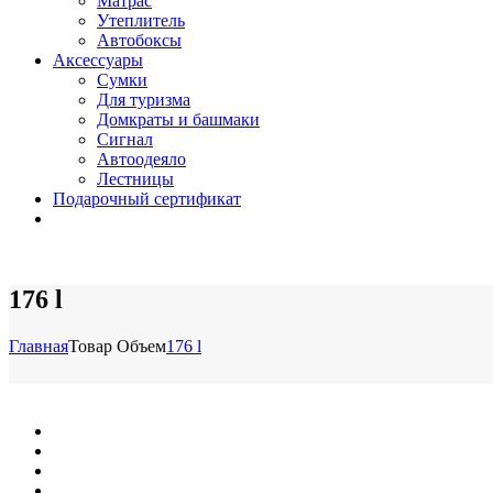
Матрас
Утеплитель
Автобоксы
Аксессуары
Сумки
Для туризма
Домкраты и башмаки
Сигнал
Автоодеяло
Лестницы
Подарочный сертификат
176 l
Главная
Товар Объем
176 l