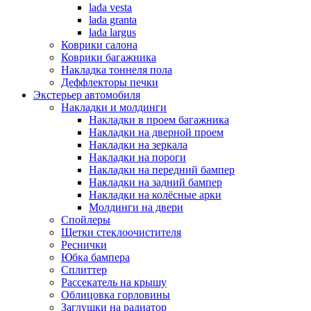
lada vesta
lada granta
lada largus
Коврики салона
Коврики багажника
Накладка тоннеля пола
Деффлекторы печки
Экстерьер автомобиля
Накладки и молдинги
Накладки в проем багажника
Накладки на дверной проем
Накладки на зеркала
Накладки на пороги
Накладки на передний бампер
Накладки на задний бампер
Накладки на колёсные арки
Молдинги на двери
Спойлеры
Щетки стеклоочистителя
Реснички
Юбка бампера
Сплиттер
Рассекатель на крышу
Облицовка горловины
Заглушки на радиатор