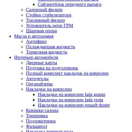
Сайлентблок переднего рычага
Салонный фильтр
Стойки стабилизатора
Топливный фильтр
Успокоитель цепи ГРМ
Шаровая опора
Масла и автохимия
Антифриз
Охлаждающая жидкость
Тормозная жидкость
Интерьер автомобиля
Дверные карты
Подушка на подголовник
Полный комплект накладок на ковролин
Авточехлы
Органайзеры
Накладки на ковролин
Накладки на ковролин lada granta
Накладки на ковролин lada vesta
Накладки на ковролин renault duster
Коврики салона
Тонировка
Подлокотники
Фальшпол
Накладка тоннеля пола