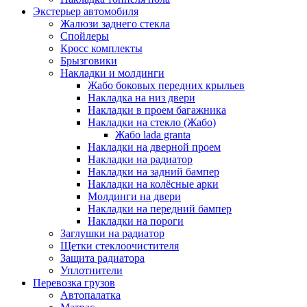
Экстерьер автомобиля
Жалюзи заднего стекла
Спойлеры
Кросс комплекты
Брызговики
Накладки и молдинги
Жабо боковых передних крыльев
Накладка на низ двери
Накладки в проем багажника
Накладки на стекло (Жабо)
Жабо lada granta
Накладки на дверной проем
Накладки на радиатор
Накладки на задний бампер
Накладки на колёсные арки
Молдинги на двери
Накладки на передний бампер
Накладки на пороги
Заглушки на радиатор
Щетки стеклоочистителя
Защита радиатора
Уплотнители
Перевозка грузов
Автопалатка