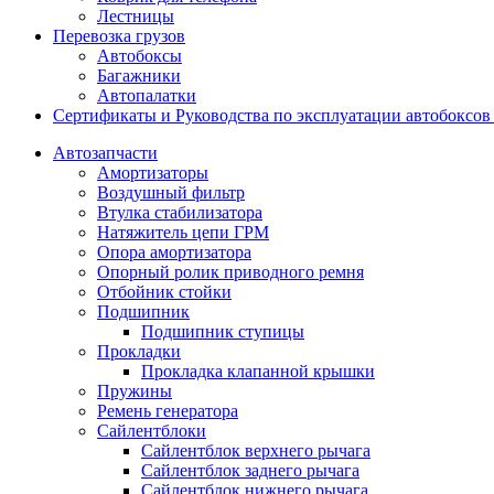
Лестницы
Перевозка грузов
Автобоксы
Багажники
Автопалатки
Сертификаты и Руководства по эксплуатации автобокс
Автозапчасти
Амортизаторы
Воздушный фильтр
Втулка стабилизатора
Натяжитель цепи ГРМ
Опора амортизатора
Опорный ролик приводного ремня
Отбойник стойки
Подшипник
Подшипник ступицы
Прокладки
Прокладка клапанной крышки
Пружины
Ремень генератора
Сайлентблоки
Сайлентблок верхнего рычага
Сайлентблок заднего рычага
Сайлентблок нижнего рычага