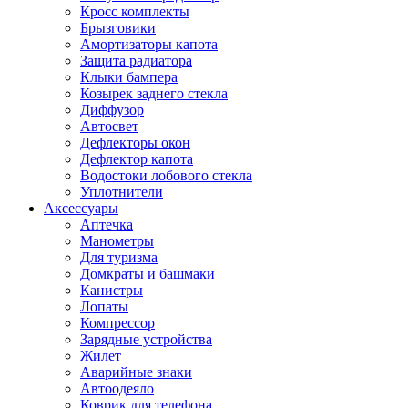
Кросс комплекты
Брызговики
Амортизаторы капота
Защита радиатора
Клыки бампера
Козырек заднего стекла
Диффузор
Автосвет
Дефлекторы окон
Дефлектор капота
Водостоки лобового стекла
Уплотнители
Аксессуары
Аптечка
Манометры
Для туризма
Домкраты и башмаки
Канистры
Лопаты
Компрессор
Зарядные устройства
Жилет
Аварийные знаки
Автоодеяло
Коврик для телефона