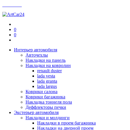
Контакты
0
0
Интерьер автомобиля
Авточехлы
Накладки на панель
Накладки на ковролин
renault duster
lada vesta
lada granta
lada largus
Коврики салона
Коврики багажника
Накладка тоннеля пола
Деффлекторы печки
Экстерьер автомобиля
Накладки и молдинги
Накладки в проем багажника
Накладки на дверной проем