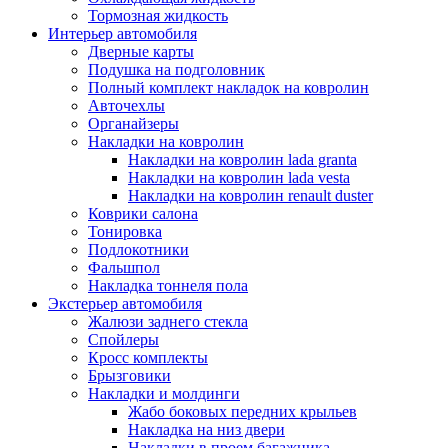
Тормозная жидкость
Интерьер автомобиля
Дверные карты
Подушка на подголовник
Полный комплект накладок на ковролин
Авточехлы
Органайзеры
Накладки на ковролин
Накладки на ковролин lada granta
Накладки на ковролин lada vesta
Накладки на ковролин renault duster
Коврики салона
Тонировка
Подлокотники
Фальшпол
Накладка тоннеля пола
Экстерьер автомобиля
Жалюзи заднего стекла
Спойлеры
Кросс комплекты
Брызговики
Накладки и молдинги
Жабо боковых передних крыльев
Накладка на низ двери
Накладки в проем багажника