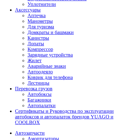
Уплотнители
Аксессуары
Аптечка
Манометры
Для туризма
Домкраты и башмаки
Канистры
Лопаты
Компрессор
Зарядные устройства
Жилет
Аварийные знаки
Автоодеяло
Коврик для телефона
Лестницы
Перевозка грузов
Автобоксы
Багажники
Автопалатки
Сертификаты и Руководства по эксплуатации
автобоксов и автопалаток брендов YUAGO и
COOLBOX
Автозапчасти
Амортизаторы