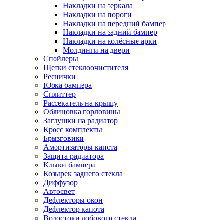
Накладки на зеркала
Накладки на пороги
Накладки на передний бампер
Накладки на задний бампер
Накладки на колёсные арки
Молдинги на двери
Спойлеры
Щетки стеклоочистителя
Реснички
Юбка бампера
Сплиттер
Рассекатель на крышу
Облицовка горловины
Заглушки на радиатор
Кросс комплекты
Брызговики
Амортизаторы капота
Защита радиатора
Клыки бампера
Козырек заднего стекла
Диффузор
Автосвет
Дефлекторы окон
Дефлектор капота
Водостоки лобового стекла