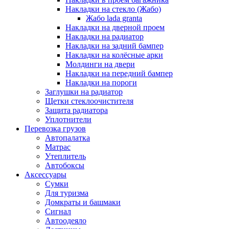
Накладки на стекло (Жабо)
Жабо lada granta
Накладки на дверной проем
Накладки на радиатор
Накладки на задний бампер
Накладки на колёсные арки
Молдинги на двери
Накладки на передний бампер
Накладки на пороги
Заглушки на радиатор
Щетки стеклоочистителя
Защита радиатора
Уплотнители
Перевозка грузов
Автопалатка
Матрас
Утеплитель
Автобоксы
Аксессуары
Сумки
Для туризма
Домкраты и башмаки
Сигнал
Автоодеяло