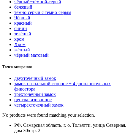
чёрный+тёмной-серый
бежевый
темно-серый с темно-серым
Чёрный
красный
синий
зелёный
хром
Хром
жёлтый
чёрный матовый
Точек запирания
двухточечный замок
замок на тыльной стороне + 4 дополнительных
фиксатора
трёхточечный замок
централизованное
четырёхточечный замок
No products were found matching your selection.
РФ, Самарская область, г. о. Тольятти, улица Северная,
дом 30/стр. 2