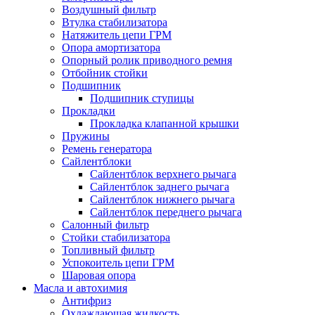
Воздушный фильтр
Втулка стабилизатора
Натяжитель цепи ГРМ
Опора амортизатора
Опорный ролик приводного ремня
Отбойник стойки
Подшипник
Подшипник ступицы
Прокладки
Прокладка клапанной крышки
Пружины
Ремень генератора
Сайлентблоки
Сайлентблок верхнего рычага
Сайлентблок заднего рычага
Сайлентблок нижнего рычага
Сайлентблок переднего рычага
Салонный фильтр
Стойки стабилизатора
Топливный фильтр
Успокоитель цепи ГРМ
Шаровая опора
Масла и автохимия
Антифриз
Охлаждающая жидкость