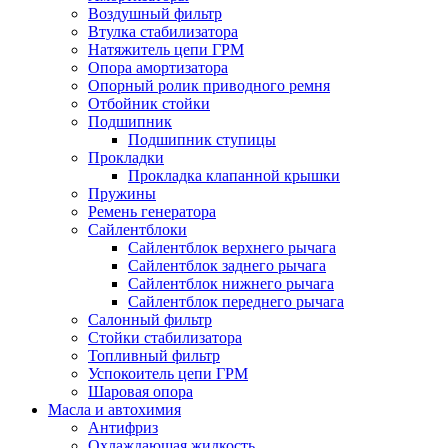
Воздушный фильтр
Втулка стабилизатора
Натяжитель цепи ГРМ
Опора амортизатора
Опорный ролик приводного ремня
Отбойник стойки
Подшипник
Подшипник ступицы
Прокладки
Прокладка клапанной крышки
Пружины
Ремень генератора
Сайлентблоки
Сайлентблок верхнего рычага
Сайлентблок заднего рычага
Сайлентблок нижнего рычага
Сайлентблок переднего рычага
Салонный фильтр
Стойки стабилизатора
Топливный фильтр
Успокоитель цепи ГРМ
Шаровая опора
Масла и автохимия
Антифриз
Охлаждающая жидкость