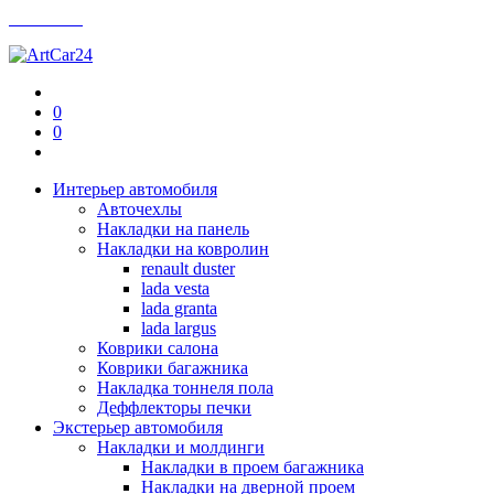
Контакты
0
0
Интерьер автомобиля
Авточехлы
Накладки на панель
Накладки на ковролин
renault duster
lada vesta
lada granta
lada largus
Коврики салона
Коврики багажника
Накладка тоннеля пола
Деффлекторы печки
Экстерьер автомобиля
Накладки и молдинги
Накладки в проем багажника
Накладки на дверной проем