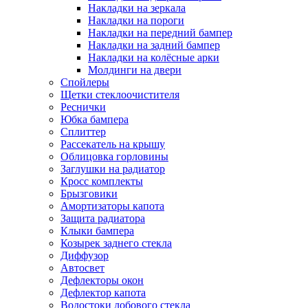
Накладки на зеркала
Накладки на пороги
Накладки на передний бампер
Накладки на задний бампер
Накладки на колёсные арки
Молдинги на двери
Спойлеры
Щетки стеклоочистителя
Реснички
Юбка бампера
Сплиттер
Рассекатель на крышу
Облицовка горловины
Заглушки на радиатор
Кросс комплекты
Брызговики
Амортизаторы капота
Защита радиатора
Клыки бампера
Козырек заднего стекла
Диффузор
Автосвет
Дефлекторы окон
Дефлектор капота
Водостоки лобового стекла