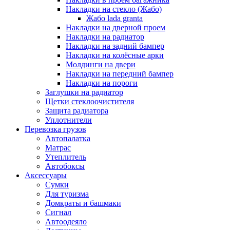
Накладки на стекло (Жабо)
Жабо lada granta
Накладки на дверной проем
Накладки на радиатор
Накладки на задний бампер
Накладки на колёсные арки
Молдинги на двери
Накладки на передний бампер
Накладки на пороги
Заглушки на радиатор
Щетки стеклоочистителя
Защита радиатора
Уплотнители
Перевозка грузов
Автопалатка
Матрас
Утеплитель
Автобоксы
Аксессуары
Сумки
Для туризма
Домкраты и башмаки
Сигнал
Автоодеяло