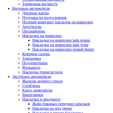
Тормозная жидкость
Интерьер автомобиля
Дверные карты
Подушка на подголовник
Полный комплект накладок на ковролин
Авточехлы
Органайзеры
Накладки на ковролин
Накладки на ковролин lada granta
Накладки на ковролин lada vesta
Накладки на ковролин renault duster
Коврики салона
Тонировка
Подлокотники
Фальшпол
Накладка тоннеля пола
Экстерьер автомобиля
Жалюзи заднего стекла
Спойлеры
Кросс комплекты
Брызговики
Накладки и молдинги
Жабо боковых передних крыльев
Накладка на низ двери
Накладки в проем багажника