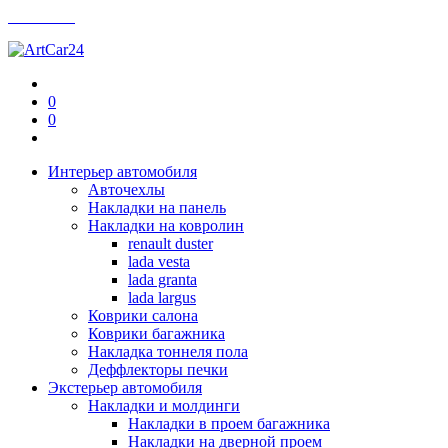
Контакты
0
0
Интерьер автомобиля
Авточехлы
Накладки на панель
Накладки на ковролин
renault duster
lada vesta
lada granta
lada largus
Коврики салона
Коврики багажника
Накладка тоннеля пола
Деффлекторы печки
Экстерьер автомобиля
Накладки и молдинги
Накладки в проем багажника
Накладки на дверной проем