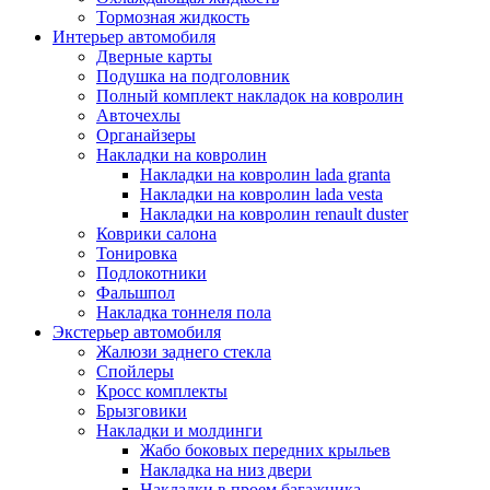
Тормозная жидкость
Интерьер автомобиля
Дверные карты
Подушка на подголовник
Полный комплект накладок на ковролин
Авточехлы
Органайзеры
Накладки на ковролин
Накладки на ковролин lada granta
Накладки на ковролин lada vesta
Накладки на ковролин renault duster
Коврики салона
Тонировка
Подлокотники
Фальшпол
Накладка тоннеля пола
Экстерьер автомобиля
Жалюзи заднего стекла
Спойлеры
Кросс комплекты
Брызговики
Накладки и молдинги
Жабо боковых передних крыльев
Накладка на низ двери
Накладки в проем багажника