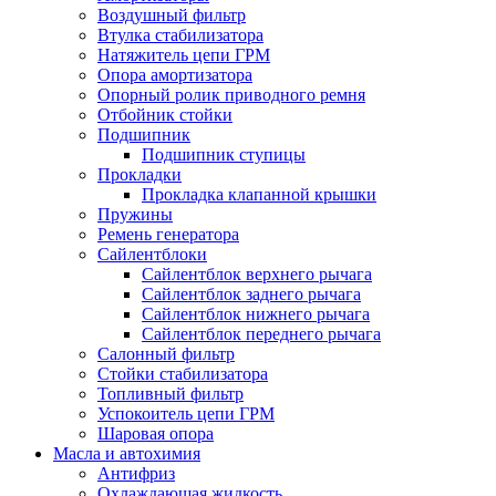
Воздушный фильтр
Втулка стабилизатора
Натяжитель цепи ГРМ
Опора амортизатора
Опорный ролик приводного ремня
Отбойник стойки
Подшипник
Подшипник ступицы
Прокладки
Прокладка клапанной крышки
Пружины
Ремень генератора
Сайлентблоки
Сайлентблок верхнего рычага
Сайлентблок заднего рычага
Сайлентблок нижнего рычага
Сайлентблок переднего рычага
Салонный фильтр
Стойки стабилизатора
Топливный фильтр
Успокоитель цепи ГРМ
Шаровая опора
Масла и автохимия
Антифриз
Охлаждающая жидкость