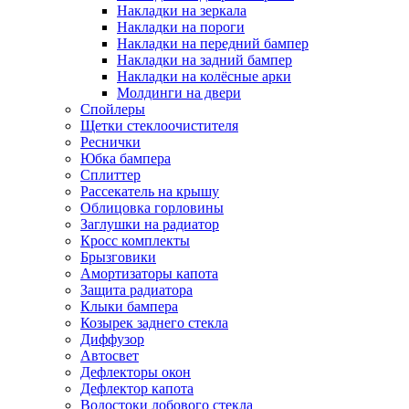
Накладки на зеркала
Накладки на пороги
Накладки на передний бампер
Накладки на задний бампер
Накладки на колёсные арки
Молдинги на двери
Спойлеры
Щетки стеклоочистителя
Реснички
Юбка бампера
Сплиттер
Рассекатель на крышу
Облицовка горловины
Заглушки на радиатор
Кросс комплекты
Брызговики
Амортизаторы капота
Защита радиатора
Клыки бампера
Козырек заднего стекла
Диффузор
Автосвет
Дефлекторы окон
Дефлектор капота
Водостоки лобового стекла