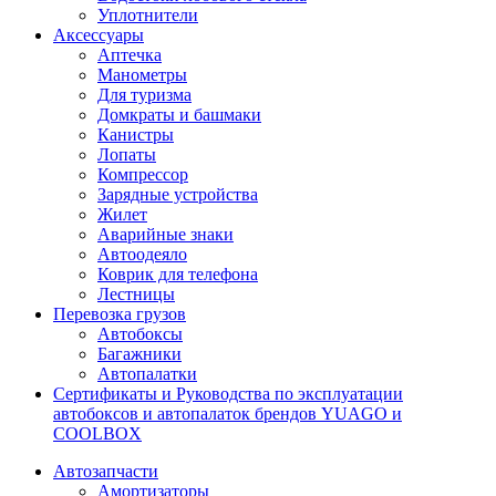
Уплотнители
Аксессуары
Аптечка
Манометры
Для туризма
Домкраты и башмаки
Канистры
Лопаты
Компрессор
Зарядные устройства
Жилет
Аварийные знаки
Автоодеяло
Коврик для телефона
Лестницы
Перевозка грузов
Автобоксы
Багажники
Автопалатки
Сертификаты и Руководства по эксплуатации
автобоксов и автопалаток брендов YUAGO и
COOLBOX
Автозапчасти
Амортизаторы