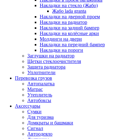
Накладки на стекло (Жабо)
Жабо lada granta
Накладки на дверной проем
Накладки на радиатор
Накладки на задний бампер
Накладки на колёсные арки
Молдинги на двери
Накладки на передний бампер
Накладки на пороги
Заглушки на радиатор
Щетки стеклоочистителя
Защита радиатора
Уплотнители
Перевозка грузов
Автопалатка
Матрас
Утеплитель
Автобоксы
Аксессуары
Сумки
Для туризма
Домкраты и башмаки
Сигнал
Автоодеяло