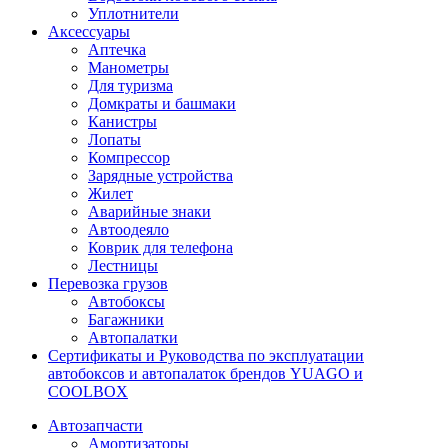
Уплотнители
Аксессуары
Аптечка
Манометры
Для туризма
Домкраты и башмаки
Канистры
Лопаты
Компрессор
Зарядные устройства
Жилет
Аварийные знаки
Автоодеяло
Коврик для телефона
Лестницы
Перевозка грузов
Автобоксы
Багажники
Автопалатки
Сертификаты и Руководства по эксплуатации
автобоксов и автопалаток брендов YUAGO и
COOLBOX
Автозапчасти
Амортизаторы