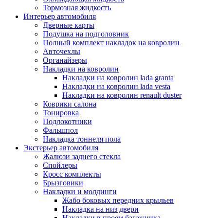
Тормозная жидкость
Интерьер автомобиля
Дверные карты
Подушка на подголовник
Полный комплект накладок на ковролин
Авточехлы
Органайзеры
Накладки на ковролин
Накладки на ковролин lada granta
Накладки на ковролин lada vesta
Накладки на ковролин renault duster
Коврики салона
Тонировка
Подлокотники
Фальшпол
Накладка тоннеля пола
Экстерьер автомобиля
Жалюзи заднего стекла
Спойлеры
Кросс комплекты
Брызговики
Накладки и молдинги
Жабо боковых передних крыльев
Накладка на низ двери
Накладки в проем багажника