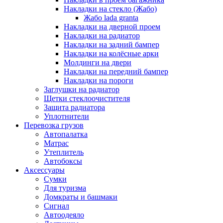
Накладки на стекло (Жабо)
Жабо lada granta
Накладки на дверной проем
Накладки на радиатор
Накладки на задний бампер
Накладки на колёсные арки
Молдинги на двери
Накладки на передний бампер
Накладки на пороги
Заглушки на радиатор
Щетки стеклоочистителя
Защита радиатора
Уплотнители
Перевозка грузов
Автопалатка
Матрас
Утеплитель
Автобоксы
Аксессуары
Сумки
Для туризма
Домкраты и башмаки
Сигнал
Автоодеяло