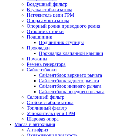
Воздушный фильтр
Втулка стабилизатора
Натяжитель цепи ГРМ
Опора амортизатора
Опорный ролик приводного ремня
Отбойник стойки
Подшипник
Подшипник ступицы
Прокладки
Прокладка клапанной крышки
Пружины
Ремень генератора
Сайлентблоки
Сайлентблок верхнего рычага
Сайлентблок заднего рычага
Сайлентблок нижнего рычага
Сайлентблок переднего рычага
Салонный фильтр
Стойки стабилизатора
Топливный фильтр
Успокоитель цепи ГРМ
Шаровая опора
Масла и автохимия
Антифриз
Охлаждающая жидкость