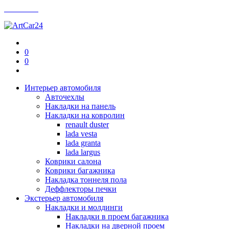
Контакты
0
0
Интерьер автомобиля
Авточехлы
Накладки на панель
Накладки на ковролин
renault duster
lada vesta
lada granta
lada largus
Коврики салона
Коврики багажника
Накладка тоннеля пола
Деффлекторы печки
Экстерьер автомобиля
Накладки и молдинги
Накладки в проем багажника
Накладки на дверной проем