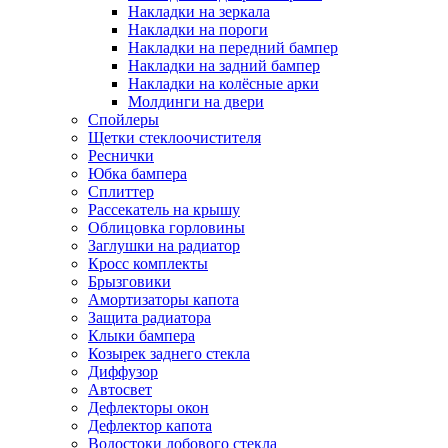
Накладки на зеркала
Накладки на пороги
Накладки на передний бампер
Накладки на задний бампер
Накладки на колёсные арки
Молдинги на двери
Спойлеры
Щетки стеклоочистителя
Реснички
Юбка бампера
Сплиттер
Рассекатель на крышу
Облицовка горловины
Заглушки на радиатор
Кросс комплекты
Брызговики
Амортизаторы капота
Защита радиатора
Клыки бампера
Козырек заднего стекла
Диффузор
Автосвет
Дефлекторы окон
Дефлектор капота
Водостоки лобового стекла