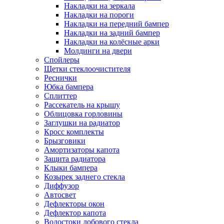
Накладки на зеркала
Накладки на пороги
Накладки на передний бампер
Накладки на задний бампер
Накладки на колёсные арки
Молдинги на двери
Спойлеры
Щетки стеклоочистителя
Реснички
Юбка бампера
Сплиттер
Рассекатель на крышу
Облицовка горловины
Заглушки на радиатор
Кросс комплекты
Брызговики
Амортизаторы капота
Защита радиатора
Клыки бампера
Козырек заднего стекла
Диффузор
Автосвет
Дефлекторы окон
Дефлектор капота
Водостоки лобового стекла