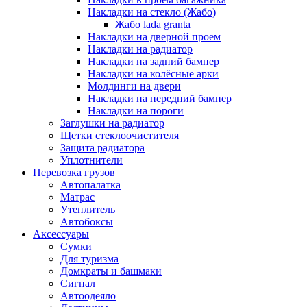
Накладки на стекло (Жабо)
Жабо lada granta
Накладки на дверной проем
Накладки на радиатор
Накладки на задний бампер
Накладки на колёсные арки
Молдинги на двери
Накладки на передний бампер
Накладки на пороги
Заглушки на радиатор
Щетки стеклоочистителя
Защита радиатора
Уплотнители
Перевозка грузов
Автопалатка
Матрас
Утеплитель
Автобоксы
Аксессуары
Сумки
Для туризма
Домкраты и башмаки
Сигнал
Автоодеяло