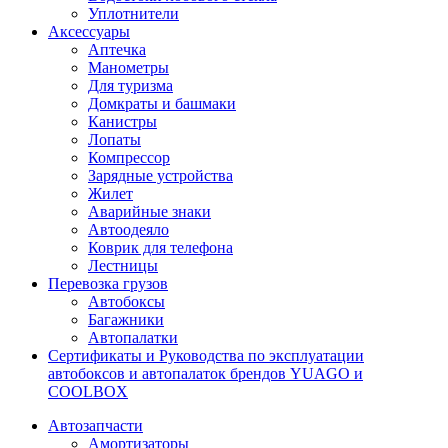
Уплотнители
Аксессуары
Аптечка
Манометры
Для туризма
Домкраты и башмаки
Канистры
Лопаты
Компрессор
Зарядные устройства
Жилет
Аварийные знаки
Автоодеяло
Коврик для телефона
Лестницы
Перевозка грузов
Автобоксы
Багажники
Автопалатки
Сертификаты и Руководства по эксплуатации
автобоксов и автопалаток брендов YUAGO и
COOLBOX
Автозапчасти
Амортизаторы