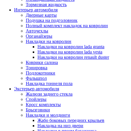
Тормозная жидкость
Интерьер автомобиля
Дверные карты
Подушка на подголовник
Полный комплект накладок на ковролин
Авточехлы
Органайзеры
Накладки на ковролин
Накладки на ковролин lada granta
Накладки на ковролин lada vesta
Накладки на ковролин renault duster
Коврики салона
Тонировка
Подлокотники
Фальшпол
Накладка тоннеля пола
Экстерьер автомобиля
Жалюзи заднего стекла
Спойлеры
Кросс комплекты
Брызговики
Накладки и молдинги
Жабо боковых передних крыльев
Накладка на низ двери
Накладки в проем багажника