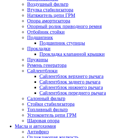
Воздушный фильтр
Втулка стабилизатора
Натяжитель цепи ГРМ
Опора амортизатора
Опорный ролик приводного ремня
Отбойник стойки
Подшипник
Подшипник ступицы
Прокладки
Прокладка клапанной крышки
Пружины
Ремень генератора
Сайлентблоки
Сайлентблок верхнего рычага
Сайлентблок заднего рычага
Сайлентблок нижнего рычага
Сайлентблок переднего рычага
Салонный фильтр
Стойки стабилизатора
Топливный фильтр
Успокоитель цепи ГРМ
Шаровая опора
Масла и автохимия
Антифриз
Охлаждающая жидкость