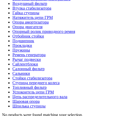
Воздушный фильтр
Втулка стабилизатора
Гайка ступицы
Натяжитель цепи ГРМ
Опора амортизатора
Опора двигателя
Опорный ролик приводного ремня
Отбойник стойки
Подшипник
Прокладки
Пружины
Ремень генератора
Рычаг подвески
Сайлентблоки
Салонный фильтр
Сальники
Стойки стабилизатора
Ступица переднего колеса
Топливный фильтр
Успокоитель цепи ГРМ
Цепь распределительного вала
Шаровая опора
Шпилька ступицы
No products were found matching your selection.