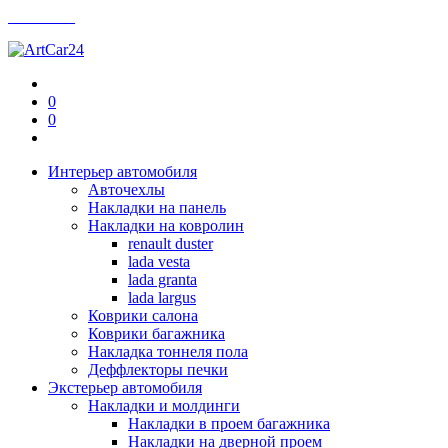
Контакты
0
0
Интерьер автомобиля
Авточехлы
Накладки на панель
Накладки на ковролин
renault duster
lada vesta
lada granta
lada largus
Коврики салона
Коврики багажника
Накладка тоннеля пола
Деффлекторы печки
Экстерьер автомобиля
Накладки и молдинги
Накладки в проем багажника
Накладки на дверной проем