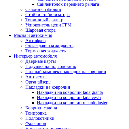
Сайлентблок переднего рычага
Салонный фильтр
Стойки стабилизатора
Топливный фильтр
Успокоитель цепи ГРМ
Шаровая опора
Масла и автохимия
Антифриз
Охлаждающая жидкость
Тормозная жидкость
Интерьер автомобиля
Дверные карты
Подушка на подголовник
Полный комплект накладок на ковролин
Авточехлы
Органайзеры
Накладки на ковролин
Накладки на ковролин lada granta
Накладки на ковролин lada vesta
Накладки на ковролин renault duster
Коврики салона
Тонировка
Подлокотники
Фальшпол
Накладка тоннеля пола