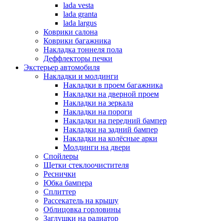
lada vesta
lada granta
lada largus
Коврики салона
Коврики багажника
Накладка тоннеля пола
Деффлекторы печки
Экстерьер автомобиля
Накладки и молдинги
Накладки в проем багажника
Накладки на дверной проем
Накладки на зеркала
Накладки на пороги
Накладки на передний бампер
Накладки на задний бампер
Накладки на колёсные арки
Молдинги на двери
Спойлеры
Щетки стеклоочистителя
Реснички
Юбка бампера
Сплиттер
Рассекатель на крышу
Облицовка горловины
Заглушки на радиатор