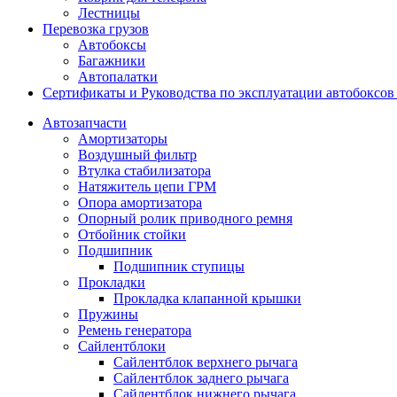
Лестницы
Перевозка грузов
Автобоксы
Багажники
Автопалатки
Сертификаты и Руководства по эксплуатации автобокс
Автозапчасти
Амортизаторы
Воздушный фильтр
Втулка стабилизатора
Натяжитель цепи ГРМ
Опора амортизатора
Опорный ролик приводного ремня
Отбойник стойки
Подшипник
Подшипник ступицы
Прокладки
Прокладка клапанной крышки
Пружины
Ремень генератора
Сайлентблоки
Сайлентблок верхнего рычага
Сайлентблок заднего рычага
Сайлентблок нижнего рычага