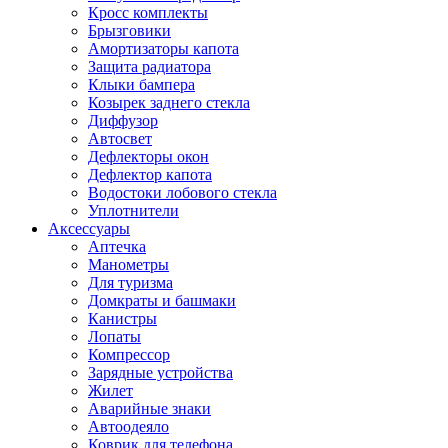
Кросс комплекты
Брызговики
Амортизаторы капота
Защита радиатора
Клыки бампера
Козырек заднего стекла
Диффузор
Автосвет
Дефлекторы окон
Дефлектор капота
Водостоки лобового стекла
Уплотнители
Аксессуары
Аптечка
Манометры
Для туризма
Домкраты и башмаки
Канистры
Лопаты
Компрессор
Зарядные устройства
Жилет
Аварийные знаки
Автоодеяло
Коврик для телефона