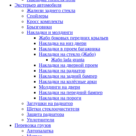
Экстерьер автомобиля
Жалюзи заднего стекла
Спойлеры
Кросс комплекты
Брызговики
Накладки и молдинги
Жабо боковых передних крыльев
Накладка на низ двери
Накладки в проем багажника
Накладки на стекло (Жабо)
Жабо lada granta
Накладки на дверной проем
Накладки на радиатор
Накладки на задний бампер
Накладки на колёсные арки
Молдинги на двери
Накладки на передний бампер
Накладки на пороги
Заглушки на радиатор
Щетки стеклоочистителя
Защита радиатора
Уплотнители
Перевозка грузов
Автопалатка