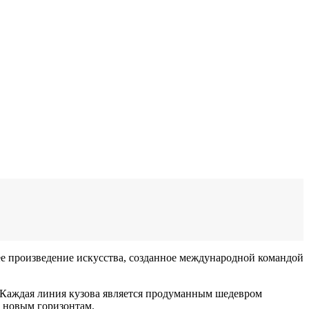
щее произведение искусства, созданное международной командой
ь. Каждая линия кузова является продуманным шедевром
к новым горизонтам.