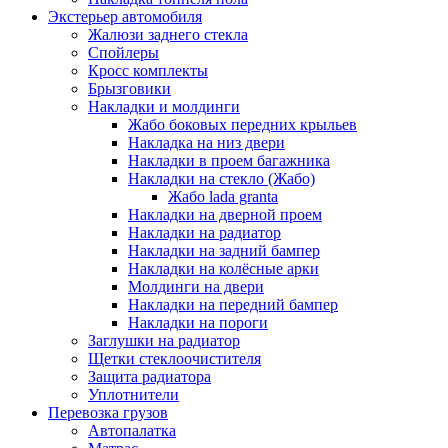
Экстерьер автомобиля
Жалюзи заднего стекла
Спойлеры
Кросс комплекты
Брызговики
Накладки и молдинги
Жабо боковых передних крыльев
Накладка на низ двери
Накладки в проем багажника
Накладки на стекло (Жабо)
Жабо lada granta
Накладки на дверной проем
Накладки на радиатор
Накладки на задний бампер
Накладки на колёсные арки
Молдинги на двери
Накладки на передний бампер
Накладки на пороги
Заглушки на радиатор
Щетки стеклоочистителя
Защита радиатора
Уплотнители
Перевозка грузов
Автопалатка