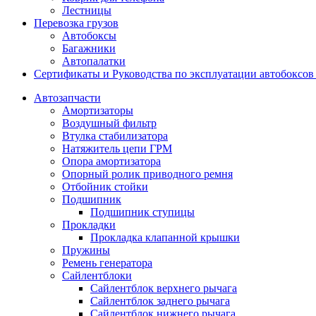
Лестницы
Перевозка грузов
Автобоксы
Багажники
Автопалатки
Сертификаты и Руководства по эксплуатации автобокс
Автозапчасти
Амортизаторы
Воздушный фильтр
Втулка стабилизатора
Натяжитель цепи ГРМ
Опора амортизатора
Опорный ролик приводного ремня
Отбойник стойки
Подшипник
Подшипник ступицы
Прокладки
Прокладка клапанной крышки
Пружины
Ремень генератора
Сайлентблоки
Сайлентблок верхнего рычага
Сайлентблок заднего рычага
Сайлентблок нижнего рычага