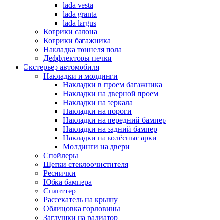
lada vesta
lada granta
lada largus
Коврики салона
Коврики багажника
Накладка тоннеля пола
Деффлекторы печки
Экстерьер автомобиля
Накладки и молдинги
Накладки в проем багажника
Накладки на дверной проем
Накладки на зеркала
Накладки на пороги
Накладки на передний бампер
Накладки на задний бампер
Накладки на колёсные арки
Молдинги на двери
Спойлеры
Щетки стеклоочистителя
Реснички
Юбка бампера
Сплиттер
Рассекатель на крышу
Облицовка горловины
Заглушки на радиатор