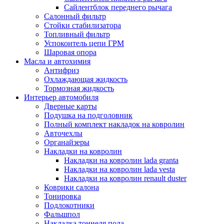
Сайлентблок переднего рычага
Салонный фильтр
Стойки стабилизатора
Топливный фильтр
Успокоитель цепи ГРМ
Шаровая опора
Масла и автохимия
Антифриз
Охлаждающая жидкость
Тормозная жидкость
Интерьер автомобиля
Дверные карты
Подушка на подголовник
Полный комплект накладок на ковролин
Авточехлы
Органайзеры
Накладки на ковролин
Накладки на ковролин lada granta
Накладки на ковролин lada vesta
Накладки на ковролин renault duster
Коврики салона
Тонировка
Подлокотники
Фальшпол
Накладка тоннеля пола