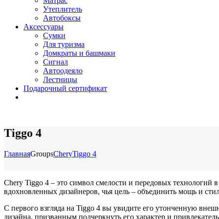
Матрас
Утеплитель
Автобоксы
Аксессуары
Сумки
Для туризма
Домкраты и башмаки
Сигнал
Автоодеяло
Лестницы
Подарочный сертификат
Tiggo 4
Главная
Groups
Chery
Tiggo 4
Chery Tiggo 4 – это символ смелости и передовых технологий 
вдохновленных дизайнеров, чья цель – объединить мощь и стил
С первого взгляда на Tiggo 4 вы увидите его утонченную внеш
дизайна, призванным подчеркнуть его характер и привлекатель