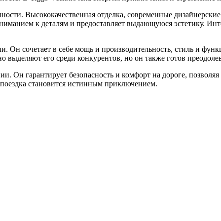
нности. Высококачественная отделка, современные дизайнерски
вниманием к деталям и предоставляет выдающуюся эстетику. Инт
ни. Он сочетает в себе мощь и производительность, стиль и фун
но выделяют его среди конкурентов, но он также готов преодол
ии. Он гарантирует безопасность и комфорт на дороге, позволя
я поездка становится истинным приключением.