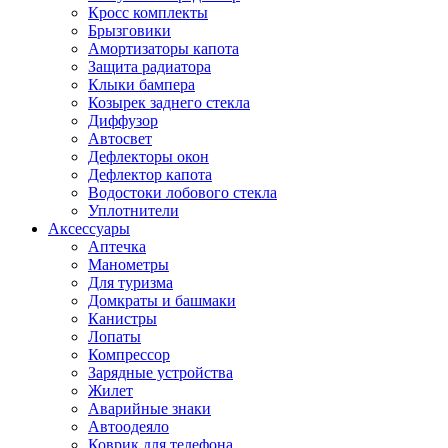
Кросс комплекты
Брызговики
Амортизаторы капота
Защита радиатора
Клыки бампера
Козырек заднего стекла
Диффузор
Автосвет
Дефлекторы окон
Дефлектор капота
Водостоки лобового стекла
Уплотнители
Аксессуары
Аптечка
Манометры
Для туризма
Домкраты и башмаки
Канистры
Лопаты
Компрессор
Зарядные устройства
Жилет
Аварийные знаки
Автоодеяло
Коврик для телефона