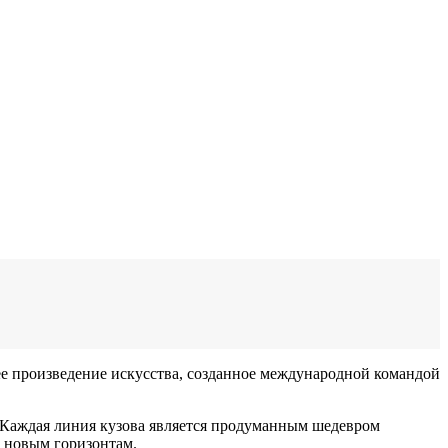
щее произведение искусства, созданное международной командой
ь. Каждая линия кузова является продуманным шедевром
к новым горизонтам.