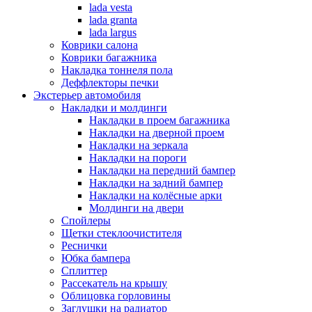
lada vesta
lada granta
lada largus
Коврики салона
Коврики багажника
Накладка тоннеля пола
Деффлекторы печки
Экстерьер автомобиля
Накладки и молдинги
Накладки в проем багажника
Накладки на дверной проем
Накладки на зеркала
Накладки на пороги
Накладки на передний бампер
Накладки на задний бампер
Накладки на колёсные арки
Молдинги на двери
Спойлеры
Щетки стеклоочистителя
Реснички
Юбка бампера
Сплиттер
Рассекатель на крышу
Облицовка горловины
Заглушки на радиатор