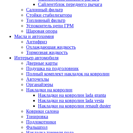
Сайлентблок переднего рычага
Салонный фильтр
Стойки стабилизатора
Топливный фильтр
Успокоитель цепи ГРМ
Шаровая опора
Масла и автохимия
Антифриз
Охлаждающая жидкость
Тормозная жидкость
Интерьер автомобиля
Дверные карты
Подушка на подголовник
Полный комплект накладок на ковролин
Авточехлы
Органайзеры
Накладки на ковролин
Накладки на ковролин lada granta
Накладки на ковролин lada vesta
Накладки на ковролин renault duster
Коврики салона
Тонировка
Подлокотники
Фальшпол
Накладка тоннеля пола