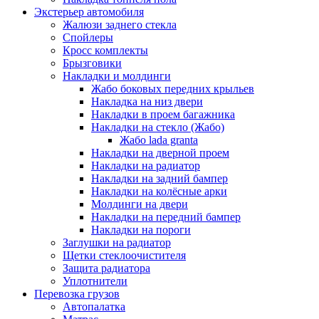
Экстерьер автомобиля
Жалюзи заднего стекла
Спойлеры
Кросс комплекты
Брызговики
Накладки и молдинги
Жабо боковых передних крыльев
Накладка на низ двери
Накладки в проем багажника
Накладки на стекло (Жабо)
Жабо lada granta
Накладки на дверной проем
Накладки на радиатор
Накладки на задний бампер
Накладки на колёсные арки
Молдинги на двери
Накладки на передний бампер
Накладки на пороги
Заглушки на радиатор
Щетки стеклоочистителя
Защита радиатора
Уплотнители
Перевозка грузов
Автопалатка