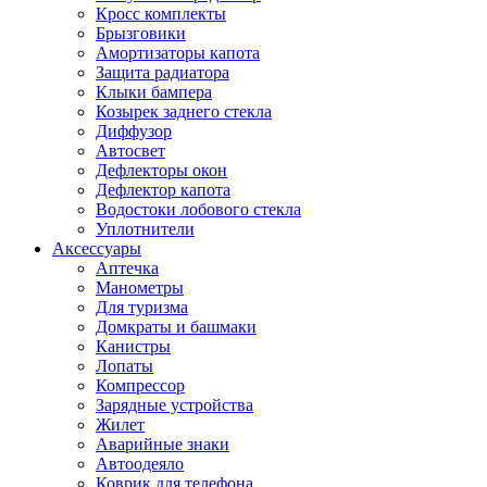
Кросс комплекты
Брызговики
Амортизаторы капота
Защита радиатора
Клыки бампера
Козырек заднего стекла
Диффузор
Автосвет
Дефлекторы окон
Дефлектор капота
Водостоки лобового стекла
Уплотнители
Аксессуары
Аптечка
Манометры
Для туризма
Домкраты и башмаки
Канистры
Лопаты
Компрессор
Зарядные устройства
Жилет
Аварийные знаки
Автоодеяло
Коврик для телефона