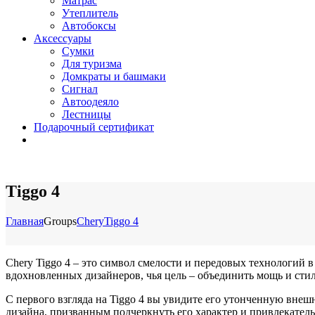
Матрас
Утеплитель
Автобоксы
Аксессуары
Сумки
Для туризма
Домкраты и башмаки
Сигнал
Автоодеяло
Лестницы
Подарочный сертификат
Tiggo 4
Главная
Groups
Chery
Tiggo 4
Chery Tiggo 4 – это символ смелости и передовых технологий 
вдохновленных дизайнеров, чья цель – объединить мощь и стил
С первого взгляда на Tiggo 4 вы увидите его утонченную внеш
дизайна, призванным подчеркнуть его характер и привлекатель