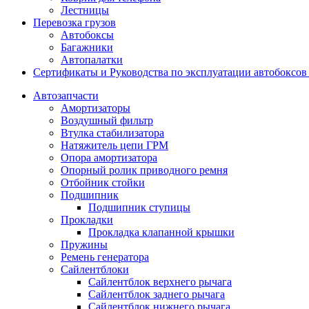
Лестницы
Перевозка грузов
Автобоксы
Багажники
Автопалатки
Сертификаты и Руководства по эксплуатации автобокс
Автозапчасти
Амортизаторы
Воздушный фильтр
Втулка стабилизатора
Натяжитель цепи ГРМ
Опора амортизатора
Опорный ролик приводного ремня
Отбойник стойки
Подшипник
Подшипник ступицы
Прокладки
Прокладка клапанной крышки
Пружины
Ремень генератора
Сайлентблоки
Сайлентблок верхнего рычага
Сайлентблок заднего рычага
Сайлентблок нижнего рычага