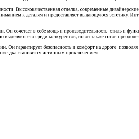
нности. Высококачественная отделка, современные дизайнерски
вниманием к деталям и предоставляет выдающуюся эстетику. Инт
ни. Он сочетает в себе мощь и производительность, стиль и фун
но выделяют его среди конкурентов, но он также готов преодол
ии. Он гарантирует безопасность и комфорт на дороге, позволя
я поездка становится истинным приключением.