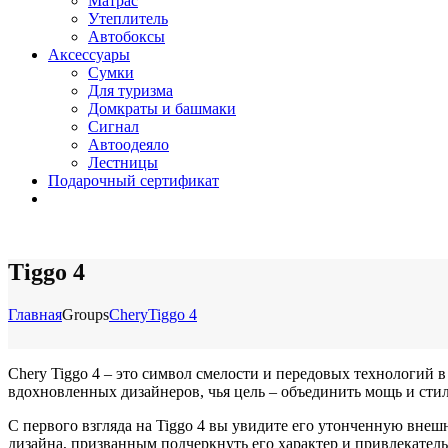
Матрас
Утеплитель
Автобоксы
Аксессуары
Сумки
Для туризма
Домкраты и башмаки
Сигнал
Автоодеяло
Лестницы
Подарочный сертификат
Tiggo 4
Главная
Groups
Chery
Tiggo 4
Chery Tiggo 4 – это символ смелости и передовых технологий 
вдохновленных дизайнеров, чья цель – объединить мощь и стил
С первого взгляда на Tiggo 4 вы увидите его утонченную внеш
дизайна, призванным подчеркнуть его характер и привлекатель