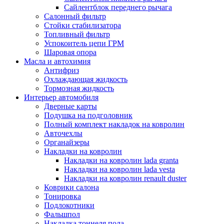
Сайлентблок переднего рычага
Салонный фильтр
Стойки стабилизатора
Топливный фильтр
Успокоитель цепи ГРМ
Шаровая опора
Масла и автохимия
Антифриз
Охлаждающая жидкость
Тормозная жидкость
Интерьер автомобиля
Дверные карты
Подушка на подголовник
Полный комплект накладок на ковролин
Авточехлы
Органайзеры
Накладки на ковролин
Накладки на ковролин lada granta
Накладки на ковролин lada vesta
Накладки на ковролин renault duster
Коврики салона
Тонировка
Подлокотники
Фальшпол
Накладка тоннеля пола