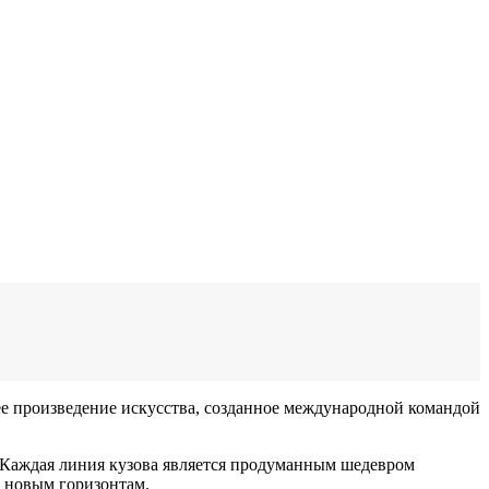
щее произведение искусства, созданное международной командой
ь. Каждая линия кузова является продуманным шедевром
к новым горизонтам.