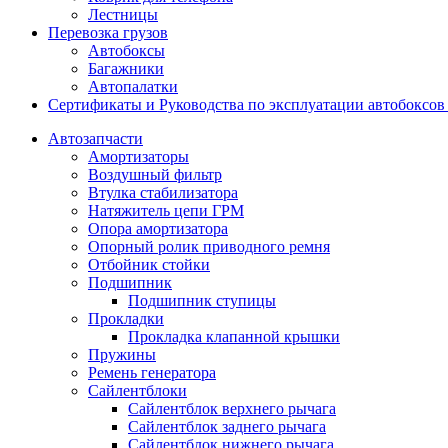
Лестницы
Перевозка грузов
Автобоксы
Багажники
Автопалатки
Сертификаты и Руководства по эксплуатации автобокс
Автозапчасти
Амортизаторы
Воздушный фильтр
Втулка стабилизатора
Натяжитель цепи ГРМ
Опора амортизатора
Опорный ролик приводного ремня
Отбойник стойки
Подшипник
Подшипник ступицы
Прокладки
Прокладка клапанной крышки
Пружины
Ремень генератора
Сайлентблоки
Сайлентблок верхнего рычага
Сайлентблок заднего рычага
Сайлентблок нижнего рычага