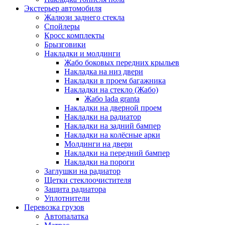
Экстерьер автомобиля
Жалюзи заднего стекла
Спойлеры
Кросс комплекты
Брызговики
Накладки и молдинги
Жабо боковых передних крыльев
Накладка на низ двери
Накладки в проем багажника
Накладки на стекло (Жабо)
Жабо lada granta
Накладки на дверной проем
Накладки на радиатор
Накладки на задний бампер
Накладки на колёсные арки
Молдинги на двери
Накладки на передний бампер
Накладки на пороги
Заглушки на радиатор
Щетки стеклоочистителя
Защита радиатора
Уплотнители
Перевозка грузов
Автопалатка