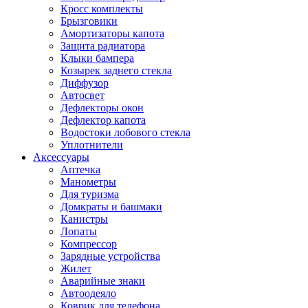
Кросс комплекты
Брызговики
Амортизаторы капота
Защита радиатора
Клыки бампера
Козырек заднего стекла
Диффузор
Автосвет
Дефлекторы окон
Дефлектор капота
Водостоки лобового стекла
Уплотнители
Аксессуары
Аптечка
Манометры
Для туризма
Домкраты и башмаки
Канистры
Лопаты
Компрессор
Зарядные устройства
Жилет
Аварийные знаки
Автоодеяло
Коврик для телефона