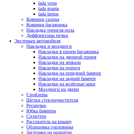
lada vesta
lada granta
lada largus
Коврики салона
Коврики багажника
Накладка тоннеля пола
Деффлекторы печки
Экстерьер автомобиля
Накладки и молдинги
Накладки в проем багажника
Накладки на дверной проем
Накладки на зеркала
Накладки на пороги
Накладки на передний бампер
Накладки на задний бампер
Накладки на колёсные арки
Молдинги на двери
Спойлеры
Щетки стеклоочистителя
Реснички
Юбка бампера
Сплиттер
Рассекатель на крышу
Облицовка горловины
Заглушки на радиатор