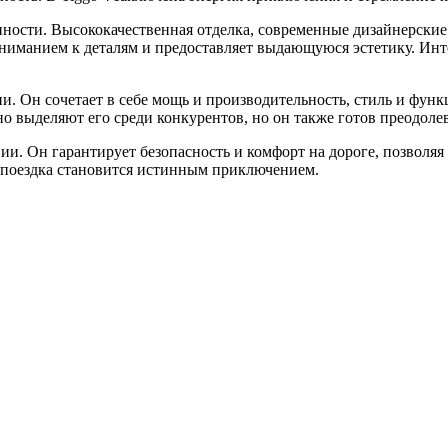
нности. Высококачественная отделка, современные дизайнерски
вниманием к деталям и предоставляет выдающуюся эстетику. Инт
ни. Он сочетает в себе мощь и производительность, стиль и фун
но выделяют его среди конкурентов, но он также готов преодол
ии. Он гарантирует безопасность и комфорт на дороге, позволя
я поездка становится истинным приключением.