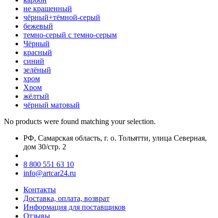
нe кpaшeнный
чёрный+тёмной-серый
бежевый
темно-серый с темно-серым
Чёрный
красный
синий
зелёный
хром
Хром
жёлтый
чёрный матовый
No products were found matching your selection.
РФ, Самарская область, г. о. Тольятти, улица Северная,
дом 30/стр. 2
8 800 551 63 10
info@artcar24.ru
Контакты
Доставка, оплата, возврат
Информация для поставщиков
Отзывы