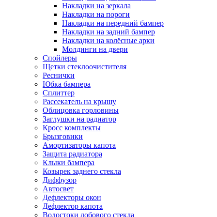
Накладки на зеркала
Накладки на пороги
Накладки на передний бампер
Накладки на задний бампер
Накладки на колёсные арки
Молдинги на двери
Спойлеры
Щетки стеклоочистителя
Реснички
Юбка бампера
Сплиттер
Рассекатель на крышу
Облицовка горловины
Заглушки на радиатор
Кросс комплекты
Брызговики
Амортизаторы капота
Защита радиатора
Клыки бампера
Козырек заднего стекла
Диффузор
Автосвет
Дефлекторы окон
Дефлектор капота
Водостоки лобового стекла