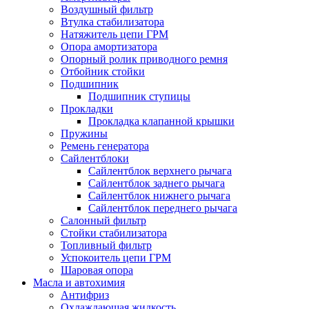
Воздушный фильтр
Втулка стабилизатора
Натяжитель цепи ГРМ
Опора амортизатора
Опорный ролик приводного ремня
Отбойник стойки
Подшипник
Подшипник ступицы
Прокладки
Прокладка клапанной крышки
Пружины
Ремень генератора
Сайлентблоки
Сайлентблок верхнего рычага
Сайлентблок заднего рычага
Сайлентблок нижнего рычага
Сайлентблок переднего рычага
Салонный фильтр
Стойки стабилизатора
Топливный фильтр
Успокоитель цепи ГРМ
Шаровая опора
Масла и автохимия
Антифриз
Охлаждающая жидкость