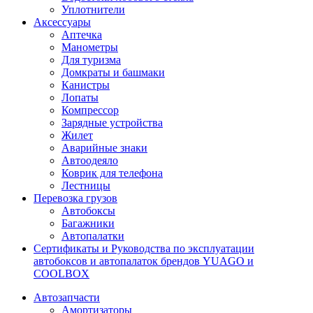
Уплотнители
Аксессуары
Аптечка
Манометры
Для туризма
Домкраты и башмаки
Канистры
Лопаты
Компрессор
Зарядные устройства
Жилет
Аварийные знаки
Автоодеяло
Коврик для телефона
Лестницы
Перевозка грузов
Автобоксы
Багажники
Автопалатки
Сертификаты и Руководства по эксплуатации
автобоксов и автопалаток брендов YUAGO и
COOLBOX
Автозапчасти
Амортизаторы