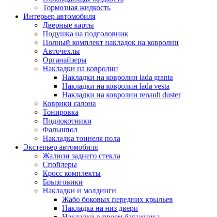
Тормозная жидкость
Интерьер автомобиля
Дверные карты
Подушка на подголовник
Полный комплект накладок на ковролин
Авточехлы
Органайзеры
Накладки на ковролин
Накладки на ковролин lada granta
Накладки на ковролин lada vesta
Накладки на ковролин renault duster
Коврики салона
Тонировка
Подлокотники
Фальшпол
Накладка тоннеля пола
Экстерьер автомобиля
Жалюзи заднего стекла
Спойлеры
Кросс комплекты
Брызговики
Накладки и молдинги
Жабо боковых передних крыльев
Накладка на низ двери
Накладки в проем багажника