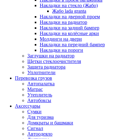
Накладки на стекло (Жабо)
Жабо lada granta
Накладки на дверной проем
Накладки на радиатор
Накладки на задний бампер
Накладки на колёсные арки
Молдинги на двери
Накладки на передний бампер
Накладки на пороги
Заглушки на радиатор
Щетки стеклоочистителя
Защита радиатора
Уплотнители
Перевозка грузов
Автопалатка
Матрас
Утеплитель
Автобоксы
Аксессуары
Сумки
Для туризма
Домкраты и башмаки
Сигнал
Автоодеяло