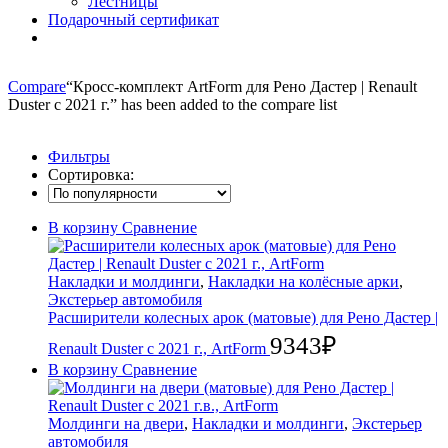
Лестницы
Подарочный сертификат
Compare
“Кросс-комплект ArtForm для Рено Дастер | Renault
Duster с 2021 г.” has been added to the compare list
Фильтры
Сортировка:
В корзину
Сравнение
Накладки и молдинги
,
Накладки на колёсные арки
,
Экстерьер автомобиля
Расширители колесных арок (матовые) для Рено Дастер |
9343
₽
Renault Duster с 2021 г., ArtForm
В корзину
Сравнение
Молдинги на двери
,
Накладки и молдинги
,
Экстерьер
автомобиля