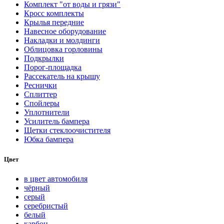
Комплект "от воды и грязи"
Кросс комплекты
Крылья передние
Навесное оборудование
Накладки и молдинги
Облицовка горловины
Подкрылки
Порог-площадка
Рассекатель на крышу
Реснички
Сплиттер
Спойлеры
Уплотнители
Усилитель бампера
Щетки стеклоочистителя
Юбка бампера
Цвет
в цвет автомобиля
чёрный
серый
серебристый
белый
карбон