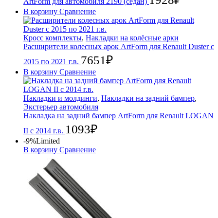
ArtForm для автомобиля 2190 (cедан)
В корзину
Сравнение
Кросс комплекты
,
Накладки на колёсные арки
Расширители колесных арок ArtForm для Renault Duster с
7651
₽
2015 по 2021 г.в.
В корзину
Сравнение
Накладки и молдинги
,
Накладки на задний бампер
,
Экстерьер автомобиля
Накладка на задний бампер ArtForm для Renault LOGAN
1093
₽
II с 2014 г.в.
-9%
Limited
В корзину
Сравнение