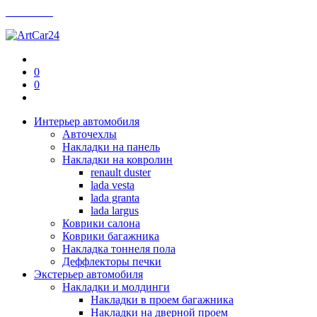
Контакты
0
0
Интерьер автомобиля
Авточехлы
Накладки на панель
Накладки на ковролин
renault duster
lada vesta
lada granta
lada largus
Коврики салона
Коврики багажника
Накладка тоннеля пола
Деффлекторы печки
Экстерьер автомобиля
Накладки и молдинги
Накладки в проем багажника
Накладки на дверной проем