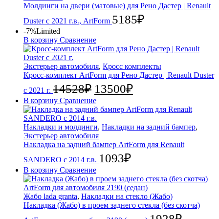
Молдинги на двери (матовые) для Рено Дастер | Renault
5185
₽
Duster с 2021 г.в., ArtForm
-7%
Limited
В корзину
Сравнение
Экстерьер автомобиля
,
Кросс комплекты
Кросс-комплект ArtForm для Рено Дастер | Renault Duster
14528
₽
13500
₽
с 2021 г.
В корзину
Сравнение
Накладки и молдинги
,
Накладки на задний бампер
,
Экстерьер автомобиля
Накладка на задний бампер ArtForm для Renault
1093
₽
SANDERO с 2014 г.в.
В корзину
Сравнение
Жабо lada granta
,
Накладки на стекло (Жабо)
Накладка (Жабо) в проем заднего стекла (без скотча)
1928
₽