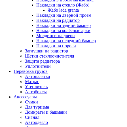
Накладки на стекло (Жабо)
Жабо lada granta
Накладки на дверной проем
Накладки на радиатор
Накладки на задний бампер
Накладки на колёсные арки
Молдинги на двери
Накладки на передний бампер
Накладки на пороги
Заглушки на радиатор
Щетки стеклоочистителя
Защита радиатора
Уплотнители
Перевозка грузов
Автопалатка
Матрас
Утеплитель
Автобоксы
Аксессуары
Сумки
Для туризма
Домкраты и башмаки
Сигнал
Автоодеяло