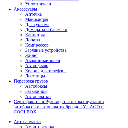
Уплотнители
Аксессуары
Аптечка
Манометры
Для туризма
Домкраты и башмаки
Канистры
Лопаты
Компрессор
Зарядные устройства
Жилет
Аварийные знаки
Автоодеяло
Коврик для телефона
Лестницы
Перевозка грузов
Автобоксы
Багажники
Автопалатки
Сертификаты и Руководства по эксплуатации
автобоксов и автопалаток брендов YUAGO и
COOLBOX
Автозапчасти
Амортизаторы