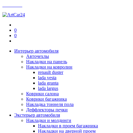
Контакты
0
0
Интерьер автомобиля
Авточехлы
Накладки на панель
Накладки на ковролин
renault duster
lada vesta
lada granta
lada largus
Коврики салона
Коврики багажника
Накладка тоннеля пола
Деффлекторы печки
Экстерьер автомобиля
Накладки и молдинги
Накладки в проем багажника
Накладки на дверной проем