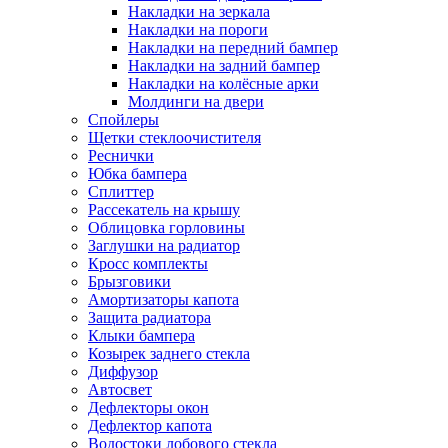
Накладки на зеркала
Накладки на пороги
Накладки на передний бампер
Накладки на задний бампер
Накладки на колёсные арки
Молдинги на двери
Спойлеры
Щетки стеклоочистителя
Реснички
Юбка бампера
Сплиттер
Рассекатель на крышу
Облицовка горловины
Заглушки на радиатор
Кросс комплекты
Брызговики
Амортизаторы капота
Защита радиатора
Клыки бампера
Козырек заднего стекла
Диффузор
Автосвет
Дефлекторы окон
Дефлектор капота
Водостоки лобового стекла