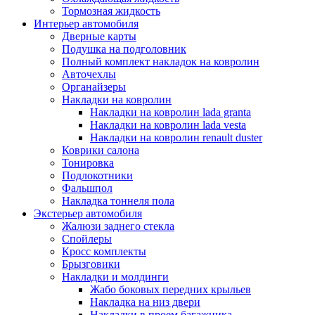
Тормозная жидкость
Интерьер автомобиля
Дверные карты
Подушка на подголовник
Полный комплект накладок на ковролин
Авточехлы
Органайзеры
Накладки на ковролин
Накладки на ковролин lada granta
Накладки на ковролин lada vesta
Накладки на ковролин renault duster
Коврики салона
Тонировка
Подлокотники
Фальшпол
Накладка тоннеля пола
Экстерьер автомобиля
Жалюзи заднего стекла
Спойлеры
Кросс комплекты
Брызговики
Накладки и молдинги
Жабо боковых передних крыльев
Накладка на низ двери
Накладки в проем багажника