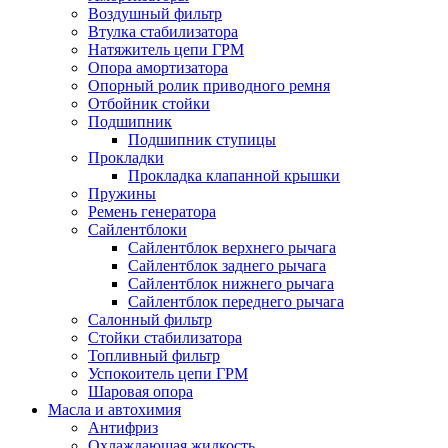
Воздушный фильтр
Втулка стабилизатора
Натяжитель цепи ГРМ
Опора амортизатора
Опорный ролик приводного ремня
Отбойник стойки
Подшипник
Подшипник ступицы
Прокладки
Прокладка клапанной крышки
Пружины
Ремень генератора
Сайлентблоки
Сайлентблок верхнего рычага
Сайлентблок заднего рычага
Сайлентблок нижнего рычага
Сайлентблок переднего рычага
Салонный фильтр
Стойки стабилизатора
Топливный фильтр
Успокоитель цепи ГРМ
Шаровая опора
Масла и автохимия
Антифриз
Охлаждающая жидкость