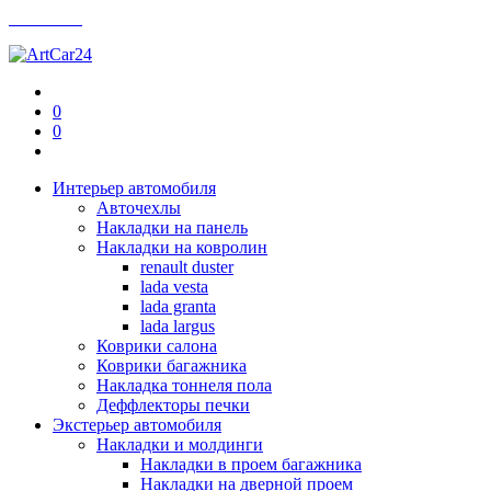
Контакты
0
0
Интерьер автомобиля
Авточехлы
Накладки на панель
Накладки на ковролин
renault duster
lada vesta
lada granta
lada largus
Коврики салона
Коврики багажника
Накладка тоннеля пола
Деффлекторы печки
Экстерьер автомобиля
Накладки и молдинги
Накладки в проем багажника
Накладки на дверной проем