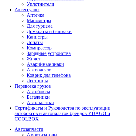
Уплотнители
Аксессуары
Аптечка
Манометры
Для туризма
Домкраты и башмаки
Канистры
Лопаты
Компрессор
Зарядные устройства
Жилет
Аварийные знаки
Автоодеяло
Коврик для телефона
Лестницы
Перевозка грузов
Автобоксы
Багажники
Автопалатки
Сертификаты и Руководства по эксплуатации
автобоксов и автопалаток брендов YUAGO и
COOLBOX
Автозапчасти
Амортизаторы