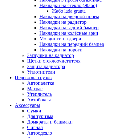
Накладки на стекло (Жабо)
Жабо lada granta
Накладки на дверной проем
Накладки на радиатор
Накладки на задний бампер
Накладки на колёсные арки
Молдинги на двери
Накладки на передний бампер
Накладки на пороги
Заглушки на радиатор
Щетки стеклоочистителя
Защита радиатора
Уплотнители
Перевозка грузов
Автопалатка
Матрас
Утеплитель
Автобоксы
Аксессуары
Сумки
Для туризма
Домкраты и башмаки
Сигнал
Автоодеяло