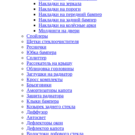
Накладки на зеркала
Накладки на пороги
Накладки на передний бампер
Накладки на задний бампер
Накладки на колёсные арки
Молдинги на двери
Спойлеры
Щетки стеклоочистителя
Реснички
Юбка бампера
Сплиттер
Рассекатель на крышу
Облицовка горловины
Заглушки на радиатор
Кросс комплекты
Брызговики
Амортизаторы капота
Защита радиатора
Клыки бампера
Козырек заднего стекла
Диффузор
Автосвет
Дефлекторы окон
Дефлектор капота
Водостоки лобового стекла