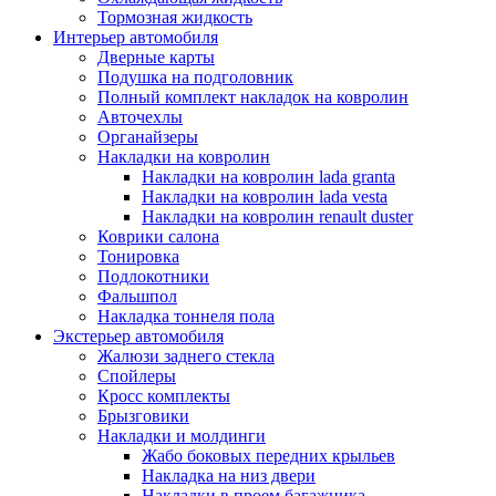
Тормозная жидкость
Интерьер автомобиля
Дверные карты
Подушка на подголовник
Полный комплект накладок на ковролин
Авточехлы
Органайзеры
Накладки на ковролин
Накладки на ковролин lada granta
Накладки на ковролин lada vesta
Накладки на ковролин renault duster
Коврики салона
Тонировка
Подлокотники
Фальшпол
Накладка тоннеля пола
Экстерьер автомобиля
Жалюзи заднего стекла
Спойлеры
Кросс комплекты
Брызговики
Накладки и молдинги
Жабо боковых передних крыльев
Накладка на низ двери
Накладки в проем багажника