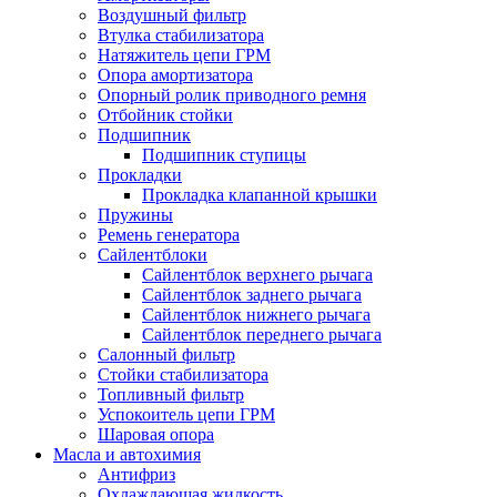
Воздушный фильтр
Втулка стабилизатора
Натяжитель цепи ГРМ
Опора амортизатора
Опорный ролик приводного ремня
Отбойник стойки
Подшипник
Подшипник ступицы
Прокладки
Прокладка клапанной крышки
Пружины
Ремень генератора
Сайлентблоки
Сайлентблок верхнего рычага
Сайлентблок заднего рычага
Сайлентблок нижнего рычага
Сайлентблок переднего рычага
Салонный фильтр
Стойки стабилизатора
Топливный фильтр
Успокоитель цепи ГРМ
Шаровая опора
Масла и автохимия
Антифриз
Охлаждающая жидкость