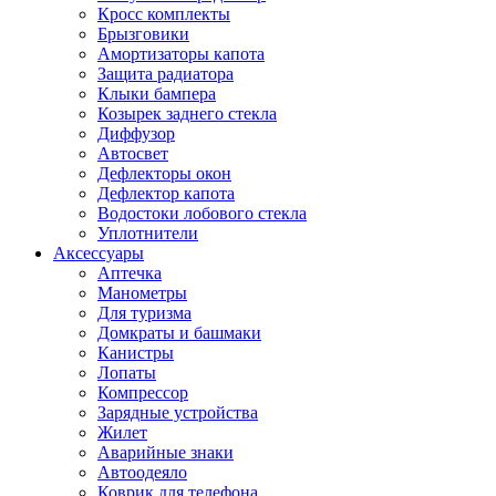
Кросс комплекты
Брызговики
Амортизаторы капота
Защита радиатора
Клыки бампера
Козырек заднего стекла
Диффузор
Автосвет
Дефлекторы окон
Дефлектор капота
Водостоки лобового стекла
Уплотнители
Аксессуары
Аптечка
Манометры
Для туризма
Домкраты и башмаки
Канистры
Лопаты
Компрессор
Зарядные устройства
Жилет
Аварийные знаки
Автоодеяло
Коврик для телефона