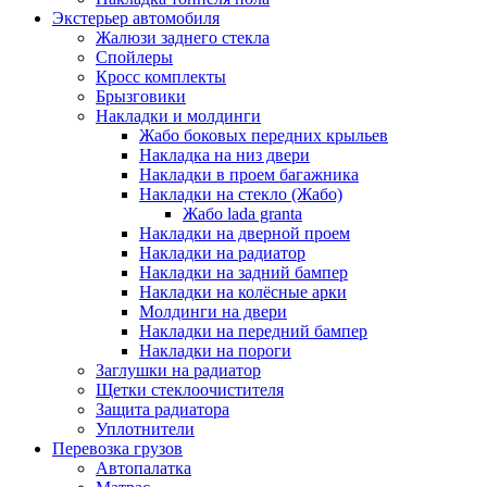
Экстерьер автомобиля
Жалюзи заднего стекла
Спойлеры
Кросс комплекты
Брызговики
Накладки и молдинги
Жабо боковых передних крыльев
Накладка на низ двери
Накладки в проем багажника
Накладки на стекло (Жабо)
Жабо lada granta
Накладки на дверной проем
Накладки на радиатор
Накладки на задний бампер
Накладки на колёсные арки
Молдинги на двери
Накладки на передний бампер
Накладки на пороги
Заглушки на радиатор
Щетки стеклоочистителя
Защита радиатора
Уплотнители
Перевозка грузов
Автопалатка