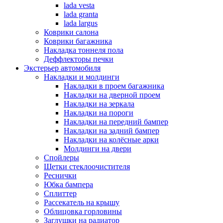
lada vesta
lada granta
lada largus
Коврики салона
Коврики багажника
Накладка тоннеля пола
Деффлекторы печки
Экстерьер автомобиля
Накладки и молдинги
Накладки в проем багажника
Накладки на дверной проем
Накладки на зеркала
Накладки на пороги
Накладки на передний бампер
Накладки на задний бампер
Накладки на колёсные арки
Молдинги на двери
Спойлеры
Щетки стеклоочистителя
Реснички
Юбка бампера
Сплиттер
Рассекатель на крышу
Облицовка горловины
Заглушки на радиатор