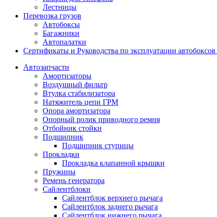
Лестницы
Перевозка грузов
Автобоксы
Багажники
Автопалатки
Сертификаты и Руководства по эксплуатации автобокс
Автозапчасти
Амортизаторы
Воздушный фильтр
Втулка стабилизатора
Натяжитель цепи ГРМ
Опора амортизатора
Опорный ролик приводного ремня
Отбойник стойки
Подшипник
Подшипник ступицы
Прокладки
Прокладка клапанной крышки
Пружины
Ремень генератора
Сайлентблоки
Сайлентблок верхнего рычага
Сайлентблок заднего рычага
Сайлентблок нижнего рычага