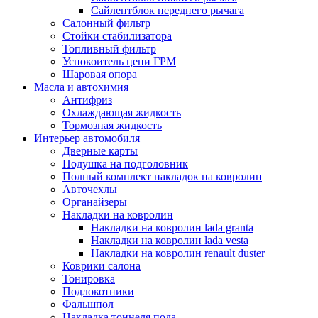
Сайлентблок переднего рычага
Салонный фильтр
Стойки стабилизатора
Топливный фильтр
Успокоитель цепи ГРМ
Шаровая опора
Масла и автохимия
Антифриз
Охлаждающая жидкость
Тормозная жидкость
Интерьер автомобиля
Дверные карты
Подушка на подголовник
Полный комплект накладок на ковролин
Авточехлы
Органайзеры
Накладки на ковролин
Накладки на ковролин lada granta
Накладки на ковролин lada vesta
Накладки на ковролин renault duster
Коврики салона
Тонировка
Подлокотники
Фальшпол
Накладка тоннеля пола