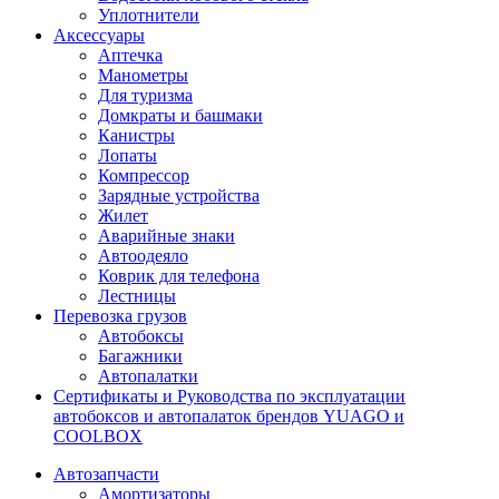
Уплотнители
Аксессуары
Аптечка
Манометры
Для туризма
Домкраты и башмаки
Канистры
Лопаты
Компрессор
Зарядные устройства
Жилет
Аварийные знаки
Автоодеяло
Коврик для телефона
Лестницы
Перевозка грузов
Автобоксы
Багажники
Автопалатки
Сертификаты и Руководства по эксплуатации
автобоксов и автопалаток брендов YUAGO и
COOLBOX
Автозапчасти
Амортизаторы