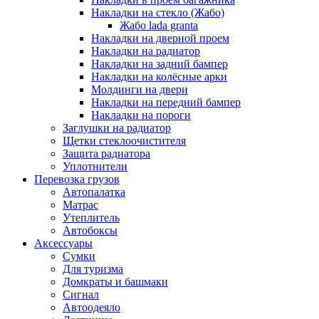
Накладки на стекло (Жабо)
Жабо lada granta
Накладки на дверной проем
Накладки на радиатор
Накладки на задний бампер
Накладки на колёсные арки
Молдинги на двери
Накладки на передний бампер
Накладки на пороги
Заглушки на радиатор
Щетки стеклоочистителя
Защита радиатора
Уплотнители
Перевозка грузов
Автопалатка
Матрас
Утеплитель
Автобоксы
Аксессуары
Сумки
Для туризма
Домкраты и башмаки
Сигнал
Автоодеяло