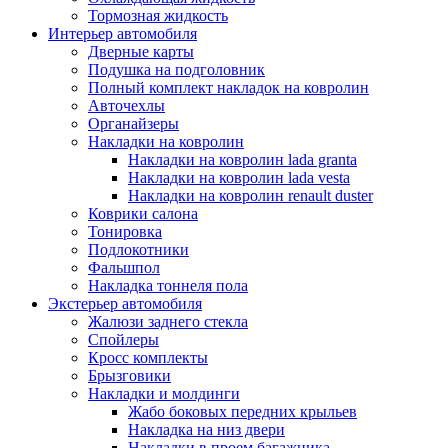
Тормозная жидкость
Интерьер автомобиля
Дверные карты
Подушка на подголовник
Полный комплект накладок на ковролин
Авточехлы
Органайзеры
Накладки на ковролин
Накладки на ковролин lada granta
Накладки на ковролин lada vesta
Накладки на ковролин renault duster
Коврики салона
Тонировка
Подлокотники
Фальшпол
Накладка тоннеля пола
Экстерьер автомобиля
Жалюзи заднего стекла
Спойлеры
Кросс комплекты
Брызговики
Накладки и молдинги
Жабо боковых передних крыльев
Накладка на низ двери
Накладки в проем багажника