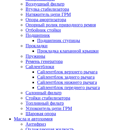
Воздушный фильтр
Втулка стабилизатора
Натяжитель цепи ГРМ
Опора амортизатора
Опорный ролик приводного ремня
Отбойник стойки
Подшипник
Подшипник ступицы
Прокладки
Прокладка клапанной крышки
Пружины
Ремень генератора
Сайлентблоки
Сайлентблок верхнего рычага
Сайлентблок заднего рычага
Сайлентблок нижнего рычага
Сайлентблок переднего рычага
Салонный фильтр
Стойки стабилизатора
Топливный фильтр
Успокоитель цепи ГРМ
Шаровая опора
Масла и автохимия
Антифриз
Охлаждающая жидкость