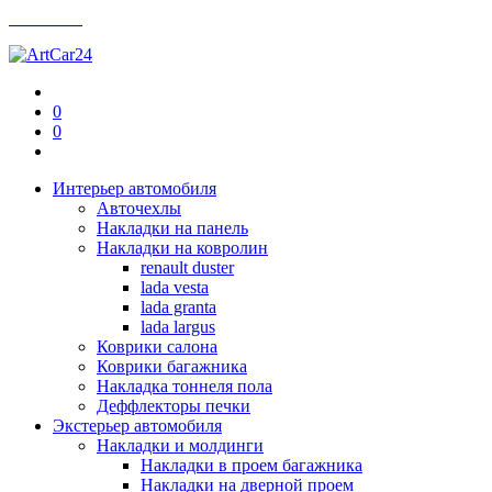
Контакты
0
0
Интерьер автомобиля
Авточехлы
Накладки на панель
Накладки на ковролин
renault duster
lada vesta
lada granta
lada largus
Коврики салона
Коврики багажника
Накладка тоннеля пола
Деффлекторы печки
Экстерьер автомобиля
Накладки и молдинги
Накладки в проем багажника
Накладки на дверной проем