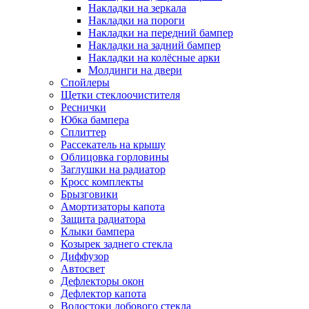
Накладки на зеркала
Накладки на пороги
Накладки на передний бампер
Накладки на задний бампер
Накладки на колёсные арки
Молдинги на двери
Спойлеры
Щетки стеклоочистителя
Реснички
Юбка бампера
Сплиттер
Рассекатель на крышу
Облицовка горловины
Заглушки на радиатор
Кросс комплекты
Брызговики
Амортизаторы капота
Защита радиатора
Клыки бампера
Козырек заднего стекла
Диффузор
Автосвет
Дефлекторы окон
Дефлектор капота
Водостоки лобового стекла