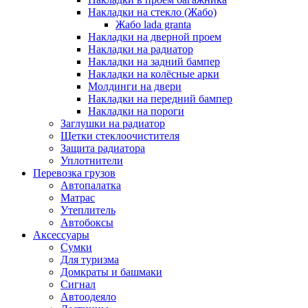
Накладки на стекло (Жабо)
Жабо lada granta
Накладки на дверной проем
Накладки на радиатор
Накладки на задний бампер
Накладки на колёсные арки
Молдинги на двери
Накладки на передний бампер
Накладки на пороги
Заглушки на радиатор
Щетки стеклоочистителя
Защита радиатора
Уплотнители
Перевозка грузов
Автопалатка
Матрас
Утеплитель
Автобоксы
Аксессуары
Сумки
Для туризма
Домкраты и башмаки
Сигнал
Автоодеяло