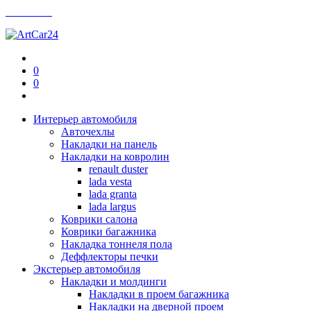
Контакты
0
0
Интерьер автомобиля
Авточехлы
Накладки на панель
Накладки на ковролин
renault duster
lada vesta
lada granta
lada largus
Коврики салона
Коврики багажника
Накладка тоннеля пола
Деффлекторы печки
Экстерьер автомобиля
Накладки и молдинги
Накладки в проем багажника
Накладки на дверной проем