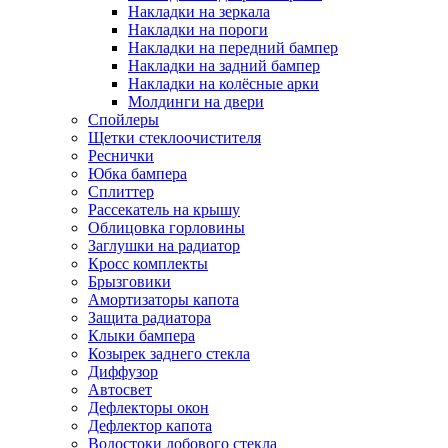
Накладки на зеркала
Накладки на пороги
Накладки на передний бампер
Накладки на задний бампер
Накладки на колёсные арки
Молдинги на двери
Спойлеры
Щетки стеклоочистителя
Реснички
Юбка бампера
Сплиттер
Рассекатель на крышу
Облицовка горловины
Заглушки на радиатор
Кросс комплекты
Брызговики
Амортизаторы капота
Защита радиатора
Клыки бампера
Козырек заднего стекла
Диффузор
Автосвет
Дефлекторы окон
Дефлектор капота
Водостоки лобового стекла