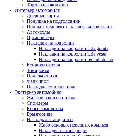
Тормозная жидкость
Интерьер автомобиля
Дверные карты
Подушка на подголовник
Полный комплект накладок на ковролин
Авточехлы
Органайзеры
Накладки на ковролин
Накладки на ковролин lada granta
Накладки на ковролин lada vesta
Накладки на ковролин renault duster
Коврики салона
Тонировка
Подлокотники
Фальшпол
Накладка тоннеля пола
Экстерьер автомобиля
Жалюзи заднего стекла
Спойлеры
Кросс комплекты
Брызговики
Накладки и молдинги
Жабо боковых передних крыльев
Накладка на низ двери
Накладки в проем багажника