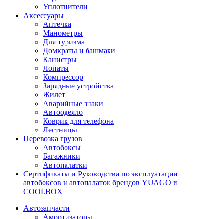
Уплотнители
Аксессуары
Аптечка
Манометры
Для туризма
Домкраты и башмаки
Канистры
Лопаты
Компрессор
Зарядные устройства
Жилет
Аварийные знаки
Автоодеяло
Коврик для телефона
Лестницы
Перевозка грузов
Автобоксы
Багажники
Автопалатки
Сертификаты и Руководства по эксплуатации
автобоксов и автопалаток брендов YUAGO и
COOLBOX
Автозапчасти
Амортизаторы