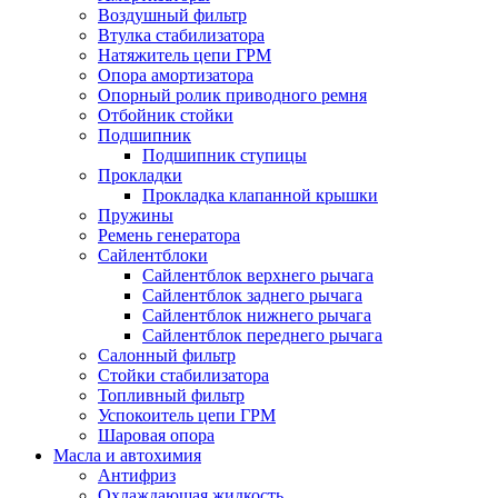
Воздушный фильтр
Втулка стабилизатора
Натяжитель цепи ГРМ
Опора амортизатора
Опорный ролик приводного ремня
Отбойник стойки
Подшипник
Подшипник ступицы
Прокладки
Прокладка клапанной крышки
Пружины
Ремень генератора
Сайлентблоки
Сайлентблок верхнего рычага
Сайлентблок заднего рычага
Сайлентблок нижнего рычага
Сайлентблок переднего рычага
Салонный фильтр
Стойки стабилизатора
Топливный фильтр
Успокоитель цепи ГРМ
Шаровая опора
Масла и автохимия
Антифриз
Охлаждающая жидкость