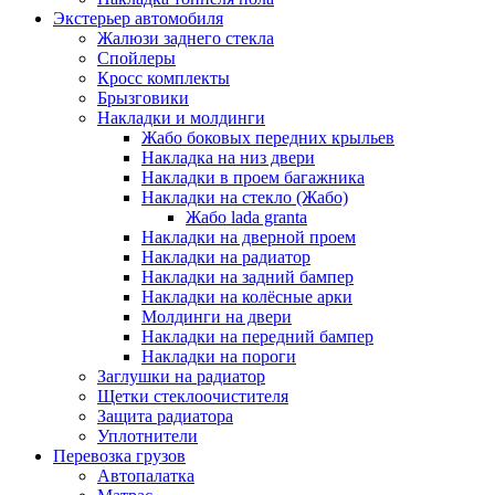
Экстерьер автомобиля
Жалюзи заднего стекла
Спойлеры
Кросс комплекты
Брызговики
Накладки и молдинги
Жабо боковых передних крыльев
Накладка на низ двери
Накладки в проем багажника
Накладки на стекло (Жабо)
Жабо lada granta
Накладки на дверной проем
Накладки на радиатор
Накладки на задний бампер
Накладки на колёсные арки
Молдинги на двери
Накладки на передний бампер
Накладки на пороги
Заглушки на радиатор
Щетки стеклоочистителя
Защита радиатора
Уплотнители
Перевозка грузов
Автопалатка