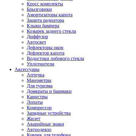
Кросс комплекты
Брызговики
Амортизаторы капота
Защита радиатора
Клыки бампера
Козырек заднего стекла
Диффузор
Автосвет
Дефлекторы окон
Дефлектор капота
Водостоки лобового стекла
Уплотнители
Аксессуары
Аптечка
Манометры
Для туризма
Домкраты и башмаки
Канистры
Лопаты
Компрессор
Зарядные устройства
Жилет
Аварийные знаки
Автоодеяло
Коврик для телефона