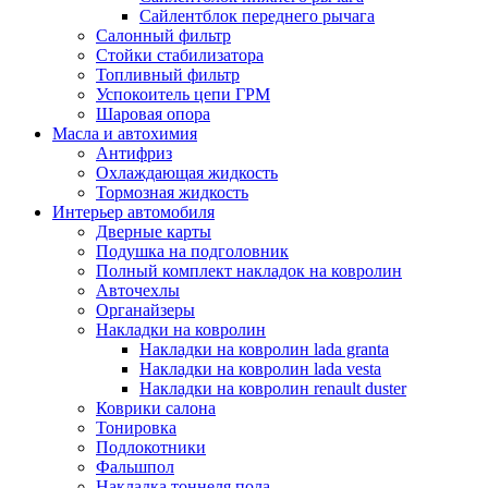
Сайлентблок переднего рычага
Салонный фильтр
Стойки стабилизатора
Топливный фильтр
Успокоитель цепи ГРМ
Шаровая опора
Масла и автохимия
Антифриз
Охлаждающая жидкость
Тормозная жидкость
Интерьер автомобиля
Дверные карты
Подушка на подголовник
Полный комплект накладок на ковролин
Авточехлы
Органайзеры
Накладки на ковролин
Накладки на ковролин lada granta
Накладки на ковролин lada vesta
Накладки на ковролин renault duster
Коврики салона
Тонировка
Подлокотники
Фальшпол
Накладка тоннеля пола