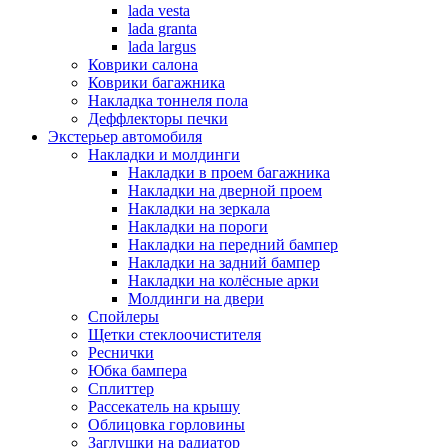
lada vesta
lada granta
lada largus
Коврики салона
Коврики багажника
Накладка тоннеля пола
Деффлекторы печки
Экстерьер автомобиля
Накладки и молдинги
Накладки в проем багажника
Накладки на дверной проем
Накладки на зеркала
Накладки на пороги
Накладки на передний бампер
Накладки на задний бампер
Накладки на колёсные арки
Молдинги на двери
Спойлеры
Щетки стеклоочистителя
Реснички
Юбка бампера
Сплиттер
Рассекатель на крышу
Облицовка горловины
Заглушки на радиатор