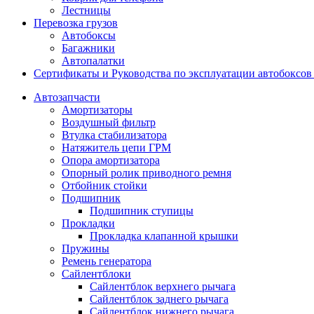
Лестницы
Перевозка грузов
Автобоксы
Багажники
Автопалатки
Сертификаты и Руководства по эксплуатации автобокс
Автозапчасти
Амортизаторы
Воздушный фильтр
Втулка стабилизатора
Натяжитель цепи ГРМ
Опора амортизатора
Опорный ролик приводного ремня
Отбойник стойки
Подшипник
Подшипник ступицы
Прокладки
Прокладка клапанной крышки
Пружины
Ремень генератора
Сайлентблоки
Сайлентблок верхнего рычага
Сайлентблок заднего рычага
Сайлентблок нижнего рычага