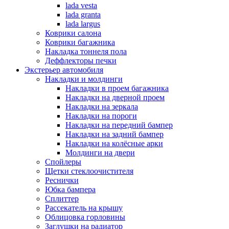
lada vesta
lada granta
lada largus
Коврики салона
Коврики багажника
Накладка тоннеля пола
Деффлекторы печки
Экстерьер автомобиля
Накладки и молдинги
Накладки в проем багажника
Накладки на дверной проем
Накладки на зеркала
Накладки на пороги
Накладки на передний бампер
Накладки на задний бампер
Накладки на колёсные арки
Молдинги на двери
Спойлеры
Щетки стеклоочистителя
Реснички
Юбка бампера
Сплиттер
Рассекатель на крышу
Облицовка горловины
Заглушки на радиатор