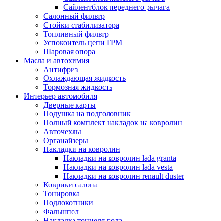
Сайлентблок переднего рычага
Салонный фильтр
Стойки стабилизатора
Топливный фильтр
Успокоитель цепи ГРМ
Шаровая опора
Масла и автохимия
Антифриз
Охлаждающая жидкость
Тормозная жидкость
Интерьер автомобиля
Дверные карты
Подушка на подголовник
Полный комплект накладок на ковролин
Авточехлы
Органайзеры
Накладки на ковролин
Накладки на ковролин lada granta
Накладки на ковролин lada vesta
Накладки на ковролин renault duster
Коврики салона
Тонировка
Подлокотники
Фальшпол
Накладка тоннеля пола