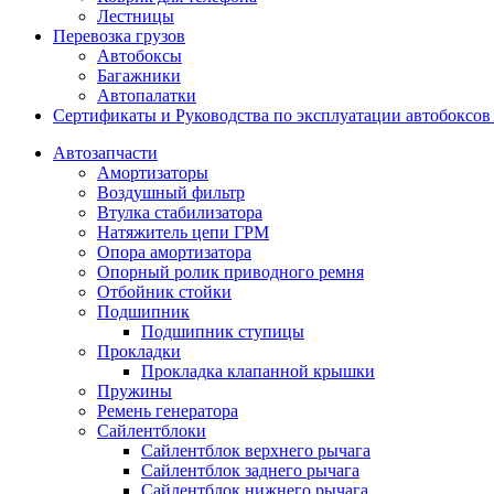
Лестницы
Перевозка грузов
Автобоксы
Багажники
Автопалатки
Сертификаты и Руководства по эксплуатации автобокс
Автозапчасти
Амортизаторы
Воздушный фильтр
Втулка стабилизатора
Натяжитель цепи ГРМ
Опора амортизатора
Опорный ролик приводного ремня
Отбойник стойки
Подшипник
Подшипник ступицы
Прокладки
Прокладка клапанной крышки
Пружины
Ремень генератора
Сайлентблоки
Сайлентблок верхнего рычага
Сайлентблок заднего рычага
Сайлентблок нижнего рычага