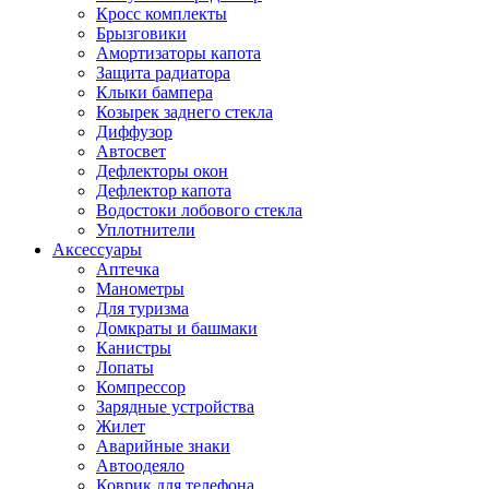
Кросс комплекты
Брызговики
Амортизаторы капота
Защита радиатора
Клыки бампера
Козырек заднего стекла
Диффузор
Автосвет
Дефлекторы окон
Дефлектор капота
Водостоки лобового стекла
Уплотнители
Аксессуары
Аптечка
Манометры
Для туризма
Домкраты и башмаки
Канистры
Лопаты
Компрессор
Зарядные устройства
Жилет
Аварийные знаки
Автоодеяло
Коврик для телефона