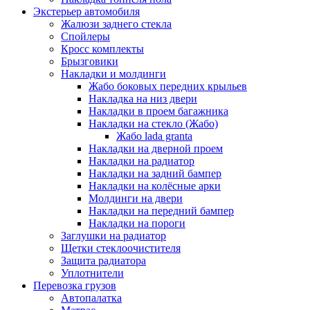
Экстерьер автомобиля
Жалюзи заднего стекла
Спойлеры
Кросс комплекты
Брызговики
Накладки и молдинги
Жабо боковых передних крыльев
Накладка на низ двери
Накладки в проем багажника
Накладки на стекло (Жабо)
Жабо lada granta
Накладки на дверной проем
Накладки на радиатор
Накладки на задний бампер
Накладки на колёсные арки
Молдинги на двери
Накладки на передний бампер
Накладки на пороги
Заглушки на радиатор
Щетки стеклоочистителя
Защита радиатора
Уплотнители
Перевозка грузов
Автопалатка