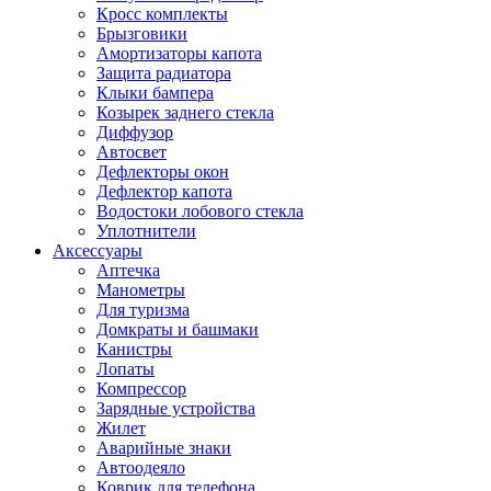
Кросс комплекты
Брызговики
Амортизаторы капота
Защита радиатора
Клыки бампера
Козырек заднего стекла
Диффузор
Автосвет
Дефлекторы окон
Дефлектор капота
Водостоки лобового стекла
Уплотнители
Аксессуары
Аптечка
Манометры
Для туризма
Домкраты и башмаки
Канистры
Лопаты
Компрессор
Зарядные устройства
Жилет
Аварийные знаки
Автоодеяло
Коврик для телефона