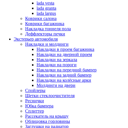
lada vesta
lada granta
lada largus
Коврики салона
Коврики багажника
Накладка тоннеля пола
Деффлекторы печки
Экстерьер автомобиля
Накладки и молдинги
Накладки в проем багажника
Накладки на дверной проем
Накладки на зеркала
Накладки на пороги
Накладки на передний бампер
Накладки на задний бампер
Накладки на колёсные арки
Молдинги на двери
Спойлеры
Щетки стеклоочистителя
Реснички
Юбка бампера
Сплиттер
Рассекатель на крышу
Облицовка горловины
Заглушки на радиатор