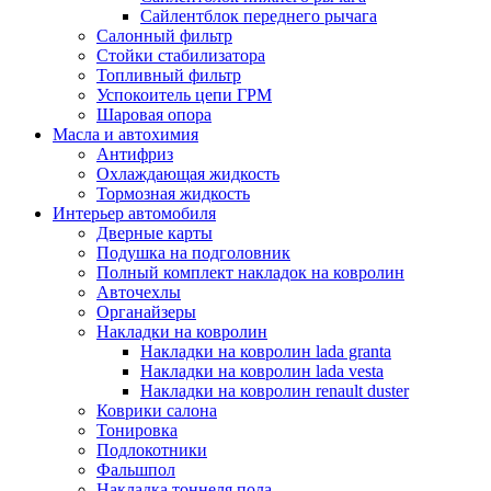
Сайлентблок переднего рычага
Салонный фильтр
Стойки стабилизатора
Топливный фильтр
Успокоитель цепи ГРМ
Шаровая опора
Масла и автохимия
Антифриз
Охлаждающая жидкость
Тормозная жидкость
Интерьер автомобиля
Дверные карты
Подушка на подголовник
Полный комплект накладок на ковролин
Авточехлы
Органайзеры
Накладки на ковролин
Накладки на ковролин lada granta
Накладки на ковролин lada vesta
Накладки на ковролин renault duster
Коврики салона
Тонировка
Подлокотники
Фальшпол
Накладка тоннеля пола