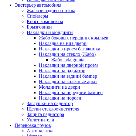
Экстерьер автомобиля
Жалюзи заднего стекла
Спойлеры
Кросс комплекты
Брызговики
Накладки и молдинги
Жабо боковых передних крыльев
Накладка на низ двери
Накладки в проем багажника
Накладки на стекло (Жабо)
Жабо lada granta
Накладки на дверной проем
Накладки на радиатор
Накладки на задний бампер
Накладки на колёсные арки
Молдинги на двери
Накладки на передний бампер
Накладки на пороги
Заглушки на радиатор
Щетки стеклоочистителя
Защита радиатора
Уплотнители
Перевозка грузов
Автопалатка