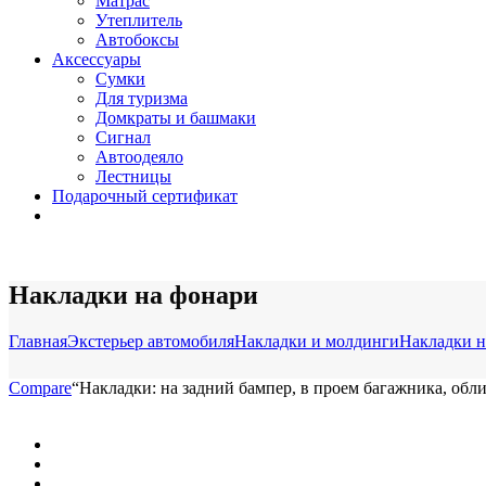
Матрас
Утеплитель
Автобоксы
Аксессуары
Сумки
Для туризма
Домкраты и башмаки
Сигнал
Автоодеяло
Лестницы
Подарочный сертификат
Накладки на фонари
Главная
Экстерьер автомобиля
Накладки и молдинги
Накладки н
Compare
“Накладки: на задний бампер, в проем багажника, облицо