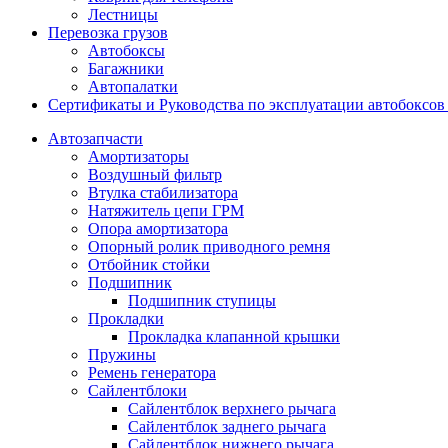
Лестницы
Перевозка грузов
Автобоксы
Багажники
Автопалатки
Сертификаты и Руководства по эксплуатации автобокс
Автозапчасти
Амортизаторы
Воздушный фильтр
Втулка стабилизатора
Натяжитель цепи ГРМ
Опора амортизатора
Опорный ролик приводного ремня
Отбойник стойки
Подшипник
Подшипник ступицы
Прокладки
Прокладка клапанной крышки
Пружины
Ремень генератора
Сайлентблоки
Сайлентблок верхнего рычага
Сайлентблок заднего рычага
Сайлентблок нижнего рычага