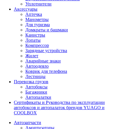
Уплотнители
Аксессуары
Аптечка
Манометры
Для туризма
Домкраты и башмаки
Канистры
Лопаты
Компрессор
Зарядные устройства
Жилет
Аварийные знаки
Автоодеяло
Коврик для телефона
Лестницы
Перевозка грузов
Автобоксы
Багажники
Автопалатки
Сертификаты и Руководства по эксплуатации
автобоксов и автопалаток брендов YUAGO и
COOLBOX
Автозапчасти
Амортизаторы