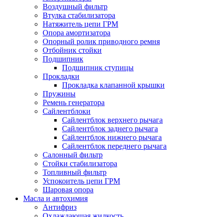
Воздушный фильтр
Втулка стабилизатора
Натяжитель цепи ГРМ
Опора амортизатора
Опорный ролик приводного ремня
Отбойник стойки
Подшипник
Подшипник ступицы
Прокладки
Прокладка клапанной крышки
Пружины
Ремень генератора
Сайлентблоки
Сайлентблок верхнего рычага
Сайлентблок заднего рычага
Сайлентблок нижнего рычага
Сайлентблок переднего рычага
Салонный фильтр
Стойки стабилизатора
Топливный фильтр
Успокоитель цепи ГРМ
Шаровая опора
Масла и автохимия
Антифриз
Охлаждающая жидкость