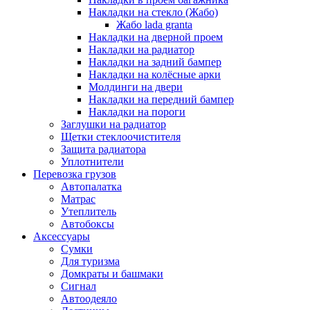
Накладки на стекло (Жабо)
Жабо lada granta
Накладки на дверной проем
Накладки на радиатор
Накладки на задний бампер
Накладки на колёсные арки
Молдинги на двери
Накладки на передний бампер
Накладки на пороги
Заглушки на радиатор
Щетки стеклоочистителя
Защита радиатора
Уплотнители
Перевозка грузов
Автопалатка
Матрас
Утеплитель
Автобоксы
Аксессуары
Сумки
Для туризма
Домкраты и башмаки
Сигнал
Автоодеяло