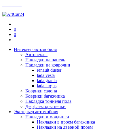
Контакты
0
0
Интерьер автомобиля
Авточехлы
Накладки на панель
Накладки на ковролин
renault duster
lada vesta
lada granta
lada largus
Коврики салона
Коврики багажника
Накладка тоннеля пола
Деффлекторы печки
Экстерьер автомобиля
Накладки и молдинги
Накладки в проем багажника
Накладки на дверной проем