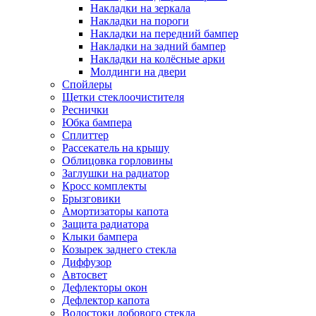
Накладки на зеркала
Накладки на пороги
Накладки на передний бампер
Накладки на задний бампер
Накладки на колёсные арки
Молдинги на двери
Спойлеры
Щетки стеклоочистителя
Реснички
Юбка бампера
Сплиттер
Рассекатель на крышу
Облицовка горловины
Заглушки на радиатор
Кросс комплекты
Брызговики
Амортизаторы капота
Защита радиатора
Клыки бампера
Козырек заднего стекла
Диффузор
Автосвет
Дефлекторы окон
Дефлектор капота
Водостоки лобового стекла