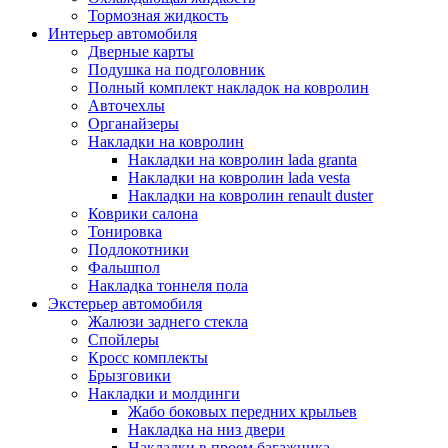
Тормозная жидкость
Интерьер автомобиля
Дверные карты
Подушка на подголовник
Полный комплект накладок на ковролин
Авточехлы
Органайзеры
Накладки на ковролин
Накладки на ковролин lada granta
Накладки на ковролин lada vesta
Накладки на ковролин renault duster
Коврики салона
Тонировка
Подлокотники
Фальшпол
Накладка тоннеля пола
Экстерьер автомобиля
Жалюзи заднего стекла
Спойлеры
Кросс комплекты
Брызговики
Накладки и молдинги
Жабо боковых передних крыльев
Накладка на низ двери
Накладки в проем багажника