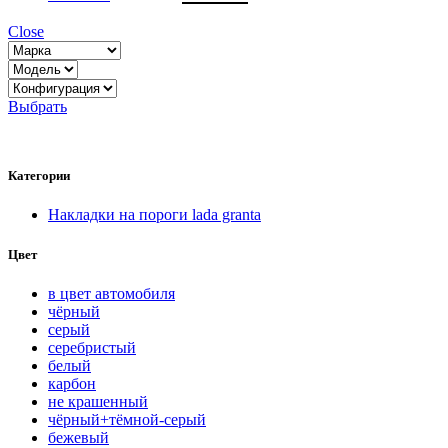
Close
Выбрать
Категории
Накладки на пороги lada granta
Цвет
в цвет автомобиля
чёрный
серый
серебристый
белый
карбон
нe кpaшeнный
чёрный+тёмной-серый
бежевый