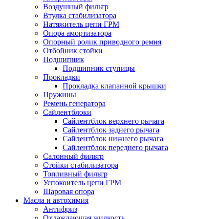
Воздушный фильтр
Втулка стабилизатора
Натяжитель цепи ГРМ
Опора амортизатора
Опорный ролик приводного ремня
Отбойник стойки
Подшипник
Подшипник ступицы
Прокладки
Прокладка клапанной крышки
Пружины
Ремень генератора
Сайлентблоки
Сайлентблок верхнего рычага
Сайлентблок заднего рычага
Сайлентблок нижнего рычага
Сайлентблок переднего рычага
Салонный фильтр
Стойки стабилизатора
Топливный фильтр
Успокоитель цепи ГРМ
Шаровая опора
Масла и автохимия
Антифриз
Охлаждающая жидкость