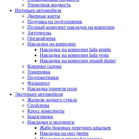
Тормозная жидкость
Интерьер автомобиля
Дверные карты
Подушка на подголовник
Полный комплект накладок на ковролин
Авточехлы
Органайзеры
Накладки на ковролин
Накладки на ковролин lada granta
Накладки на ковролин lada vesta
Накладки на ковролин renault duster
Коврики салона
Тонировка
Подлокотники
Фальшпол
Накладка тоннеля пола
Экстерьер автомобиля
Жалюзи заднего стекла
Спойлеры
Кросс комплекты
Брызговики
Накладки и молдинги
Жабо боковых передних крыльев
Накладка на низ двери
Накладки в проем багажника