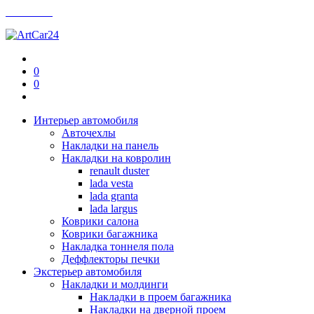
Контакты
0
0
Интерьер автомобиля
Авточехлы
Накладки на панель
Накладки на ковролин
renault duster
lada vesta
lada granta
lada largus
Коврики салона
Коврики багажника
Накладка тоннеля пола
Деффлекторы печки
Экстерьер автомобиля
Накладки и молдинги
Накладки в проем багажника
Накладки на дверной проем