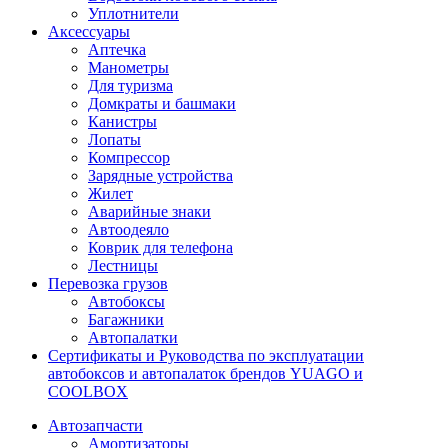
Уплотнители
Аксессуары
Аптечка
Манометры
Для туризма
Домкраты и башмаки
Канистры
Лопаты
Компрессор
Зарядные устройства
Жилет
Аварийные знаки
Автоодеяло
Коврик для телефона
Лестницы
Перевозка грузов
Автобоксы
Багажники
Автопалатки
Сертификаты и Руководства по эксплуатации
автобоксов и автопалаток брендов YUAGO и
COOLBOX
Автозапчасти
Амортизаторы