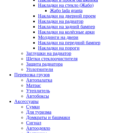
Накладки на стекло (Жабо)
Жабо lada granta
Накладки на дверной проем
Накладки на радиатор
Накладки на задний бампер
Накладки на колёсные арки
Молдинги на двери
Накладки на передний бампер
Накладки на пороги
Заглушки на радиатор
Щетки стеклоочистителя
Защита радиатора
Уплотнители
Перевозка грузов
Автопалатка
Матрас
Утеплитель
Автобоксы
Аксессуары
Сумки
Для туризма
Домкраты и башмаки
Сигнал
Автоодеяло