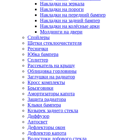
Накладки на зеркала
Накладки на пороги
Накладки на передний бампер
Накладки на задний бампер
Накладки на колёсные арки
Молдинги на двери
Спойлеры
Щетки стеклоочистителя
Реснички
Юбка бампера
Сплиттер
Рассекатель на крышу
Облицовка горловины
Заглушки на радиатор
Кросс комплекты
Брызговики
Амортизаторы капота
Защита радиатора
Клыки бампера
Козырек заднего стекла
Диффузор
Автосвет
Дефлекторы окон
Дефлектор капота
Водостоки лобового стекла