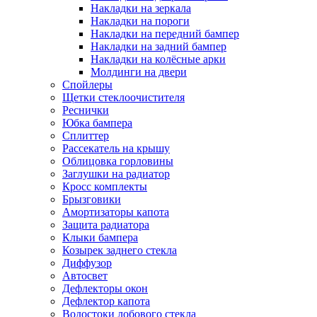
Накладки на зеркала
Накладки на пороги
Накладки на передний бампер
Накладки на задний бампер
Накладки на колёсные арки
Молдинги на двери
Спойлеры
Щетки стеклоочистителя
Реснички
Юбка бампера
Сплиттер
Рассекатель на крышу
Облицовка горловины
Заглушки на радиатор
Кросс комплекты
Брызговики
Амортизаторы капота
Защита радиатора
Клыки бампера
Козырек заднего стекла
Диффузор
Автосвет
Дефлекторы окон
Дефлектор капота
Водостоки лобового стекла