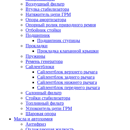
Воздушный фильтр
Втулка стабилизатора
Натяжитель цепи ГРМ
Опора амортизатора
Опорный ролик приводного ремня
Отбойник стойки
Подшипник
Подшипник ступицы
Прокладки
Прокладка клапанной крышки
Пружины
Ремень генератора
Сайлентблоки
Сайлентблок верхнего рычага
Сайлентблок заднего рычага
Сайлентблок нижнего рычага
Сайлентблок переднего рычага
Салонный фильтр
Стойки стабилизатора
Топливный фильтр
Успокоитель цепи ГРМ
Шаровая опора
Масла и автохимия
Антифриз
Охлаждающая жидкость