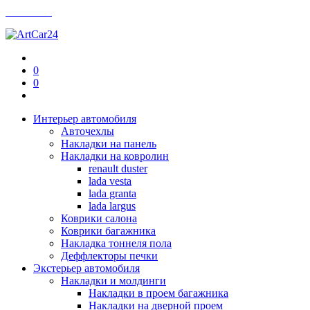
Контакты
0
0
Интерьер автомобиля
Авточехлы
Накладки на панель
Накладки на ковролин
renault duster
lada vesta
lada granta
lada largus
Коврики салона
Коврики багажника
Накладка тоннеля пола
Деффлекторы печки
Экстерьер автомобиля
Накладки и молдинги
Накладки в проем багажника
Накладки на дверной проем