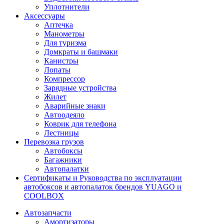
Уплотнители
Аксессуары
Аптечка
Манометры
Для туризма
Домкраты и башмаки
Канистры
Лопаты
Компрессор
Зарядные устройства
Жилет
Аварийные знаки
Автоодеяло
Коврик для телефона
Лестницы
Перевозка грузов
Автобоксы
Багажники
Автопалатки
Сертификаты и Руководства по эксплуатации
автобоксов и автопалаток брендов YUAGO и
COOLBOX
Автозапчасти
Амортизаторы