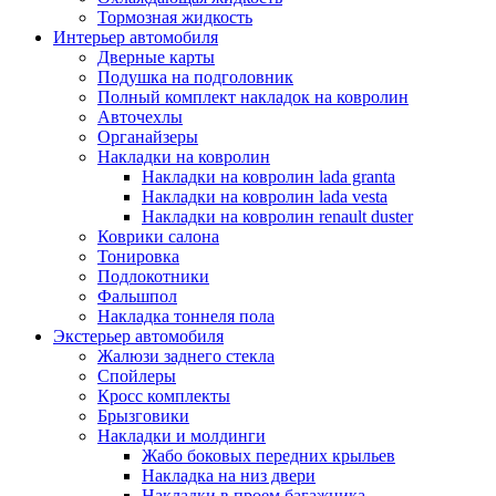
Тормозная жидкость
Интерьер автомобиля
Дверные карты
Подушка на подголовник
Полный комплект накладок на ковролин
Авточехлы
Органайзеры
Накладки на ковролин
Накладки на ковролин lada granta
Накладки на ковролин lada vesta
Накладки на ковролин renault duster
Коврики салона
Тонировка
Подлокотники
Фальшпол
Накладка тоннеля пола
Экстерьер автомобиля
Жалюзи заднего стекла
Спойлеры
Кросс комплекты
Брызговики
Накладки и молдинги
Жабо боковых передних крыльев
Накладка на низ двери
Накладки в проем багажника