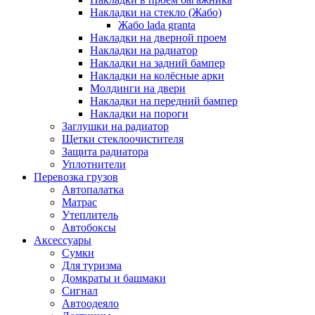
Накладки на стекло (Жабо)
Жабо lada granta
Накладки на дверной проем
Накладки на радиатор
Накладки на задний бампер
Накладки на колёсные арки
Молдинги на двери
Накладки на передний бампер
Накладки на пороги
Заглушки на радиатор
Щетки стеклоочистителя
Защита радиатора
Уплотнители
Перевозка грузов
Автопалатка
Матрас
Утеплитель
Автобоксы
Аксессуары
Сумки
Для туризма
Домкраты и башмаки
Сигнал
Автоодеяло