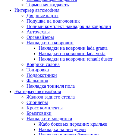
Тормозная жидкость
Интерьер автомобиля
Дверные карты
Подушка на подголовник
Полный комплект накладок на ковролин
Авточехлы
Органайзеры
Накладки на ковролин
Накладки на ковролин lada granta
Накладки на ковролин lada vesta
Накладки на ковролин renault duster
Коврики салона
Тонировка
Подлокотники
Фальшпол
Накладка тоннеля пола
Экстерьер автомобиля
Жалюзи заднего стекла
Спойлеры
Кросс комплекты
Брызговики
Накладки и молдинги
Жабо боковых передних крыльев
Накладка на низ двери
Накладки в проем багажника