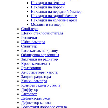
Накладки на зеркала
Накладки на пороги
Накладки на передний бампер
Накладки на задний бампер
Накладки на колёсные арки
Молдинги на двери
Спойлеры
Щетки стеклоочистителя
Реснички
Юбка бампера
Сплиттер
Рассекатель на крышу
Облицовка горловины
Заглушки на радиатор
Кросс комплекты
Брызговики
Амортизаторы капота
Защита радиатора
Клыки бампера
Козырек заднего стекла
Диффузор
Автосвет
Дефлекторы окон
Дефлектор капота
Водостоки лобового стекла