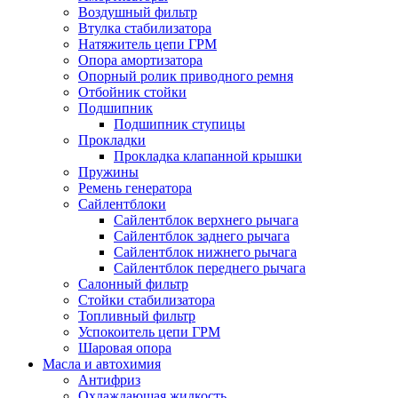
Воздушный фильтр
Втулка стабилизатора
Натяжитель цепи ГРМ
Опора амортизатора
Опорный ролик приводного ремня
Отбойник стойки
Подшипник
Подшипник ступицы
Прокладки
Прокладка клапанной крышки
Пружины
Ремень генератора
Сайлентблоки
Сайлентблок верхнего рычага
Сайлентблок заднего рычага
Сайлентблок нижнего рычага
Сайлентблок переднего рычага
Салонный фильтр
Стойки стабилизатора
Топливный фильтр
Успокоитель цепи ГРМ
Шаровая опора
Масла и автохимия
Антифриз
Охлаждающая жидкость