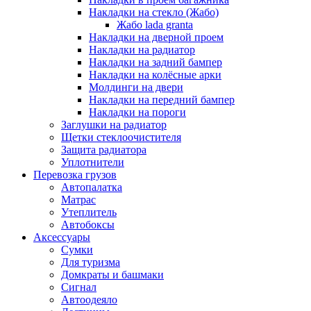
Накладки на стекло (Жабо)
Жабо lada granta
Накладки на дверной проем
Накладки на радиатор
Накладки на задний бампер
Накладки на колёсные арки
Молдинги на двери
Накладки на передний бампер
Накладки на пороги
Заглушки на радиатор
Щетки стеклоочистителя
Защита радиатора
Уплотнители
Перевозка грузов
Автопалатка
Матрас
Утеплитель
Автобоксы
Аксессуары
Сумки
Для туризма
Домкраты и башмаки
Сигнал
Автоодеяло