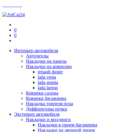
Контакты
0
0
Интерьер автомобиля
Авточехлы
Накладки на панель
Накладки на ковролин
renault duster
lada vesta
lada granta
lada largus
Коврики салона
Коврики багажника
Накладка тоннеля пола
Деффлекторы печки
Экстерьер автомобиля
Накладки и молдинги
Накладки в проем багажника
Накладки на дверной проем