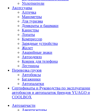
Уплотнители
Аксессуары
Аптечка
Манометры
Для туризма
Домкраты и башмаки
Канистры
Лопаты
Компрессор
Зарядные устройства
Жилет
Аварийные знаки
Автоодеяло
Коврик для телефона
Лестницы
Перевозка грузов
Автобоксы
Багажники
Автопалатки
Сертификаты и Руководства по эксплуатации
автобоксов и автопалаток брендов YUAGO и
COOLBOX
Автозапчасти
Амортизаторы