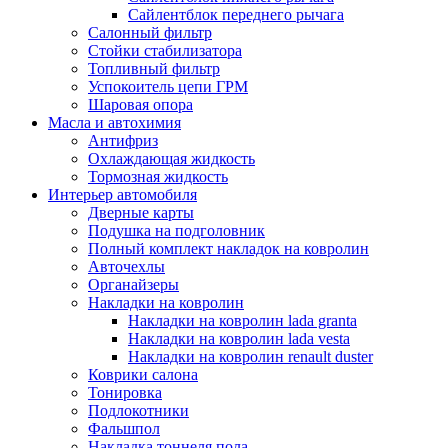
Сайлентблок переднего рычага
Салонный фильтр
Стойки стабилизатора
Топливный фильтр
Успокоитель цепи ГРМ
Шаровая опора
Масла и автохимия
Антифриз
Охлаждающая жидкость
Тормозная жидкость
Интерьер автомобиля
Дверные карты
Подушка на подголовник
Полный комплект накладок на ковролин
Авточехлы
Органайзеры
Накладки на ковролин
Накладки на ковролин lada granta
Накладки на ковролин lada vesta
Накладки на ковролин renault duster
Коврики салона
Тонировка
Подлокотники
Фальшпол
Накладка тоннеля пола