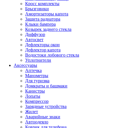
Кросс комплекты
Брызговики
Амортизаторы капота
Защита радиатора
Клыки бампера
Козырек заднего стекла
Диффузор
Автосвет
Дефлекторы окон
Дефлектор капота
Водостоки лобового стекла
Уплотнители
Аксессуары
Аптечка
Манометры
Для туризма
Домкраты и башмаки
Канистры
Лопаты
Компрессор
Зарядные устройства
Жилет
Аварийные знаки
Автоодеяло
Коврик для телефона