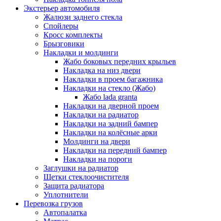
Экстерьер автомобиля
Жалюзи заднего стекла
Спойлеры
Кросс комплекты
Брызговики
Накладки и молдинги
Жабо боковых передних крыльев
Накладка на низ двери
Накладки в проем багажника
Накладки на стекло (Жабо)
Жабо lada granta
Накладки на дверной проем
Накладки на радиатор
Накладки на задний бампер
Накладки на колёсные арки
Молдинги на двери
Накладки на передний бампер
Накладки на пороги
Заглушки на радиатор
Щетки стеклоочистителя
Защита радиатора
Уплотнители
Перевозка грузов
Автопалатка