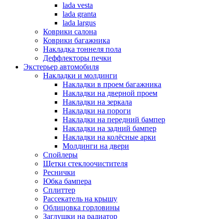
lada vesta
lada granta
lada largus
Коврики салона
Коврики багажника
Накладка тоннеля пола
Деффлекторы печки
Экстерьер автомобиля
Накладки и молдинги
Накладки в проем багажника
Накладки на дверной проем
Накладки на зеркала
Накладки на пороги
Накладки на передний бампер
Накладки на задний бампер
Накладки на колёсные арки
Молдинги на двери
Спойлеры
Щетки стеклоочистителя
Реснички
Юбка бампера
Сплиттер
Рассекатель на крышу
Облицовка горловины
Заглушки на радиатор