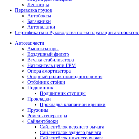
Лестницы
Перевозка грузов
Автобоксы
Багажники
Автопалатки
Сертификаты и Руководства по эксплуатации автобокс
Автозапчасти
Амортизаторы
Воздушный фильтр
Втулка стабилизатора
Натяжитель цепи ГРМ
Опора амортизатора
Опорный ролик приводного ремня
Отбойник стойки
Подшипник
Подшипник ступицы
Прокладки
Прокладка клапанной крышки
Пружины
Ремень генератора
Сайлентблоки
Сайлентблок верхнего рычага
Сайлентблок заднего рычага
Сайлентблок нижнего рычага