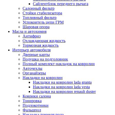
Сайлентблок переднего рычага
Салонный фильтр
Стойки стабилизатора
Топливный фильтр
Успокоитель цепи ГРМ
Шаровая опора
Масла и автохимия
Антифриз
Охлаждающая жидкость
Тормозная жидкость
Интерьер автомобиля
Дверные карты
Подушка на подголовник
Полный комплект накладок на ковролин
Авточехлы
Органайзеры
Накладки на ковролин
Накладки на ковролин lada granta
Накладки на ковролин lada vesta
Накладки на ковролин renault duster
Коврики салона
Тонировка
Подлокотники
Фальшпол
Накладка тоннеля пола