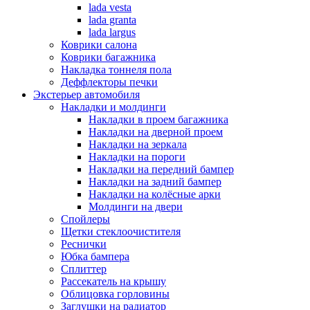
lada vesta
lada granta
lada largus
Коврики салона
Коврики багажника
Накладка тоннеля пола
Деффлекторы печки
Экстерьер автомобиля
Накладки и молдинги
Накладки в проем багажника
Накладки на дверной проем
Накладки на зеркала
Накладки на пороги
Накладки на передний бампер
Накладки на задний бампер
Накладки на колёсные арки
Молдинги на двери
Спойлеры
Щетки стеклоочистителя
Реснички
Юбка бампера
Сплиттер
Рассекатель на крышу
Облицовка горловины
Заглушки на радиатор