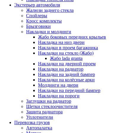
Экстерьер автомобиля
Жалюзи заднего стекла
Спойлеры
Кросс комплекты
Брызговики
Накладки и молдинги
Жабо боковых передних крыльев
Накладка на низ двери
Накладки в проем багажника
Накладки на стекло (Жабо)
Жабо lada granta
Накладки на дверной проем
Накладки на радиатор
Накладки на задний бампер
Накладки на колёсные арки
Молдинги на двери
Накладки на передний бампер
Накладки на пороги
Заглушки на радиатор
Щетки стеклоочистителя
Защита радиатора
Уплотнители
Перевозка грузов
Автопалатка