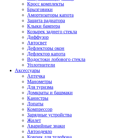
Кросс комплекты
Брызговики
Амортизаторы капота
Защита радиатора
Клыки бампера
Козырек заднего стекла
Диффузор
Автосвет
Дефлекторы окон
Дефлектор капота
Водостоки лобового стекла
Уплотнители
Аксессуары
Аптечка
Манометры
Для туризма
Домкраты и башмаки
Канистры
Лопаты
Компрессор
Зарядные устройства
Жилет
Аварийные знаки
Автоодеяло
Коврик для телефона