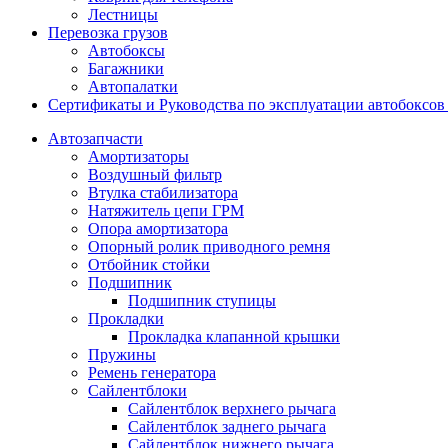
Лестницы
Перевозка грузов
Автобоксы
Багажники
Автопалатки
Сертификаты и Руководства по эксплуатации автобокс
Автозапчасти
Амортизаторы
Воздушный фильтр
Втулка стабилизатора
Натяжитель цепи ГРМ
Опора амортизатора
Опорный ролик приводного ремня
Отбойник стойки
Подшипник
Подшипник ступицы
Прокладки
Прокладка клапанной крышки
Пружины
Ремень генератора
Сайлентблоки
Сайлентблок верхнего рычага
Сайлентблок заднего рычага
Сайлентблок нижнего рычага