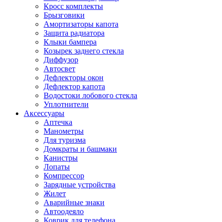
Кросс комплекты
Брызговики
Амортизаторы капота
Защита радиатора
Клыки бампера
Козырек заднего стекла
Диффузор
Автосвет
Дефлекторы окон
Дефлектор капота
Водостоки лобового стекла
Уплотнители
Аксессуары
Аптечка
Манометры
Для туризма
Домкраты и башмаки
Канистры
Лопаты
Компрессор
Зарядные устройства
Жилет
Аварийные знаки
Автоодеяло
Коврик для телефона