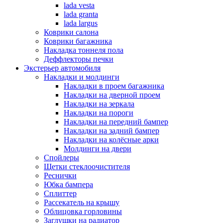
lada vesta
lada granta
lada largus
Коврики салона
Коврики багажника
Накладка тоннеля пола
Деффлекторы печки
Экстерьер автомобиля
Накладки и молдинги
Накладки в проем багажника
Накладки на дверной проем
Накладки на зеркала
Накладки на пороги
Накладки на передний бампер
Накладки на задний бампер
Накладки на колёсные арки
Молдинги на двери
Спойлеры
Щетки стеклоочистителя
Реснички
Юбка бампера
Сплиттер
Рассекатель на крышу
Облицовка горловины
Заглушки на радиатор