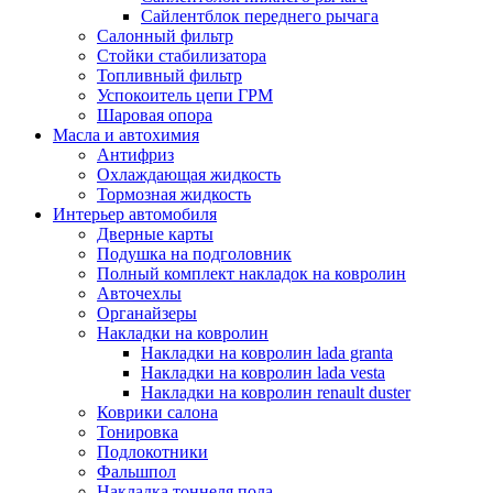
Сайлентблок переднего рычага
Салонный фильтр
Стойки стабилизатора
Топливный фильтр
Успокоитель цепи ГРМ
Шаровая опора
Масла и автохимия
Антифриз
Охлаждающая жидкость
Тормозная жидкость
Интерьер автомобиля
Дверные карты
Подушка на подголовник
Полный комплект накладок на ковролин
Авточехлы
Органайзеры
Накладки на ковролин
Накладки на ковролин lada granta
Накладки на ковролин lada vesta
Накладки на ковролин renault duster
Коврики салона
Тонировка
Подлокотники
Фальшпол
Накладка тоннеля пола