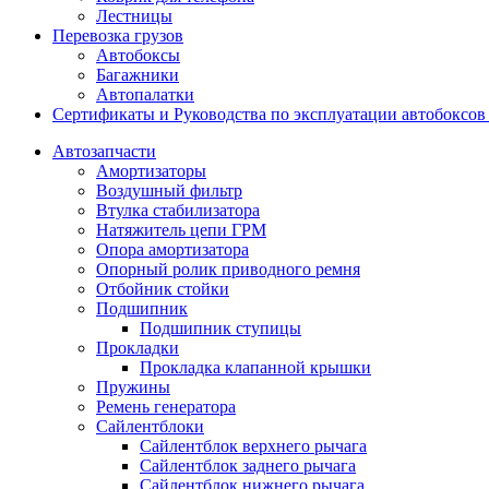
Лестницы
Перевозка грузов
Автобоксы
Багажники
Автопалатки
Сертификаты и Руководства по эксплуатации автобокс
Автозапчасти
Амортизаторы
Воздушный фильтр
Втулка стабилизатора
Натяжитель цепи ГРМ
Опора амортизатора
Опорный ролик приводного ремня
Отбойник стойки
Подшипник
Подшипник ступицы
Прокладки
Прокладка клапанной крышки
Пружины
Ремень генератора
Сайлентблоки
Сайлентблок верхнего рычага
Сайлентблок заднего рычага
Сайлентблок нижнего рычага