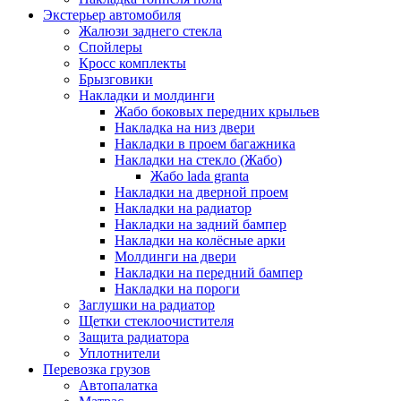
Экстерьер автомобиля
Жалюзи заднего стекла
Спойлеры
Кросс комплекты
Брызговики
Накладки и молдинги
Жабо боковых передних крыльев
Накладка на низ двери
Накладки в проем багажника
Накладки на стекло (Жабо)
Жабо lada granta
Накладки на дверной проем
Накладки на радиатор
Накладки на задний бампер
Накладки на колёсные арки
Молдинги на двери
Накладки на передний бампер
Накладки на пороги
Заглушки на радиатор
Щетки стеклоочистителя
Защита радиатора
Уплотнители
Перевозка грузов
Автопалатка