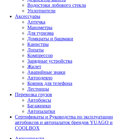
Водостоки лобового стекла
Уплотнители
Аксессуары
Аптечка
Манометры
Для туризма
Домкраты и башмаки
Канистры
Лопаты
Компрессор
Зарядные устройства
Жилет
Аварийные знаки
Автоодеяло
Коврик для телефона
Лестницы
Перевозка грузов
Автобоксы
Багажники
Автопалатки
Сертификаты и Руководства по эксплуатации
автобоксов и автопалаток брендов YUAGO и
COOLBOX
Автозапчасти