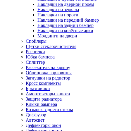
Накладки на дверной проем
Накладки на зеркала
Накладки на пороги
Накладки на передний бампер
Накладки на задний бампер
Накладки на колёсные арки
Молдинги на двери
Спойлеры
Щетки стеклоочистителя
Реснички
Юбка бампера
Сплиттер
Рассекатель на крышу
Облицовка горловины
Заглушки на радиатор
Кросс комплекты
Брызговики
Амортизаторы капота
Защита радиатора
Клыки бампера
Козырек заднего стекла
Диффузор
Автосвет
Дефлекторы окон
Дефлектор капота