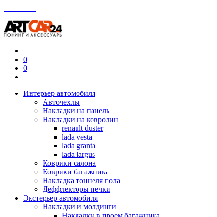
Контакты
0
0
Интерьер автомобиля
Авточехлы
Накладки на панель
Накладки на ковролин
renault duster
lada vesta
lada granta
lada largus
Коврики салона
Коврики багажника
Накладка тоннеля пола
Деффлекторы печки
Экстерьер автомобиля
Накладки и молдинги
Накладки в проем багажника