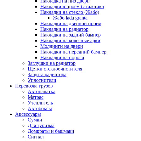
Накладка на низ двери
Накладки в проем багажника
Накладки на стекло (Жабо)
Жабо lada granta
Накладки на дверной проем
Накладки на радиатор
Накладки на задний бампер
Накладки на колёсные арки
Молдинги на двери
Накладки на передний бампер
Накладки на пороги
Заглушки на радиатор
Щетки стеклоочистителя
Защита радиатора
Уплотнители
Перевозка грузов
Автопалатка
Матрас
Утеплитель
Автобоксы
Аксессуары
Сумки
Для туризма
Домкраты и башмаки
Сигнал