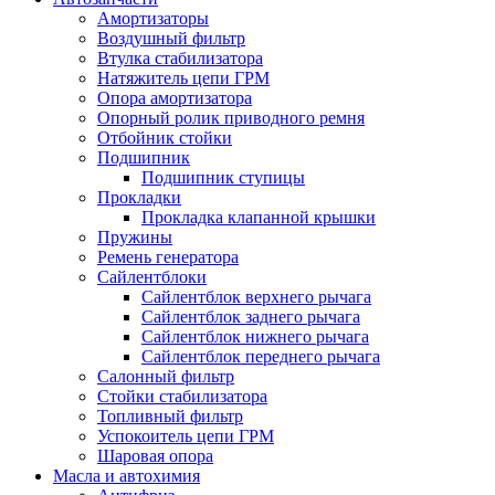
Амортизаторы
Воздушный фильтр
Втулка стабилизатора
Натяжитель цепи ГРМ
Опора амортизатора
Опорный ролик приводного ремня
Отбойник стойки
Подшипник
Подшипник ступицы
Прокладки
Прокладка клапанной крышки
Пружины
Ремень генератора
Сайлентблоки
Сайлентблок верхнего рычага
Сайлентблок заднего рычага
Сайлентблок нижнего рычага
Сайлентблок переднего рычага
Салонный фильтр
Стойки стабилизатора
Топливный фильтр
Успокоитель цепи ГРМ
Шаровая опора
Масла и автохимия