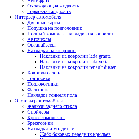
Антифриз
Охлаждающая жидкость
Тормозная жидкость
Интерьер автомобиля
Дверные карты
Подушка на подголовник
Полный комплект накладок на ковролин
Авточехлы
Органайзеры
Накладки на ковролин
Накладки на ковролин lada granta
Накладки на ковролин lada vesta
Накладки на ковролин renault duster
Коврики салона
Тонировка
Подлокотники
Фальшпол
Накладка тоннеля пола
Экстерьер автомобиля
Жалюзи заднего стекла
Спойлеры
Кросс комплекты
Брызговики
Накладки и молдинги
Жабо боковых передних крыльев