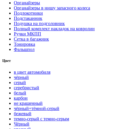
Органайзеры
Органайзеры в нишу запасного колеса
Подлокотники
Подстаканник
Подушка на подголовник
Полный комплект накладок на ковролин
Ручки МКПП
Сетка в багажник
Тонировка
Фальшпол
Цвет
в цвет автомобиля
чёрный
серый
серебристый
белый
карбон
нe кpaшeнный
чёрный+тёмной-серый
бежевый
темно-серый с темно-серым
Чёрный