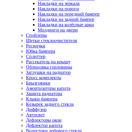
Накладки на зеркала
Накладки на пороги
Накладки на передний бампер
Накладки на задний бампер
Накладки на колёсные арки
Молдинги на двери
Спойлеры
Щетки стеклоочистителя
Реснички
Юбка бампера
Сплиттер
Рассекатель на крышу
Облицовка горловины
Заглушки на радиатор
Кросс комплекты
Брызговики
Амортизаторы капота
Защита радиатора
Клыки бампера
Козырек заднего стекла
Диффузор
Автосвет
Дефлекторы окон
Дефлектор капота
Водостоки лобового стекла