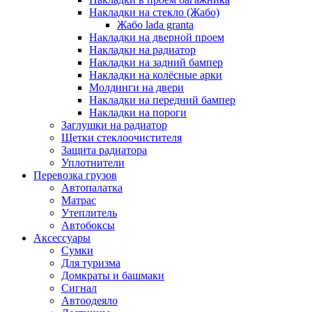
Накладки на стекло (Жабо)
Жабо lada granta
Накладки на дверной проем
Накладки на радиатор
Накладки на задний бампер
Накладки на колёсные арки
Молдинги на двери
Накладки на передний бампер
Накладки на пороги
Заглушки на радиатор
Щетки стеклоочистителя
Защита радиатора
Уплотнители
Перевозка грузов
Автопалатка
Матрас
Утеплитель
Автобоксы
Аксессуары
Сумки
Для туризма
Домкраты и башмаки
Сигнал
Автоодеяло