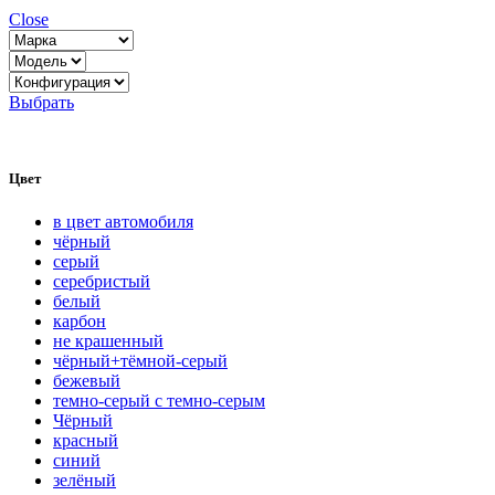
Close
Выбрать
Цвет
в цвет автомобиля
чёрный
серый
серебристый
белый
карбон
нe кpaшeнный
чёрный+тёмной-серый
бежевый
темно-серый с темно-серым
Чёрный
красный
синий
зелёный