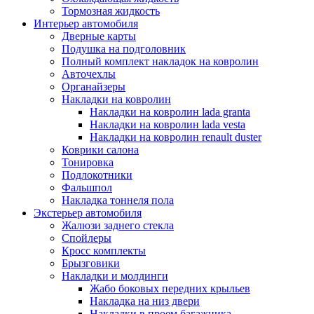
Тормозная жидкость
Интерьер автомобиля
Дверные карты
Подушка на подголовник
Полный комплект накладок на ковролин
Авточехлы
Органайзеры
Накладки на ковролин
Накладки на ковролин lada granta
Накладки на ковролин lada vesta
Накладки на ковролин renault duster
Коврики салона
Тонировка
Подлокотники
Фальшпол
Накладка тоннеля пола
Экстерьер автомобиля
Жалюзи заднего стекла
Спойлеры
Кросс комплекты
Брызговики
Накладки и молдинги
Жабо боковых передних крыльев
Накладка на низ двери
Накладки в проем багажника