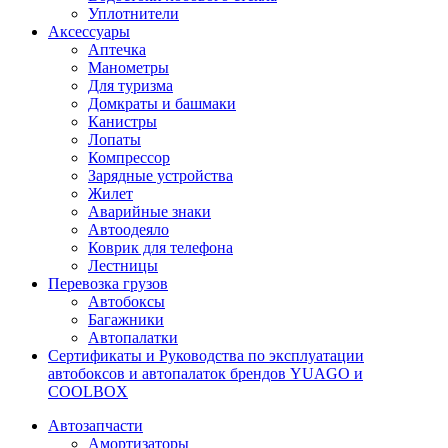
Уплотнители
Аксессуары
Аптечка
Манометры
Для туризма
Домкраты и башмаки
Канистры
Лопаты
Компрессор
Зарядные устройства
Жилет
Аварийные знаки
Автоодеяло
Коврик для телефона
Лестницы
Перевозка грузов
Автобоксы
Багажники
Автопалатки
Сертификаты и Руководства по эксплуатации
автобоксов и автопалаток брендов YUAGO и
COOLBOX
Автозапчасти
Амортизаторы