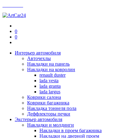
Контакты
0
0
Интерьер автомобиля
Авточехлы
Накладки на панель
Накладки на ковролин
renault duster
lada vesta
lada granta
lada largus
Коврики салона
Коврики багажника
Накладка тоннеля пола
Деффлекторы печки
Экстерьер автомобиля
Накладки и молдинги
Накладки в проем багажника
Накладки на дверной проем