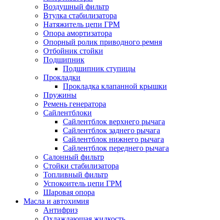
Воздушный фильтр
Втулка стабилизатора
Натяжитель цепи ГРМ
Опора амортизатора
Опорный ролик приводного ремня
Отбойник стойки
Подшипник
Подшипник ступицы
Прокладки
Прокладка клапанной крышки
Пружины
Ремень генератора
Сайлентблоки
Сайлентблок верхнего рычага
Сайлентблок заднего рычага
Сайлентблок нижнего рычага
Сайлентблок переднего рычага
Салонный фильтр
Стойки стабилизатора
Топливный фильтр
Успокоитель цепи ГРМ
Шаровая опора
Масла и автохимия
Антифриз
Охлаждающая жидкость