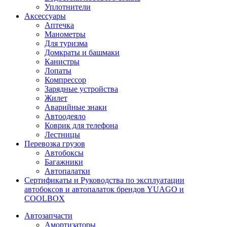
Уплотнители
Аксессуары
Аптечка
Манометры
Для туризма
Домкраты и башмаки
Канистры
Лопаты
Компрессор
Зарядные устройства
Жилет
Аварийные знаки
Автоодеяло
Коврик для телефона
Лестницы
Перевозка грузов
Автобоксы
Багажники
Автопалатки
Сертификаты и Руководства по эксплуатации
автобоксов и автопалаток брендов YUAGO и
COOLBOX
Автозапчасти
Амортизаторы