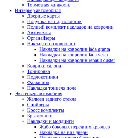
Тормозная жидкость
Интерьер автомобиля
Дверные карты
Подушка на подголовник
Полный комплект накладок на ковролин
Авточехлы
Органайзеры
Накладки на ковролин
Накладки на ковролин lada granta
Накладки на ковролин lada vesta
Накладки на ковролин renault duster
Коврики салона
Тонировка
Подлокотники
Фальшпол
Накладка тоннеля пола
Экстерьер автомобиля
Жалюзи заднего стекла
Спойлеры
Кросс комплекты
Брызговики
Накладки и молдинги
Жабо боковых передних крыльев
Накладка на низ двери
Накладки в проем багажника