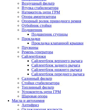
Воздушный фильтр
Втулка стабилизатора
Натяжитель цепи ГРМ
Опора амортизатора
Опорный ролик приводного ремня
Отбойник стойки
Подшипник
Подшипник ступицы
Прокладки
Прокладка клапанной крышки
Пружины
Ремень генератора
Сайлентблоки
Сайлентблок верхнего рычага
Сайлентблок заднего рычага
Сайлентблок нижнего рычага
Сайлентблок переднего рычага
Салонный фильтр
Стойки стабилизатора
Топливный фильтр
Успокоитель цепи ГРМ
Шаровая опора
Масла и автохимия
Антифриз
Охлаждающая жидкость