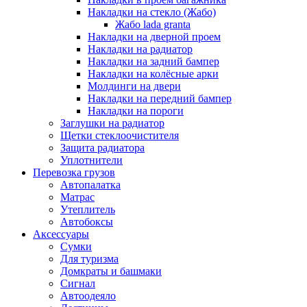
Накладки на стекло (Жабо)
Жабо lada granta
Накладки на дверной проем
Накладки на радиатор
Накладки на задний бампер
Накладки на колёсные арки
Молдинги на двери
Накладки на передний бампер
Накладки на пороги
Заглушки на радиатор
Щетки стеклоочистителя
Защита радиатора
Уплотнители
Перевозка грузов
Автопалатка
Матрас
Утеплитель
Автобоксы
Аксессуары
Сумки
Для туризма
Домкраты и башмаки
Сигнал
Автоодеяло