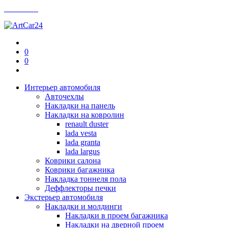
Контакты
0
0
Интерьер автомобиля
Авточехлы
Накладки на панель
Накладки на ковролин
renault duster
lada vesta
lada granta
lada largus
Коврики салона
Коврики багажника
Накладка тоннеля пола
Деффлекторы печки
Экстерьер автомобиля
Накладки и молдинги
Накладки в проем багажника
Накладки на дверной проем