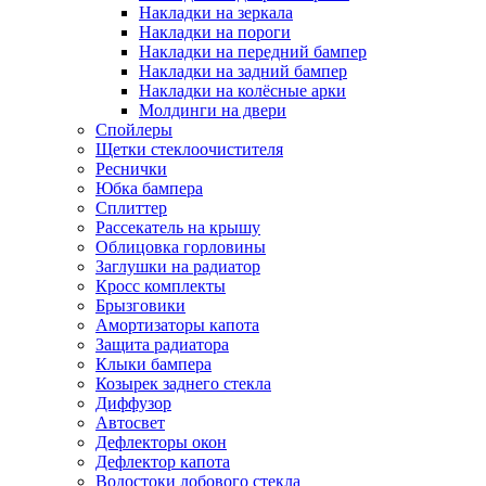
Накладки на зеркала
Накладки на пороги
Накладки на передний бампер
Накладки на задний бампер
Накладки на колёсные арки
Молдинги на двери
Спойлеры
Щетки стеклоочистителя
Реснички
Юбка бампера
Сплиттер
Рассекатель на крышу
Облицовка горловины
Заглушки на радиатор
Кросс комплекты
Брызговики
Амортизаторы капота
Защита радиатора
Клыки бампера
Козырек заднего стекла
Диффузор
Автосвет
Дефлекторы окон
Дефлектор капота
Водостоки лобового стекла