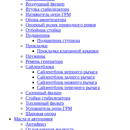
Воздушный фильтр
Втулка стабилизатора
Натяжитель цепи ГРМ
Опора амортизатора
Опорный ролик приводного ремня
Отбойник стойки
Подшипник
Подшипник ступицы
Прокладки
Прокладка клапанной крышки
Пружины
Ремень генератора
Сайлентблоки
Сайлентблок верхнего рычага
Сайлентблок заднего рычага
Сайлентблок нижнего рычага
Сайлентблок переднего рычага
Салонный фильтр
Стойки стабилизатора
Топливный фильтр
Успокоитель цепи ГРМ
Шаровая опора
Масла и автохимия
Антифриз
Охлаждающая жидкость