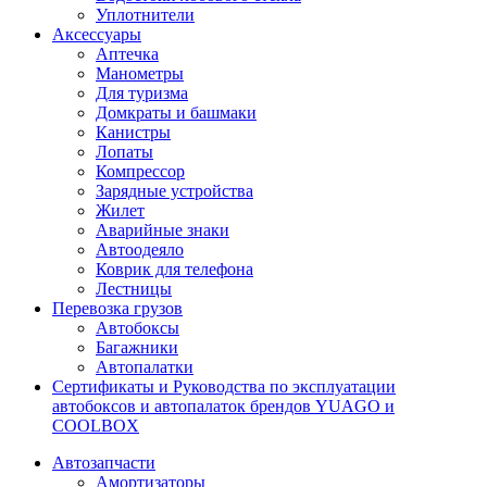
Уплотнители
Аксессуары
Аптечка
Манометры
Для туризма
Домкраты и башмаки
Канистры
Лопаты
Компрессор
Зарядные устройства
Жилет
Аварийные знаки
Автоодеяло
Коврик для телефона
Лестницы
Перевозка грузов
Автобоксы
Багажники
Автопалатки
Сертификаты и Руководства по эксплуатации
автобоксов и автопалаток брендов YUAGO и
COOLBOX
Автозапчасти
Амортизаторы