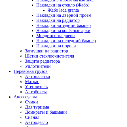
Накладки на стекло (Жабо)
Жабо lada granta
Накладки на дверной проем
Накладки на радиатор
Накладки на задний бампер
Накладки на колёсные арки
Молдинги на двери
Накладки на передний бампер
Накладки на пороги
Заглушки на радиатор
Щетки стеклоочистителя
Защита радиатора
Уплотнители
Перевозка грузов
Автопалатка
Матрас
Утеплитель
Автобоксы
Аксессуары
Сумки
Для туризма
Домкраты и башмаки
Сигнал
Автоодеяло