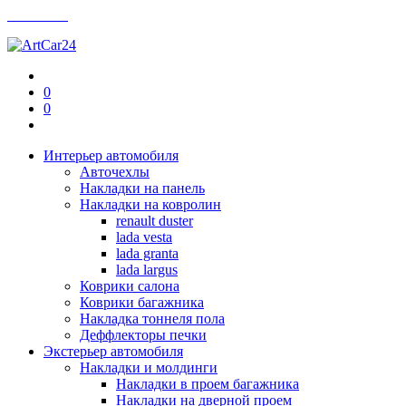
Контакты
0
0
Интерьер автомобиля
Авточехлы
Накладки на панель
Накладки на ковролин
renault duster
lada vesta
lada granta
lada largus
Коврики салона
Коврики багажника
Накладка тоннеля пола
Деффлекторы печки
Экстерьер автомобиля
Накладки и молдинги
Накладки в проем багажника
Накладки на дверной проем