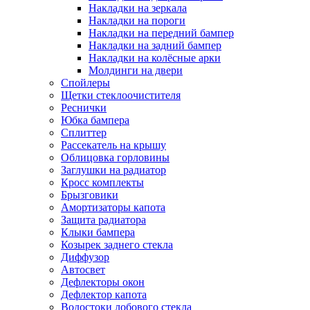
Накладки на зеркала
Накладки на пороги
Накладки на передний бампер
Накладки на задний бампер
Накладки на колёсные арки
Молдинги на двери
Спойлеры
Щетки стеклоочистителя
Реснички
Юбка бампера
Сплиттер
Рассекатель на крышу
Облицовка горловины
Заглушки на радиатор
Кросс комплекты
Брызговики
Амортизаторы капота
Защита радиатора
Клыки бампера
Козырек заднего стекла
Диффузор
Автосвет
Дефлекторы окон
Дефлектор капота
Водостоки лобового стекла