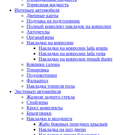
Тормозная жидкость
Интерьер автомобиля
Дверные карты
Подушка на подголовник
Полный комплект накладок на ковролин
Авточехлы
Органайзеры
Накладки на ковролин
Накладки на ковролин lada granta
Накладки на ковролин lada vesta
Накладки на ковролин renault duster
Коврики салона
Тонировка
Подлокотники
Фальшпол
Накладка тоннеля пола
Экстерьер автомобиля
Жалюзи заднего стекла
Спойлеры
Кросс комплекты
Брызговики
Накладки и молдинги
Жабо боковых передних крыльев
Накладка на низ двери
Накладки в проем багажника