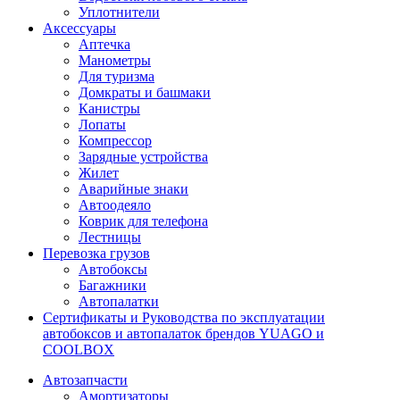
Уплотнители
Аксессуары
Аптечка
Манометры
Для туризма
Домкраты и башмаки
Канистры
Лопаты
Компрессор
Зарядные устройства
Жилет
Аварийные знаки
Автоодеяло
Коврик для телефона
Лестницы
Перевозка грузов
Автобоксы
Багажники
Автопалатки
Сертификаты и Руководства по эксплуатации
автобоксов и автопалаток брендов YUAGO и
COOLBOX
Автозапчасти
Амортизаторы