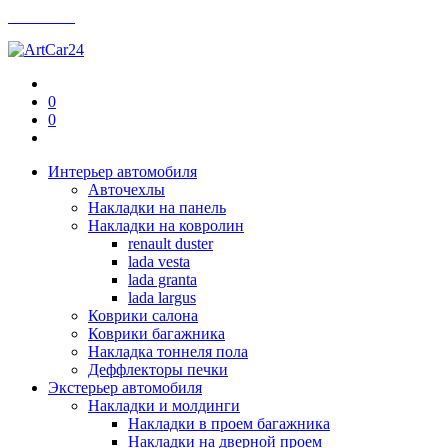
Контакты
0
0
Интерьер автомобиля
Авточехлы
Накладки на панель
Накладки на ковролин
renault duster
lada vesta
lada granta
lada largus
Коврики салона
Коврики багажника
Накладка тоннеля пола
Деффлекторы печки
Экстерьер автомобиля
Накладки и молдинги
Накладки в проем багажника
Накладки на дверной проем