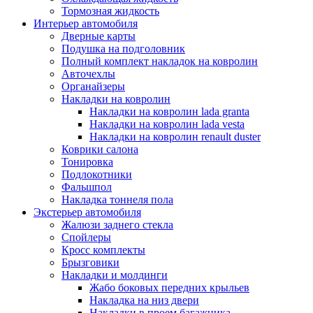
Тормозная жидкость
Интерьер автомобиля
Дверные карты
Подушка на подголовник
Полный комплект накладок на ковролин
Авточехлы
Органайзеры
Накладки на ковролин
Накладки на ковролин lada granta
Накладки на ковролин lada vesta
Накладки на ковролин renault duster
Коврики салона
Тонировка
Подлокотники
Фальшпол
Накладка тоннеля пола
Экстерьер автомобиля
Жалюзи заднего стекла
Спойлеры
Кросс комплекты
Брызговики
Накладки и молдинги
Жабо боковых передних крыльев
Накладка на низ двери
Накладки в проем багажника