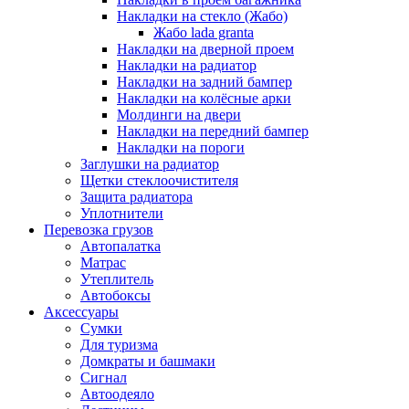
Накладки на стекло (Жабо)
Жабо lada granta
Накладки на дверной проем
Накладки на радиатор
Накладки на задний бампер
Накладки на колёсные арки
Молдинги на двери
Накладки на передний бампер
Накладки на пороги
Заглушки на радиатор
Щетки стеклоочистителя
Защита радиатора
Уплотнители
Перевозка грузов
Автопалатка
Матрас
Утеплитель
Автобоксы
Аксессуары
Сумки
Для туризма
Домкраты и башмаки
Сигнал
Автоодеяло