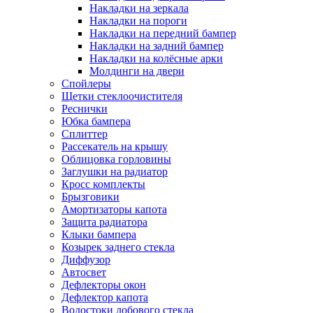
Накладки на зеркала
Накладки на пороги
Накладки на передний бампер
Накладки на задний бампер
Накладки на колёсные арки
Молдинги на двери
Спойлеры
Щетки стеклоочистителя
Реснички
Юбка бампера
Сплиттер
Рассекатель на крышу
Облицовка горловины
Заглушки на радиатор
Кросс комплекты
Брызговики
Амортизаторы капота
Защита радиатора
Клыки бампера
Козырек заднего стекла
Диффузор
Автосвет
Дефлекторы окон
Дефлектор капота
Водостоки лобового стекла