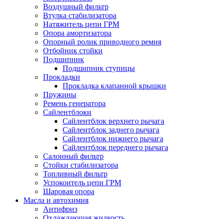
Воздушный фильтр
Втулка стабилизатора
Натяжитель цепи ГРМ
Опора амортизатора
Опорный ролик приводного ремня
Отбойник стойки
Подшипник
Подшипник ступицы
Прокладки
Прокладка клапанной крышки
Пружины
Ремень генератора
Сайлентблоки
Сайлентблок верхнего рычага
Сайлентблок заднего рычага
Сайлентблок нижнего рычага
Сайлентблок переднего рычага
Салонный фильтр
Стойки стабилизатора
Топливный фильтр
Успокоитель цепи ГРМ
Шаровая опора
Масла и автохимия
Антифриз
Охлаждающая жидкость