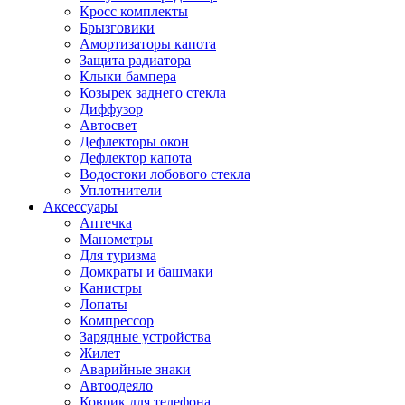
Кросс комплекты
Брызговики
Амортизаторы капота
Защита радиатора
Клыки бампера
Козырек заднего стекла
Диффузор
Автосвет
Дефлекторы окон
Дефлектор капота
Водостоки лобового стекла
Уплотнители
Аксессуары
Аптечка
Манометры
Для туризма
Домкраты и башмаки
Канистры
Лопаты
Компрессор
Зарядные устройства
Жилет
Аварийные знаки
Автоодеяло
Коврик для телефона