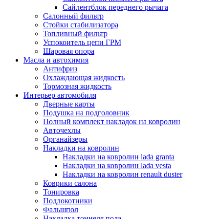
Сайлентблок переднего рычага
Салонный фильтр
Стойки стабилизатора
Топливный фильтр
Успокоитель цепи ГРМ
Шаровая опора
Масла и автохимия
Антифриз
Охлаждающая жидкость
Тормозная жидкость
Интерьер автомобиля
Дверные карты
Подушка на подголовник
Полный комплект накладок на ковролин
Авточехлы
Органайзеры
Накладки на ковролин
Накладки на ковролин lada granta
Накладки на ковролин lada vesta
Накладки на ковролин renault duster
Коврики салона
Тонировка
Подлокотники
Фальшпол
Накладка тоннеля пола