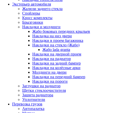
Экстерьер автомобиля
Жалюзи заднего стекла
Спойлеры
Кросс комплекты
Брызговики
Накладки и молдинги
Жабо боковых передних крыльев
Накладка на низ двери
Накладки в проем багажника
Накладки на стекло (Жабо)
Жабо lada granta
Накладки на дверной проем
Накладки на радиатор
Накладки на задний бампер
Накладки на колёсные арки
Молдинги на двери
Накладки на передний бампер
Накладки на пороги
Заглушки на радиатор
Щетки стеклоочистителя
Защита радиатора
Уплотнители
Перевозка грузов
Автопалатка