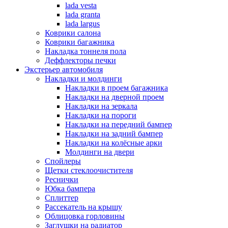
lada vesta
lada granta
lada largus
Коврики салона
Коврики багажника
Накладка тоннеля пола
Деффлекторы печки
Экстерьер автомобиля
Накладки и молдинги
Накладки в проем багажника
Накладки на дверной проем
Накладки на зеркала
Накладки на пороги
Накладки на передний бампер
Накладки на задний бампер
Накладки на колёсные арки
Молдинги на двери
Спойлеры
Щетки стеклоочистителя
Реснички
Юбка бампера
Сплиттер
Рассекатель на крышу
Облицовка горловины
Заглушки на радиатор