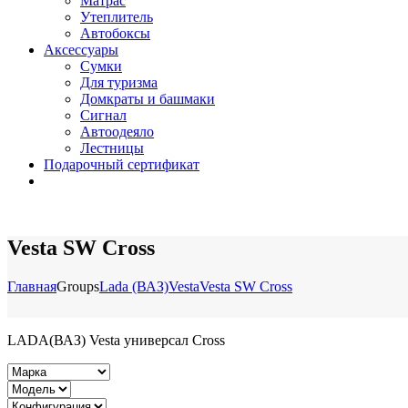
Матрас
Утеплитель
Автобоксы
Аксессуары
Сумки
Для туризма
Домкраты и башмаки
Сигнал
Автоодеяло
Лестницы
Подарочный сертификат
Vesta SW Cross
Главная
Groups
Lada (ВАЗ)
Vesta
Vesta SW Cross
LADA(ВАЗ) Vesta универсал Cross