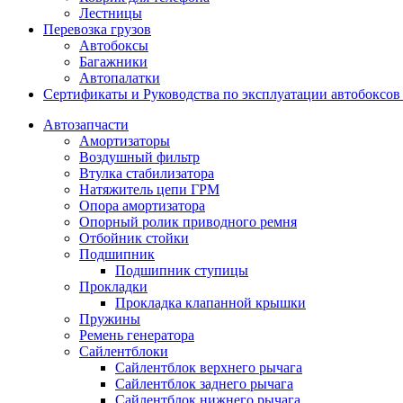
Лестницы
Перевозка грузов
Автобоксы
Багажники
Автопалатки
Сертификаты и Руководства по эксплуатации автобокс
Автозапчасти
Амортизаторы
Воздушный фильтр
Втулка стабилизатора
Натяжитель цепи ГРМ
Опора амортизатора
Опорный ролик приводного ремня
Отбойник стойки
Подшипник
Подшипник ступицы
Прокладки
Прокладка клапанной крышки
Пружины
Ремень генератора
Сайлентблоки
Сайлентблок верхнего рычага
Сайлентблок заднего рычага
Сайлентблок нижнего рычага