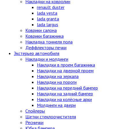
Накладки на ковролин
renault duster
lada vesta
lada granta
lada largus
Коврики салона
Коврики багажника
Накладка тоннеля пола
Деффлекторы печки
Экстерьер автомобиля
Накладки и молдинги
Накладки в проем багажника
Накладки на дверной проем
Накладки на зеркала
Накладки на пороги
Накладки на передний бампер
Накладки на задний бампер
Накладки на колёсные арки
Молдинги на двери
Спойлеры
Щетки стеклоочистителя
Реснички
Юбка бампера