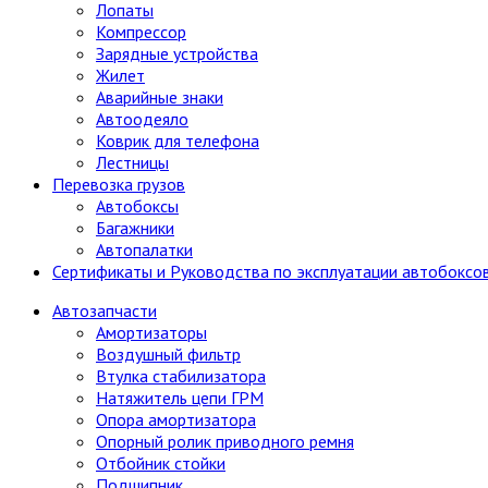
Лопаты
Компрессор
Зарядные устройства
Жилет
Аварийные знаки
Автоодеяло
Коврик для телефона
Лестницы
Перевозка грузов
Автобоксы
Багажники
Автопалатки
Сертификаты и Руководства по эксплуатации автобокс
Автозапчасти
Амортизаторы
Воздушный фильтр
Втулка стабилизатора
Натяжитель цепи ГРМ
Опора амортизатора
Опорный ролик приводного ремня
Отбойник стойки
Подшипник