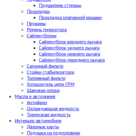
Подшипник ступицы
Прокладки
Прокладка клапанной крышки
Пружины
Ремень генератора
Сайлентблоки
Сайлентблок верхнего рычага
Сайлентблок заднего рычага
Сайлентблок нижнего рычага
Сайлентблок переднего рычага
Салонный фильтр
Стойки стабилизатора
Топливный фильтр
Успокоитель цепи ГРМ
Шаровая опора
Масла и автохимия
Антифриз
Охлаждающая жидкость
Тормозная жидкость
Интерьер автомобиля
Дверные карты
Подушка на подголовник