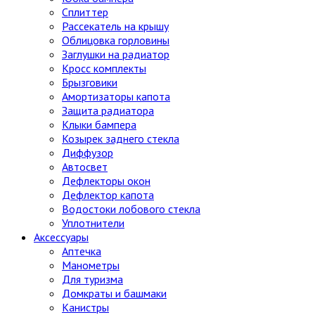
Сплиттер
Рассекатель на крышу
Облицовка горловины
Заглушки на радиатор
Кросс комплекты
Брызговики
Амортизаторы капота
Защита радиатора
Клыки бампера
Козырек заднего стекла
Диффузор
Автосвет
Дефлекторы окон
Дефлектор капота
Водостоки лобового стекла
Уплотнители
Аксессуары
Аптечка
Манометры
Для туризма
Домкраты и башмаки
Канистры