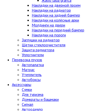
Жабо lada granta
Накладки на дверной проем
Накладки на радиатор
Накладки на задний бампер
Накладки на колёсные арки
Молдинги на двери
Накладки на передний бампер
Накладки на пороги
Заглушки на радиатор
Щетки стеклоочистителя
Защита радиатора
Уплотнители
Перевозка грузов
Автопалатка
Матрас
Утеплитель
Автобоксы
Аксессуары
Сумки
Для туризма
Домкраты и башмаки
Сигнал
Автоодеяло