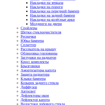
Накладки на зеркала
Накладки на пороги
Накладки на передний бампер
Накладки на задний бампер
Накладки на колёсные арки
Молдинги на двери
Спойлеры
Щетки стеклоочистителя
Реснички
Юбка бампера
Сплиттер
Рассекатель на крышу
Облицовка горловины
Заглушки на радиатор
Кросс комплекты
Брызговики
Амортизаторы капота
Защита радиатора
Клыки бампера
Козырек заднего стекла
Диффузор
Автосвет
Дефлекторы окон
Дефлектор капота
Водостоки лобового стекла