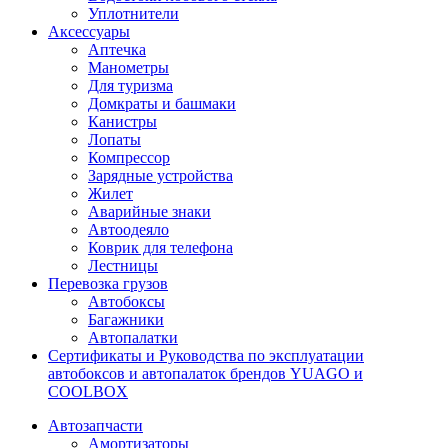
Уплотнители
Аксессуары
Аптечка
Манометры
Для туризма
Домкраты и башмаки
Канистры
Лопаты
Компрессор
Зарядные устройства
Жилет
Аварийные знаки
Автоодеяло
Коврик для телефона
Лестницы
Перевозка грузов
Автобоксы
Багажники
Автопалатки
Сертификаты и Руководства по эксплуатации
автобоксов и автопалаток брендов YUAGO и
COOLBOX
Автозапчасти
Амортизаторы