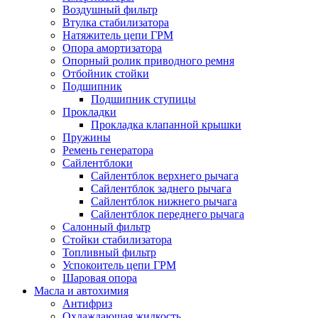
Воздушный фильтр
Втулка стабилизатора
Натяжитель цепи ГРМ
Опора амортизатора
Опорный ролик приводного ремня
Отбойник стойки
Подшипник
Подшипник ступицы
Прокладки
Прокладка клапанной крышки
Пружины
Ремень генератора
Сайлентблоки
Сайлентблок верхнего рычага
Сайлентблок заднего рычага
Сайлентблок нижнего рычага
Сайлентблок переднего рычага
Салонный фильтр
Стойки стабилизатора
Топливный фильтр
Успокоитель цепи ГРМ
Шаровая опора
Масла и автохимия
Антифриз
Охлаждающая жидкость