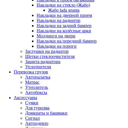
Накладки на стекло (Жабо)
Жабо lada granta
Накладки на дверной проем
Накладки на радиатор
Накладки на задний бампер
Накладки на колёсные арки
Молдинги на двери
Накладки на передний бампер
Накладки на пороги
Заглушки на радиатор
Щетки стеклоочистителя
Защита радиатора
Уплотнители
Перевозка грузов
Автопалатка
Матрас
Утеплитель
Автобоксы
Аксессуары
Сумки
Для туризма
Домкраты и башмаки
Сигнал
Автоодеяло