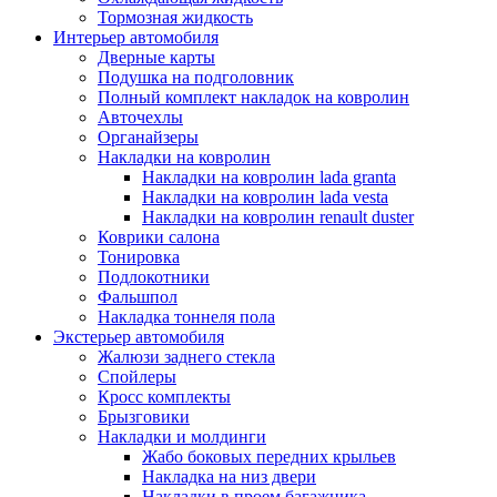
Тормозная жидкость
Интерьер автомобиля
Дверные карты
Подушка на подголовник
Полный комплект накладок на ковролин
Авточехлы
Органайзеры
Накладки на ковролин
Накладки на ковролин lada granta
Накладки на ковролин lada vesta
Накладки на ковролин renault duster
Коврики салона
Тонировка
Подлокотники
Фальшпол
Накладка тоннеля пола
Экстерьер автомобиля
Жалюзи заднего стекла
Спойлеры
Кросс комплекты
Брызговики
Накладки и молдинги
Жабо боковых передних крыльев
Накладка на низ двери
Накладки в проем багажника