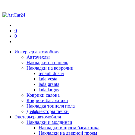
Контакты
0
0
Интерьер автомобиля
Авточехлы
Накладки на панель
Накладки на ковролин
renault duster
lada vesta
lada granta
lada largus
Коврики салона
Коврики багажника
Накладка тоннеля пола
Деффлекторы печки
Экстерьер автомобиля
Накладки и молдинги
Накладки в проем багажника
Накладки на дверной проем