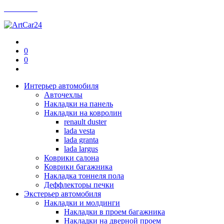
Контакты
0
0
Интерьер автомобиля
Авточехлы
Накладки на панель
Накладки на ковролин
renault duster
lada vesta
lada granta
lada largus
Коврики салона
Коврики багажника
Накладка тоннеля пола
Деффлекторы печки
Экстерьер автомобиля
Накладки и молдинги
Накладки в проем багажника
Накладки на дверной проем