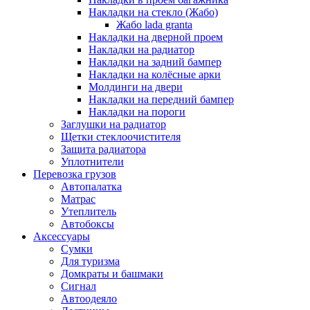
Накладки на стекло (Жабо)
Жабо lada granta
Накладки на дверной проем
Накладки на радиатор
Накладки на задний бампер
Накладки на колёсные арки
Молдинги на двери
Накладки на передний бампер
Накладки на пороги
Заглушки на радиатор
Щетки стеклоочистителя
Защита радиатора
Уплотнители
Перевозка грузов
Автопалатка
Матрас
Утеплитель
Автобоксы
Аксессуары
Сумки
Для туризма
Домкраты и башмаки
Сигнал
Автоодеяло