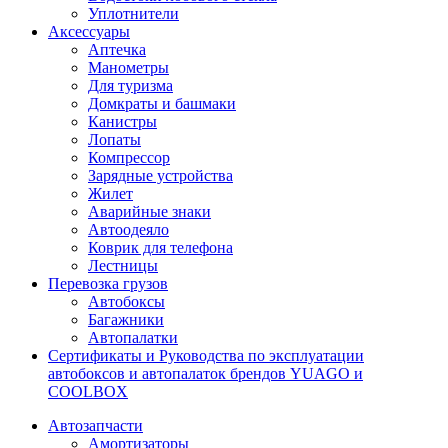
Уплотнители
Аксессуары
Аптечка
Манометры
Для туризма
Домкраты и башмаки
Канистры
Лопаты
Компрессор
Зарядные устройства
Жилет
Аварийные знаки
Автоодеяло
Коврик для телефона
Лестницы
Перевозка грузов
Автобоксы
Багажники
Автопалатки
Сертификаты и Руководства по эксплуатации
автобоксов и автопалаток брендов YUAGO и
COOLBOX
Автозапчасти
Амортизаторы