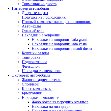
Тормозная жидкость
Интерьер автомобиля
Дверные карты
Подушка на подголовник
Полный комплект накладок на ковролин
Авточехлы
Органайзеры
Накладки на ковролин
Накладки на ковролин lada granta
Накладки на ковролин lada vesta
Накладки на ковролин renault duster
Коврики салона
Тонировка
Подлокотники
Фальшпол
Накладка тоннеля пола
Экстерьер автомобиля
Жалюзи заднего стекла
Спойлеры
Кросс комплекты
Брызговики
Накладки и молдинги
Жабо боковых передних крыльев
Накладка на низ двери
Накладки в проем багажника