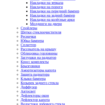
Накладки на зеркала
Накладки на пороги
Накладки на передний бампер
Накладки на задний бампер
Накладки на колёсные арки
Молдинги на двери
Спойлеры
Щетки стеклоочистителя
Реснички
Юбка бампера
Сплиттер
Рассекатель на крышу
Облицовка горловины
Заглушки на радиатор
Кросс комплекты
Брызговики
Амортизаторы капота
Защита радиатора
Клыки бампера
Козырек заднего стекла
Диффузор
Автосвет
Дефлекторы окон
Дефлектор капота
Водостоки лобового стекла