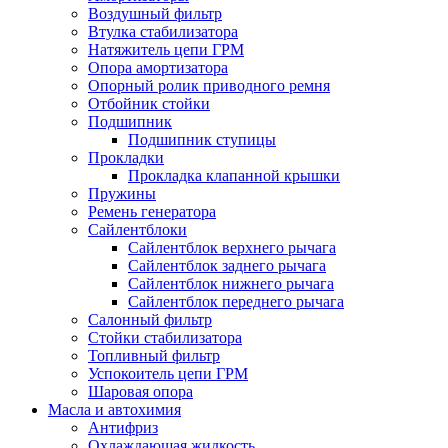
Воздушный фильтр
Втулка стабилизатора
Натяжитель цепи ГРМ
Опора амортизатора
Опорный ролик приводного ремня
Отбойник стойки
Подшипник
Подшипник ступицы
Прокладки
Прокладка клапанной крышки
Пружины
Ремень генератора
Сайлентблоки
Сайлентблок верхнего рычага
Сайлентблок заднего рычага
Сайлентблок нижнего рычага
Сайлентблок переднего рычага
Салонный фильтр
Стойки стабилизатора
Топливный фильтр
Успокоитель цепи ГРМ
Шаровая опора
Масла и автохимия
Антифриз
Охлаждающая жидкость