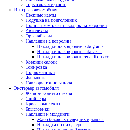
Тормозная жидкость
Интерьер автомобиля
Дверные карты
Подушка на подголовник
Полный комплект накладок на ковролин
Авточехлы
Органайзеры
Накладки на ковролин
Накладки на ковролин lada granta
Накладки на ковролин lada vesta
Накладки на ковролин renault duster
Коврики салона
Тонировка
Подлокотники
Фальшпол
Накладка тоннеля пола
Экстерьер автомобиля
Жалюзи заднего стекла
Спойлеры
Кросс комплекты
Брызговики
Накладки и молдинги
Жабо боковых передних крыльев
Накладка на низ двери
Накладки в проем багажника