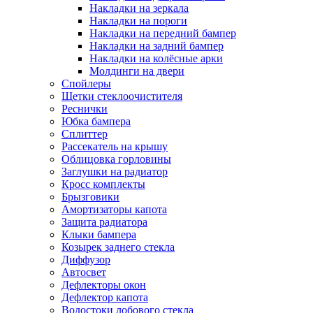
Накладки на зеркала
Накладки на пороги
Накладки на передний бампер
Накладки на задний бампер
Накладки на колёсные арки
Молдинги на двери
Спойлеры
Щетки стеклоочистителя
Реснички
Юбка бампера
Сплиттер
Рассекатель на крышу
Облицовка горловины
Заглушки на радиатор
Кросс комплекты
Брызговики
Амортизаторы капота
Защита радиатора
Клыки бампера
Козырек заднего стекла
Диффузор
Автосвет
Дефлекторы окон
Дефлектор капота
Водостоки лобового стекла