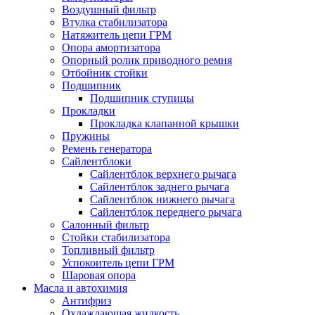
Воздушный фильтр
Втулка стабилизатора
Натяжитель цепи ГРМ
Опора амортизатора
Опорный ролик приводного ремня
Отбойник стойки
Подшипник
Подшипник ступицы
Прокладки
Прокладка клапанной крышки
Пружины
Ремень генератора
Сайлентблоки
Сайлентблок верхнего рычага
Сайлентблок заднего рычага
Сайлентблок нижнего рычага
Сайлентблок переднего рычага
Салонный фильтр
Стойки стабилизатора
Топливный фильтр
Успокоитель цепи ГРМ
Шаровая опора
Масла и автохимия
Антифриз
Охлаждающая жидкость