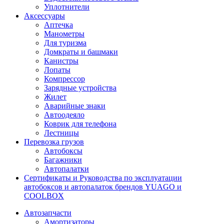
Уплотнители
Аксессуары
Аптечка
Манометры
Для туризма
Домкраты и башмаки
Канистры
Лопаты
Компрессор
Зарядные устройства
Жилет
Аварийные знаки
Автоодеяло
Коврик для телефона
Лестницы
Перевозка грузов
Автобоксы
Багажники
Автопалатки
Сертификаты и Руководства по эксплуатации
автобоксов и автопалаток брендов YUAGO и
COOLBOX
Автозапчасти
Амортизаторы