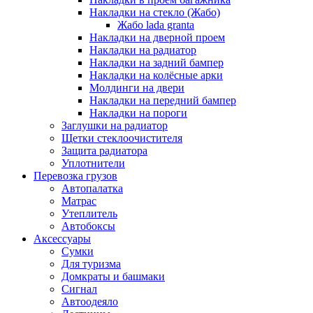
Накладки на стекло (Жабо)
Жабо lada granta
Накладки на дверной проем
Накладки на радиатор
Накладки на задний бампер
Накладки на колёсные арки
Молдинги на двери
Накладки на передний бампер
Накладки на пороги
Заглушки на радиатор
Щетки стеклоочистителя
Защита радиатора
Уплотнители
Перевозка грузов
Автопалатка
Матрас
Утеплитель
Автобоксы
Аксессуары
Сумки
Для туризма
Домкраты и башмаки
Сигнал
Автоодеяло