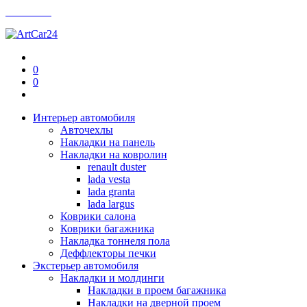
Контакты
0
0
Интерьер автомобиля
Авточехлы
Накладки на панель
Накладки на ковролин
renault duster
lada vesta
lada granta
lada largus
Коврики салона
Коврики багажника
Накладка тоннеля пола
Деффлекторы печки
Экстерьер автомобиля
Накладки и молдинги
Накладки в проем багажника
Накладки на дверной проем