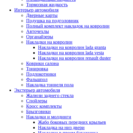
Тормозная жидкость
Интерьер автомобиля
Дверные карты
Подушка на подголовник
Полный комплект накладок на ковролин
Авточехлы
Органайзеры
Накладки на ковролин
Накладки на ковролин lada granta
Накладки на ковролин lada vesta
Накладки на ковролин renault duster
Коврики салона
Тонировка
Подлокотники
Фальшпол
Накладка тоннеля пола
Экстерьер автомобиля
Жалюзи заднего стекла
Спойлеры
Кросс комплекты
Брызговики
Накладки и молдинги
Жабо боковых передних крыльев
Накладка на низ двери
Накладки в проем багажника