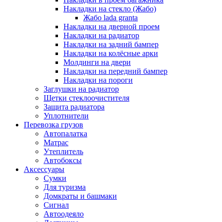
Накладки на стекло (Жабо)
Жабо lada granta
Накладки на дверной проем
Накладки на радиатор
Накладки на задний бампер
Накладки на колёсные арки
Молдинги на двери
Накладки на передний бампер
Накладки на пороги
Заглушки на радиатор
Щетки стеклоочистителя
Защита радиатора
Уплотнители
Перевозка грузов
Автопалатка
Матрас
Утеплитель
Автобоксы
Аксессуары
Сумки
Для туризма
Домкраты и башмаки
Сигнал
Автоодеяло