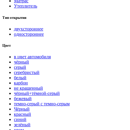
Матрас
Утеплитель
Тип открытия
двухстороннее
одностороннее
Цвет
в цвет автомобиля
чёрный
серый
серебристый
белый
карбон
нe кpaшeнный
чёрный+тёмной-серый
бежевый
темно-серый с темно-серым
Чёрный
красный
синий
зелёный
хром