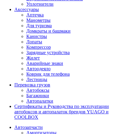
Уплотнители
Аксессуары
Аптечка
Манометры
Для туризма
Домкраты и башмаки
Канистры
Лопаты
Компрессор
Зарядные устройства
Жилет
Аварийные знаки
Автоодеяло
Коврик для телефона
Лестницы
Перевозка грузов
Автобоксы
Багажники
Автопалатки
Сертификаты и Руководства по эксплуатации
автобоксов и автопалаток брендов YUAGO и
COOLBOX
Автозапчасти
Амортизаторы