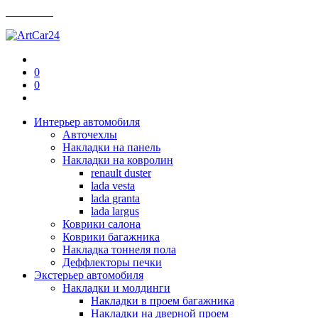
Контакты
0
0
Интерьер автомобиля
Авточехлы
Накладки на панель
Накладки на ковролин
renault duster
lada vesta
lada granta
lada largus
Коврики салона
Коврики багажника
Накладка тоннеля пола
Деффлекторы печки
Экстерьер автомобиля
Накладки и молдинги
Накладки в проем багажника
Накладки на дверной проем