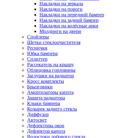
Накладки на зеркала
Накладки на пороги
Накладки на передний бампер
Накладки на задний бампер
Накладки на колёсные арки
Молдинги на двери
Спойлеры
Щетки стеклоочистителя
Реснички
Юбка бампера
Сплиттер
Рассекатель на крышу
Облицовка горловины
Заглушки на радиатор
Кросс комплекты
Брызговики
Амортизаторы капота
Защита радиатора
Клыки бампера
Козырек заднего стекла
Диффузор
Автосвет
Дефлекторы окон
Дефлектор капота
Водостоки лобового стекла