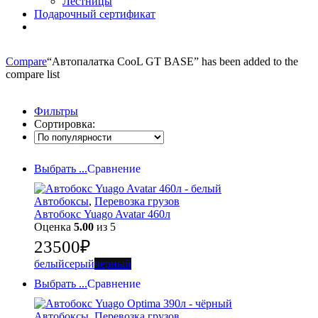
Лестницы
Подарочный сертификат
Compare
“Автопалатка CooL GT BASE” has been added to the
compare list
Фильтры
Сортировка:
Выбрать ...
Сравнение
Автобоксы
,
Перевозка грузов
Автобокс Yuago Avatar 460л
Оценка
5.00
из 5
23500
₽
белый
серый
чёрный
Выбрать ...
Сравнение
Автобоксы
,
Перевозка грузов