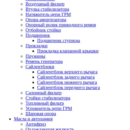
Воздушный фильтр
Втулка стабилизатора
Натяжитель цепи ГРМ
Опора амортизатора
Опорный ролик приводного ремня
Отбойник стойки
Подшипник
Подшипник ступицы
Прокладки
Прокладка клапанной крышки
Пружины
Ремень генератора
Сайлентблоки
Сайлентблок верхнего рычага
Сайлентблок заднего рычага
Сайлентблок нижнего рычага
Сайлентблок переднего рычага
Салонный фильтр
Стойки стабилизатора
Топливный фильтр
Успокоитель цепи ГРМ
Шаровая опора
Масла и автохимия
Антифриз
Охлаждающая жидкость