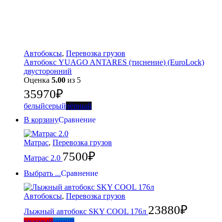
Автобоксы
,
Перевозка грузов
Автобокс YUAGO ANTARES (тиснение) (EuroLock)
двусторонний
Оценка
5.00
из 5
35970
₽
белый
серый
чёрный
В корзину
Сравнение
Матрас
,
Перевозка грузов
7500
₽
Матрас 2.0
Выбрать ...
Сравнение
Автобоксы
,
Перевозка грузов
23880
₽
Лыжный автобокс SKY COOL 176л
красный
синий