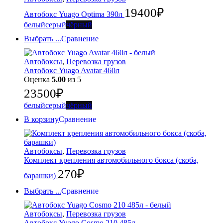
19400
₽
Автобокс Yuago Optima 390л
белый
серый
чёрный
Выбрать ...
Сравнение
Автобоксы
,
Перевозка грузов
Автобокс Yuago Avatar 460л
Оценка
5.00
из 5
23500
₽
белый
серый
чёрный
В корзину
Сравнение
Автобоксы
,
Перевозка грузов
Комплект крепления автомобильного бокса (скоба,
270
₽
барашки)
Выбрать ...
Сравнение
Автобоксы
,
Перевозка грузов
Автобокс Yuago Cosmo 210 485л